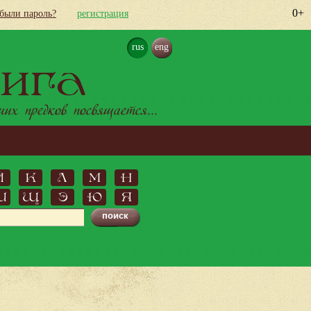
0+
абыли пароль?
регистрация
rus
eng
ига
х предков посвящается...
Й
К
Л
М
Н
Ш
Щ
Э
Ю
Я