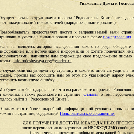
Уважаемые Дамы и Господа
Осуществляемая сотрудниками проекта "Родословная Книга" исследоват
счет пожертвований пользователей (народное финансирование).
Правообладатель предоставляет доступ к запрашиваемой вами стран
принявшим участие в финансировании проекта в форме
пожертвования
.
Если вы являетесь автором исследования какого-то рода, обладаете 
информацией или источниками информации и хотите поделиться им
пользователями, напишите нам содержащее свое предложение письмо и
почты:
info.rodoslovnaya.org@yandex.ru
В случае, если вы увидели эту страницу в какой-то иной ситуации, в т
ссылке, просим вас сообщить нам об этом по указанному адресу эле
устранить возникшую ошибку.
Мы будем вам благодарны за то, что вы расскажете о проекте "Родословн
и коллегам, а также расскажете на странице "
Отзывы
" о том, персональ
удалось найти в "Родословной Книге".
Ознакомиться с более подробной информации об условиях пользовани
можно на странице, содержащей
Пользовательское соглашение.
ДЛЯ ПОЛУЧЕНИЯ ДОСТУПА К БАЗЕ ДАННЫХ ПРОЕКТА
после перечисления пожертвования НЕОБХОДИМО сообщить
(дату и четыре последние цифры номера вашей банковск