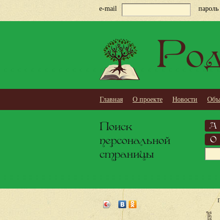
e-mail
пароль
Род
Главная
О проекте
Новости
Объ
Поиск
А
персональной
О
страницы