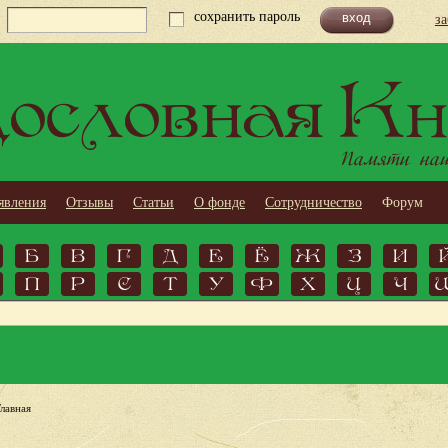
сохранить пароль
з
ословная Кн
Памяти наши
явления
Отзывы
Статьи
О фонде
Сотрудничество
Форум
Б
В
Г
Д
Е
Ё
Ж
З
И
П
Р
С
Т
У
Ф
Х
Ц
Ч
Главная