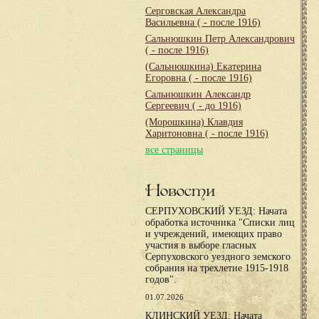
Серговская Александра
Васильевна
( - после 1916)
Сальнюшкин Петр Александрович
( - после 1916)
(Сальнюшкина) Екатерина
Егоровна
( - после 1916)
Сальнюшкин Александр
Сергеевич
( - до 1916)
(Морошкина) Клавдия
Харитоновна
( - после 1916)
все страницы
Новости
СЕРПУХОВСКИЙ УЕЗД: Начата
обработка источника "Списки лиц
и учреждений, имеющих право
участия в выборе гласных
Серпуховского уездного земского
собрания на трехлетие 1915-1918
годов".
01.07.2026
КЛИНСКИЙ УЕЗД: Начата