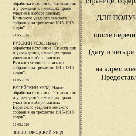
странице, сод
обработка источника "Списки лиц
и учреждений, имеющих право
участия в выборе гласных
ДЛЯ ПОЛУ
Клинского уездного земского
собрания на трехлетие 1915-1918
годов".
после переч
24.05.2026
РУЗСКИЙ УЕЗД: Начата
обработка источника "Списки лиц
(дату и четыр
и учреждений, имеющих право
участия в выборе гласных
Рузского уездного земского
на адрес эл
собрания на трехлетие 1915-1918
годов".
Предостав
14.05.2026
ВЕРЕЙСКИЙ УЕЗД: Начата
обработка источника "Списки лиц
и учреждений, имеющих право
участия в выборе гласных
Верейского уездного земского
собрания на трехлетие 1915-1918
годов".
03.05.2026
ЗВЕНИГОРОДСКИЙ УЕЗД: