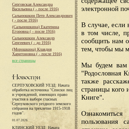
содержащее сво
Серговская Александра
электронной по
Васильевна
( - после 1916)
Сальнюшкин Петр Александрович
( - после 1916)
В случае, если 
(Сальнюшкина) Екатерина
в том числе, п
Егоровна
( - после 1916)
Сальнюшкин Александр
сообщить нам о
Сергеевич
( - до 1916)
тем, чтобы мы 
(Морошкина) Клавдия
Харитоновна
( - после 1916)
все страницы
Мы будем вам 
"Родословная К
Новости
также расскаж
СЕРПУХОВСКИЙ УЕЗД: Начата
страницы кого 
обработка источника "Списки лиц
и учреждений, имеющих право
Книге".
участия в выборе гласных
Серпуховского уездного земского
собрания на трехлетие 1915-1918
Ознакомиться
годов".
пользования с
01.07.2026
КЛИНСКИЙ УЕЗД: Начата