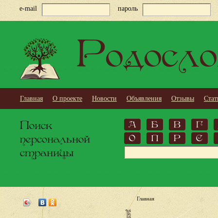
e-mail
пароль
Родосло
Главная
О проекте
Новости
Объявления
Отзывы
Стат
Поиск
А
Б
В
Г
персональной
О
П
Р
С
страницы
Главная