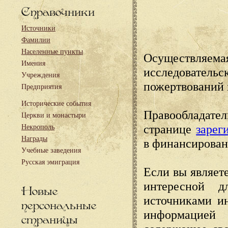
Справочники
Источники
Фамилии
Населенные пункты
Осуществляема
Имения
исследовател
Учреждения
пожертвований 
Предприятия
Исторические события
Правообладате
Церкви и монастыри
странице
зарег
Некрополь
Награды
в финансирован
Учебные заведения
Русская эмиграция
Если вы являете
интересной д
Новые
источниками и
персональные
информацией
страницы