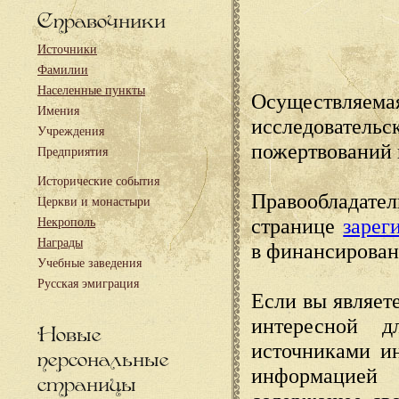
Справочники
Источники
Фамилии
Населенные пункты
Осуществляема
Имения
исследовател
Учреждения
пожертвований 
Предприятия
Исторические события
Правообладате
Церкви и монастыри
странице
зарег
Некрополь
Награды
в финансирован
Учебные заведения
Русская эмиграция
Если вы являете
интересной д
Новые
источниками и
персональные
информацией
страницы