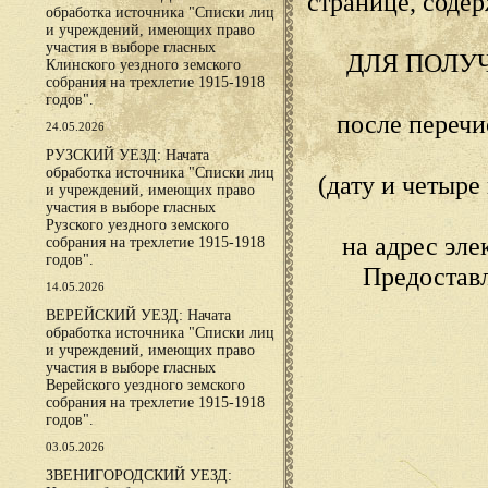
странице, сод
обработка источника "Списки лиц
и учреждений, имеющих право
участия в выборе гласных
ДЛЯ ПОЛУ
Клинского уездного земского
собрания на трехлетие 1915-1918
годов".
после переч
24.05.2026
РУЗСКИЙ УЕЗД: Начата
обработка источника "Списки лиц
(дату и четыр
и учреждений, имеющих право
участия в выборе гласных
Рузского уездного земского
на адрес эл
собрания на трехлетие 1915-1918
годов".
Предостав
14.05.2026
ВЕРЕЙСКИЙ УЕЗД: Начата
обработка источника "Списки лиц
и учреждений, имеющих право
участия в выборе гласных
Верейского уездного земского
собрания на трехлетие 1915-1918
годов".
03.05.2026
ЗВЕНИГОРОДСКИЙ УЕЗД: