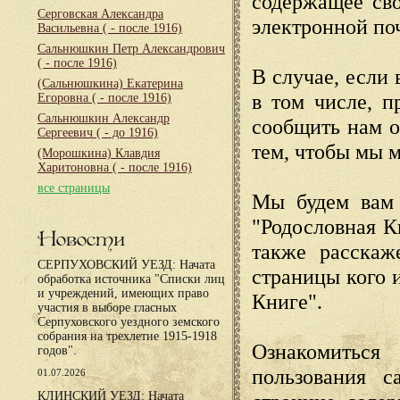
содержащее сво
Серговская Александра
электронной по
Васильевна
( - после 1916)
Сальнюшкин Петр Александрович
( - после 1916)
В случае, если 
(Сальнюшкина) Екатерина
в том числе, п
Егоровна
( - после 1916)
Сальнюшкин Александр
сообщить нам о
Сергеевич
( - до 1916)
тем, чтобы мы 
(Морошкина) Клавдия
Харитоновна
( - после 1916)
все страницы
Мы будем вам 
"Родословная К
Новости
также расскаж
СЕРПУХОВСКИЙ УЕЗД: Начата
страницы кого 
обработка источника "Списки лиц
и учреждений, имеющих право
Книге".
участия в выборе гласных
Серпуховского уездного земского
собрания на трехлетие 1915-1918
Ознакомиться
годов".
пользования с
01.07.2026
КЛИНСКИЙ УЕЗД: Начата