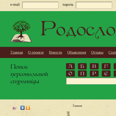
e-mail
пароль
Родосло
Главная
О проекте
Новости
Объявления
Отзывы
Стат
Поиск
А
Б
В
Г
персональной
О
П
Р
С
страницы
Главная