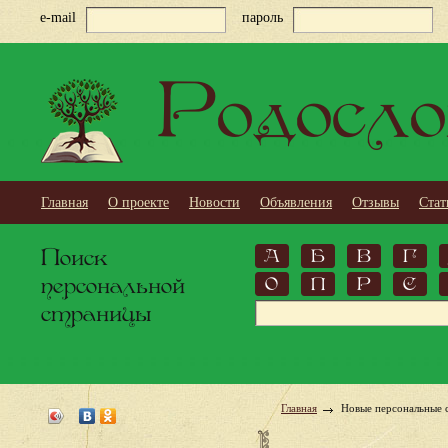
e-mail
пароль
Родосло
Главная
О проекте
Новости
Объявления
Отзывы
Стат
Поиск
А
Б
В
Г
персональной
О
П
Р
С
страницы
Главная
Новые персональные 