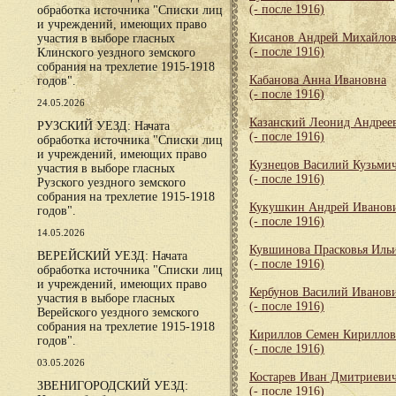
(- после 1916)
обработка источника "Списки лиц
и учреждений, имеющих право
Кисанов Андрей Михайло
участия в выборе гласных
(- после 1916)
Клинского уездного земского
собрания на трехлетие 1915-1918
Кабанова Анна Ивановна
годов".
(- после 1916)
24.05.2026
Казанский Леонид Андрее
РУЗСКИЙ УЕЗД: Начата
(- после 1916)
обработка источника "Списки лиц
и учреждений, имеющих право
Кузнецов Василий Кузьми
участия в выборе гласных
(- после 1916)
Рузского уездного земского
собрания на трехлетие 1915-1918
Кукушкин Андрей Иванов
годов".
(- после 1916)
14.05.2026
Кувшинова Прасковья Иль
ВЕРЕЙСКИЙ УЕЗД: Начата
(- после 1916)
обработка источника "Списки лиц
и учреждений, имеющих право
Кербунов Василий Иванов
участия в выборе гласных
(- после 1916)
Верейского уездного земского
собрания на трехлетие 1915-1918
Кириллов Семен Кирилло
годов".
(- после 1916)
03.05.2026
Костарев Иван Дмитриеви
ЗВЕНИГОРОДСКИЙ УЕЗД:
(- после 1916)