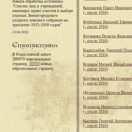
Начата обработка источника
"Списки лиц и учреждений,
Коновалов Павел Иванови
имеющих право участия в выборе
(- после 1916)
гласных Звенигородского
уездного земского собрания на
Курбаткин Василий Ефим
трехлетие 1915-1918 годов".
(- после 1916)
13.04.2026
Кружкова Пелагея Яковлев
(- после 1916)
Статистика
Кашехлебов Дмитрий Пла
В Родословной книге
(- после 1916)
399979 персональных
страниц,
10333
новых
Куликов Матвей Михайлов
персональных страниц
(- после 1916)
Крутяков Михаил Егорови
(- после 1916)
(Кузнецова) Пелагея Иван
(- после 1916)
Кузнецов Никита Степано
(- после 1916)
Косткин Георгий Антонов
(- после 1916)