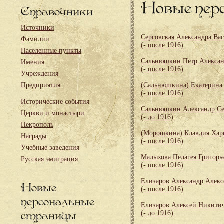
Новые пер
Справочники
Источники
Серговская Александра Ва
Фамилии
(- после 1916)
Населенные пункты
Сальнюшкин Петр Алекса
Имения
(- после 1916)
Учреждения
Предприятия
(Сальнюшкина) Екатерина
(- после 1916)
Исторические события
Сальнюшкин Александр Се
Церкви и монастыри
(- до 1916)
Некрополь
(Морошкина) Клавдия Хар
Награды
(- после 1916)
Учебные заведения
Малыхова Пелагея Григорь
Русская эмиграция
(- после 1916)
Елизаров Александр Алекс
Новые
(- после 1916)
персональные
Елизаров Алексей Никити
страницы
(- до 1916)