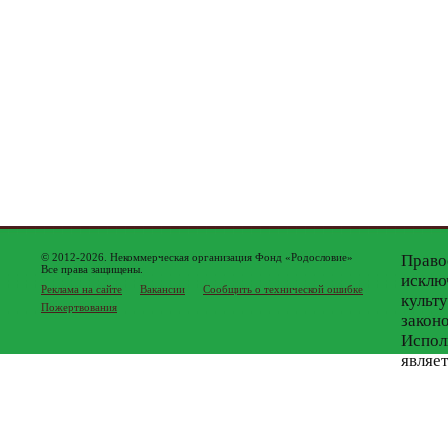
© 2012-2026. Некоммерческая организация Фонд «Родословие»
Право
Все права защищены.
исклю
Реклама на сайте
Вакансии
Сообщить о технической ошибке
культ
Пожертвования
закон
Испол
являе