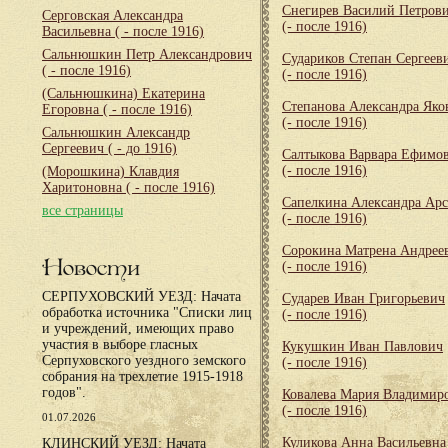
Снегирев Василий Петров
Серговская Александра
(- после 1916)
Васильевна
( - после 1916)
Сальнюшкин Петр Александрович
Судариков Степан Сергеев
( - после 1916)
(- после 1916)
(Сальнюшкина) Екатерина
Степанова Александра Яко
Егоровна
( - после 1916)
(- после 1916)
Сальнюшкин Александр
Сергеевич
( - до 1916)
Салтыкова Варвара Ефимо
(- после 1916)
(Морошкина) Клавдия
Харитоновна
( - после 1916)
Сапелкина Александра Арс
все страницы
(- после 1916)
Сорокина Матрена Андрее
Новости
(- после 1916)
СЕРПУХОВСКИЙ УЕЗД: Начата
Сударев Иван Григорьевич
обработка источника "Списки лиц
(- после 1916)
и учреждений, имеющих право
участия в выборе гласных
Кукушкин Иван Павлович
Серпуховского уездного земского
(- после 1916)
собрания на трехлетие 1915-1918
годов".
Ковалева Мария Владимир
(- после 1916)
01.07.2026
Куликова Анна Васильевна
КЛИНСКИЙ УЕЗД: Начата