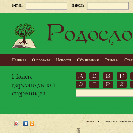
e-mail
пароль
Родосло
Главная
О проекте
Новости
Объявления
Отзывы
Стат
Поиск
А
Б
В
Г
персональной
О
П
Р
С
страницы
Главная
Новые персональные 