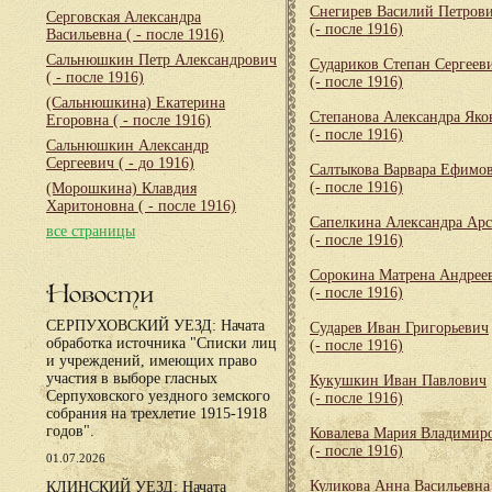
Снегирев Василий Петров
Серговская Александра
(- после 1916)
Васильевна
( - после 1916)
Сальнюшкин Петр Александрович
Судариков Степан Сергеев
( - после 1916)
(- после 1916)
(Сальнюшкина) Екатерина
Степанова Александра Яко
Егоровна
( - после 1916)
(- после 1916)
Сальнюшкин Александр
Сергеевич
( - до 1916)
Салтыкова Варвара Ефимо
(- после 1916)
(Морошкина) Клавдия
Харитоновна
( - после 1916)
Сапелкина Александра Арс
все страницы
(- после 1916)
Сорокина Матрена Андрее
Новости
(- после 1916)
СЕРПУХОВСКИЙ УЕЗД: Начата
Сударев Иван Григорьевич
обработка источника "Списки лиц
(- после 1916)
и учреждений, имеющих право
участия в выборе гласных
Кукушкин Иван Павлович
Серпуховского уездного земского
(- после 1916)
собрания на трехлетие 1915-1918
годов".
Ковалева Мария Владимир
(- после 1916)
01.07.2026
Куликова Анна Васильевна
КЛИНСКИЙ УЕЗД: Начата