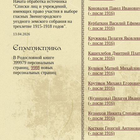
Начата обработка источника
"Списки лиц и учреждений,
Коновалов Павел Иванови
имеющих право участия в выборе
(- после 1916)
гласных Звенигородского
уездного земского собрания на
Курбаткин Василий Ефим
трехлетие 1915-1918 годов".
(- после 1916)
13.04.2026
Кружкова Пелагея Яковлев
(- после 1916)
Статистика
Кашехлебов Дмитрий Пла
В Родословной книге
(- после 1916)
399979 персональных
страниц,
9988
новых
Куликов Матвей Михайлов
персональных страниц
(- после 1916)
Крутяков Михаил Егорови
(- после 1916)
(Кузнецова) Пелагея Иван
(- после 1916)
Кузнецов Никита Степано
(- после 1916)
Косткин Георгий Антонов
(- после 1916)