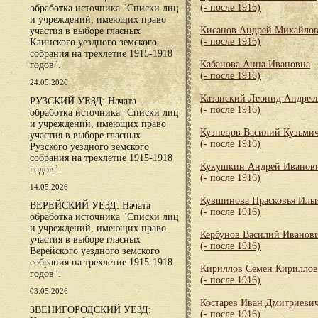
(- после 1916)
обработка источника "Списки лиц
и учреждений, имеющих право
Кисанов Андрей Михайло
участия в выборе гласных
(- после 1916)
Клинского уездного земского
собрания на трехлетие 1915-1918
Кабанова Анна Ивановна
годов".
(- после 1916)
24.05.2026
Казанский Леонид Андрее
РУЗСКИЙ УЕЗД: Начата
(- после 1916)
обработка источника "Списки лиц
и учреждений, имеющих право
Кузнецов Василий Кузьми
участия в выборе гласных
(- после 1916)
Рузского уездного земского
собрания на трехлетие 1915-1918
Кукушкин Андрей Иванов
годов".
(- после 1916)
14.05.2026
Кувшинова Прасковья Иль
ВЕРЕЙСКИЙ УЕЗД: Начата
(- после 1916)
обработка источника "Списки лиц
и учреждений, имеющих право
Кербунов Василий Иванов
участия в выборе гласных
(- после 1916)
Верейского уездного земского
собрания на трехлетие 1915-1918
Кириллов Семен Кирилло
годов".
(- после 1916)
03.05.2026
Костарев Иван Дмитриеви
ЗВЕНИГОРОДСКИЙ УЕЗД:
(- после 1916)