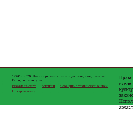
© 2012-2026. Некоммерческая организация Фонд «Родословие»
Право
Все права защищены.
исклю
Реклама на сайте
Вакансии
Сообщить о технической ошибке
культ
Пожертвования
закон
Испол
являе