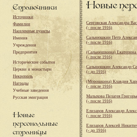
Новые пер
Справочники
Источники
Серговская Александра Ва
Фамилии
(- после 1916)
Населенные пункты
Сальнюшкин Петр Алекса
Имения
(- после 1916)
Учреждения
Предприятия
(Сальнюшкина) Екатерина
(- после 1916)
Исторические события
Сальнюшкин Александр Се
Церкви и монастыри
(- до 1916)
Некрополь
(Морошкина) Клавдия Хар
Награды
(- после 1916)
Учебные заведения
Малыхова Пелагея Григорь
Русская эмиграция
(- после 1916)
Елизаров Александр Алекс
Новые
(- после 1916)
персональные
Елизаров Алексей Никити
страницы
(- до 1916)