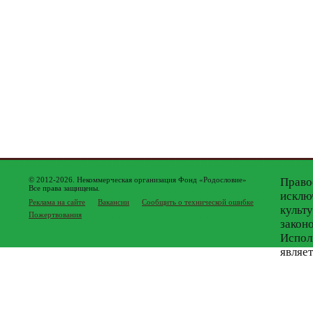
© 2012-2026. Некоммерческая организация Фонд «Родословие»
Право
Все права защищены.
исклю
Реклама на сайте
Вакансии
Сообщить о технической ошибке
культ
Пожертвования
закон
Испол
являе