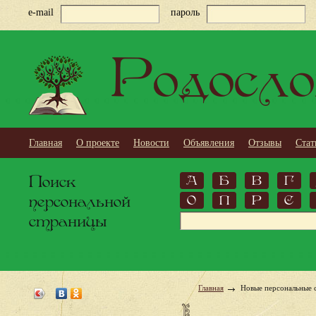
e-mail
пароль
Родосло
Главная
О проекте
Новости
Объявления
Отзывы
Стат
Поиск
А
Б
В
Г
персональной
О
П
Р
С
страницы
Главная
Новые персональные 