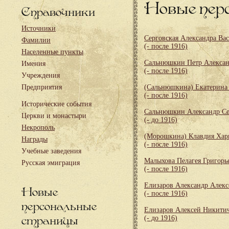
Новые пер
Справочники
Источники
Серговская Александра Ва
Фамилии
(- после 1916)
Населенные пункты
Сальнюшкин Петр Алекса
Имения
(- после 1916)
Учреждения
Предприятия
(Сальнюшкина) Екатерина
(- после 1916)
Исторические события
Сальнюшкин Александр Се
Церкви и монастыри
(- до 1916)
Некрополь
(Морошкина) Клавдия Хар
Награды
(- после 1916)
Учебные заведения
Малыхова Пелагея Григорь
Русская эмиграция
(- после 1916)
Елизаров Александр Алекс
Новые
(- после 1916)
персональные
Елизаров Алексей Никити
страницы
(- до 1916)