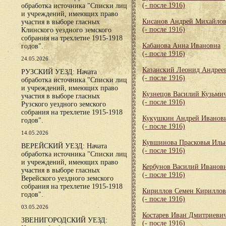
(- после 1916)
обработка источника "Списки лиц
и учреждений, имеющих право
Кисанов Андрей Михайло
участия в выборе гласных
(- после 1916)
Клинского уездного земского
собрания на трехлетие 1915-1918
Кабанова Анна Ивановна
годов".
(- после 1916)
24.05.2026
Казанский Леонид Андрее
РУЗСКИЙ УЕЗД: Начата
(- после 1916)
обработка источника "Списки лиц
и учреждений, имеющих право
Кузнецов Василий Кузьми
участия в выборе гласных
(- после 1916)
Рузского уездного земского
собрания на трехлетие 1915-1918
Кукушкин Андрей Иванов
годов".
(- после 1916)
14.05.2026
Кувшинова Прасковья Иль
ВЕРЕЙСКИЙ УЕЗД: Начата
(- после 1916)
обработка источника "Списки лиц
и учреждений, имеющих право
Кербунов Василий Иванов
участия в выборе гласных
(- после 1916)
Верейского уездного земского
собрания на трехлетие 1915-1918
Кириллов Семен Кирилло
годов".
(- после 1916)
03.05.2026
Костарев Иван Дмитриеви
ЗВЕНИГОРОДСКИЙ УЕЗД:
(- после 1916)