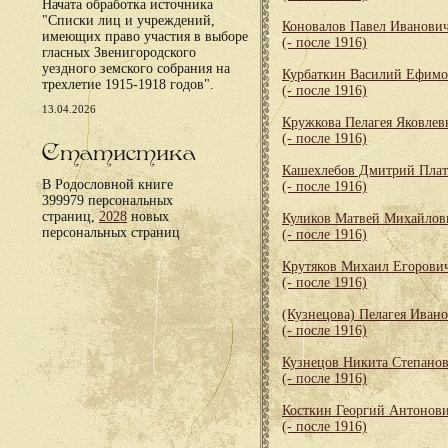
Начата обработка источника
"Списки лиц и учреждений,
Коновалов Павел Иванови
имеющих право участия в выборе
(- после 1916)
гласных Звенигородского
уездного земского собрания на
Курбаткин Василий Ефим
трехлетие 1915-1918 годов".
(- после 1916)
13.04.2026
Кружкова Пелагея Яковлев
(- после 1916)
Статистика
Кашехлебов Дмитрий Пла
В Родословной книге
(- после 1916)
399979 персональных
страниц,
2028
новых
Куликов Матвей Михайлов
персональных страниц
(- после 1916)
Крутяков Михаил Егорови
(- после 1916)
(Кузнецова) Пелагея Иван
(- после 1916)
Кузнецов Никита Степано
(- после 1916)
Косткин Георгий Антонов
(- после 1916)