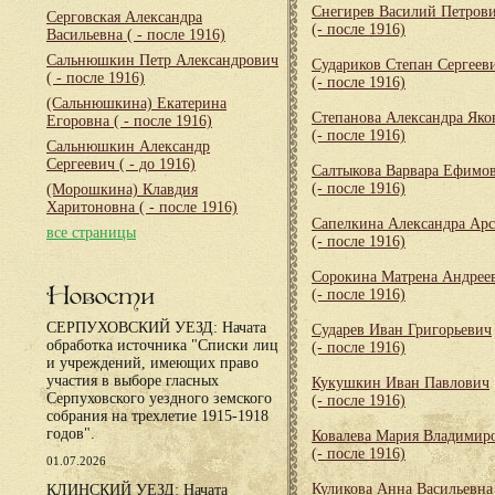
Снегирев Василий Петров
Серговская Александра
(- после 1916)
Васильевна
( - после 1916)
Сальнюшкин Петр Александрович
Судариков Степан Сергеев
( - после 1916)
(- после 1916)
(Сальнюшкина) Екатерина
Степанова Александра Яко
Егоровна
( - после 1916)
(- после 1916)
Сальнюшкин Александр
Сергеевич
( - до 1916)
Салтыкова Варвара Ефимо
(- после 1916)
(Морошкина) Клавдия
Харитоновна
( - после 1916)
Сапелкина Александра Арс
все страницы
(- после 1916)
Сорокина Матрена Андрее
Новости
(- после 1916)
СЕРПУХОВСКИЙ УЕЗД: Начата
Сударев Иван Григорьевич
обработка источника "Списки лиц
(- после 1916)
и учреждений, имеющих право
участия в выборе гласных
Кукушкин Иван Павлович
Серпуховского уездного земского
(- после 1916)
собрания на трехлетие 1915-1918
годов".
Ковалева Мария Владимир
(- после 1916)
01.07.2026
Куликова Анна Васильевна
КЛИНСКИЙ УЕЗД: Начата