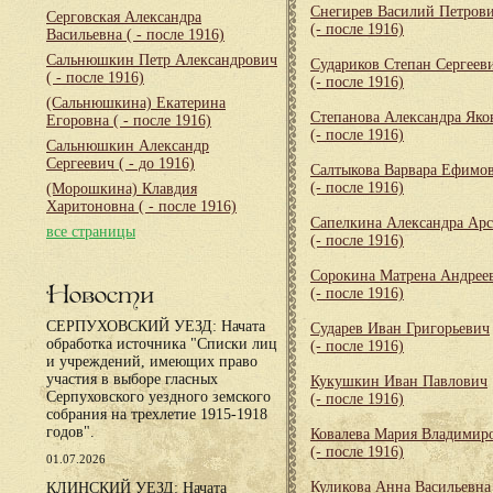
Снегирев Василий Петров
Серговская Александра
(- после 1916)
Васильевна
( - после 1916)
Сальнюшкин Петр Александрович
Судариков Степан Сергеев
( - после 1916)
(- после 1916)
(Сальнюшкина) Екатерина
Степанова Александра Яко
Егоровна
( - после 1916)
(- после 1916)
Сальнюшкин Александр
Сергеевич
( - до 1916)
Салтыкова Варвара Ефимо
(- после 1916)
(Морошкина) Клавдия
Харитоновна
( - после 1916)
Сапелкина Александра Арс
все страницы
(- после 1916)
Сорокина Матрена Андрее
Новости
(- после 1916)
СЕРПУХОВСКИЙ УЕЗД: Начата
Сударев Иван Григорьевич
обработка источника "Списки лиц
(- после 1916)
и учреждений, имеющих право
участия в выборе гласных
Кукушкин Иван Павлович
Серпуховского уездного земского
(- после 1916)
собрания на трехлетие 1915-1918
годов".
Ковалева Мария Владимир
(- после 1916)
01.07.2026
Куликова Анна Васильевна
КЛИНСКИЙ УЕЗД: Начата