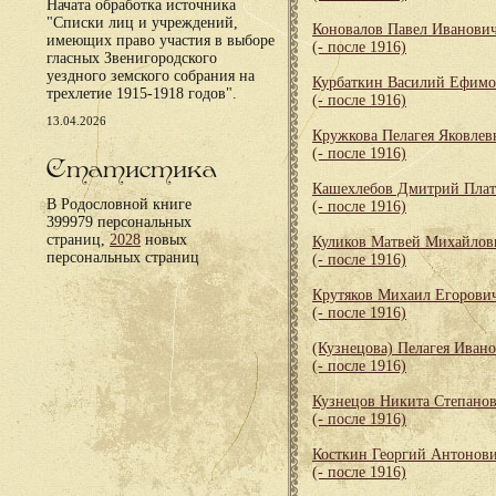
Начата обработка источника
"Списки лиц и учреждений,
Коновалов Павел Иванови
имеющих право участия в выборе
(- после 1916)
гласных Звенигородского
уездного земского собрания на
Курбаткин Василий Ефим
трехлетие 1915-1918 годов".
(- после 1916)
13.04.2026
Кружкова Пелагея Яковлев
(- после 1916)
Статистика
Кашехлебов Дмитрий Пла
В Родословной книге
(- после 1916)
399979 персональных
страниц,
2028
новых
Куликов Матвей Михайлов
персональных страниц
(- после 1916)
Крутяков Михаил Егорови
(- после 1916)
(Кузнецова) Пелагея Иван
(- после 1916)
Кузнецов Никита Степано
(- после 1916)
Косткин Георгий Антонов
(- после 1916)