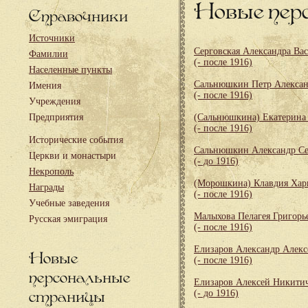
Новые пер
Справочники
Источники
Серговская Александра Ва
Фамилии
(- после 1916)
Населенные пункты
Сальнюшкин Петр Алекса
Имения
(- после 1916)
Учреждения
Предприятия
(Сальнюшкина) Екатерина
(- после 1916)
Исторические события
Сальнюшкин Александр Се
Церкви и монастыри
(- до 1916)
Некрополь
(Морошкина) Клавдия Хар
Награды
(- после 1916)
Учебные заведения
Малыхова Пелагея Григорь
Русская эмиграция
(- после 1916)
Елизаров Александр Алекс
Новые
(- после 1916)
персональные
Елизаров Алексей Никити
страницы
(- до 1916)