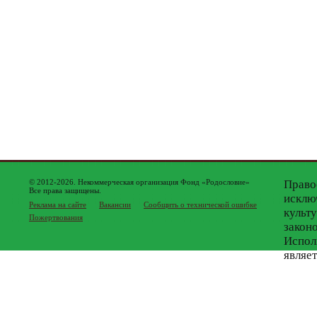
© 2012-2026. Некоммерческая организация Фонд «Родословие»
Право
Все права защищены.
исклю
Реклама на сайте
Вакансии
Сообщить о технической ошибке
культ
Пожертвования
закон
Испол
являе