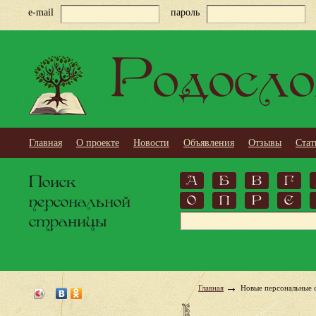
e-mail
пароль
Родосло
Главная
О проекте
Новости
Объявления
Отзывы
Стат
Поиск
А
Б
В
Г
персональной
О
П
Р
С
страницы
Главная
Новые персональные 