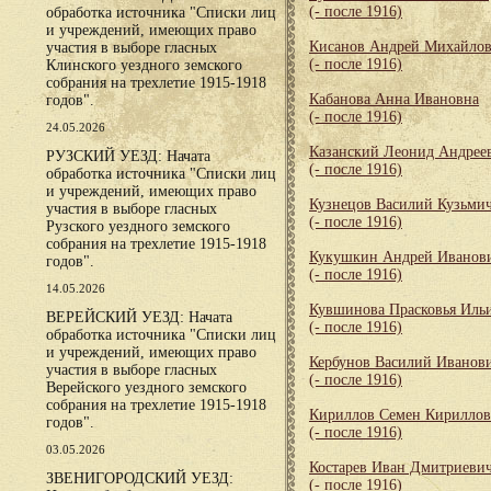
(- после 1916)
обработка источника "Списки лиц
и учреждений, имеющих право
Кисанов Андрей Михайло
участия в выборе гласных
(- после 1916)
Клинского уездного земского
собрания на трехлетие 1915-1918
Кабанова Анна Ивановна
годов".
(- после 1916)
24.05.2026
Казанский Леонид Андрее
РУЗСКИЙ УЕЗД: Начата
(- после 1916)
обработка источника "Списки лиц
и учреждений, имеющих право
Кузнецов Василий Кузьми
участия в выборе гласных
(- после 1916)
Рузского уездного земского
собрания на трехлетие 1915-1918
Кукушкин Андрей Иванов
годов".
(- после 1916)
14.05.2026
Кувшинова Прасковья Иль
ВЕРЕЙСКИЙ УЕЗД: Начата
(- после 1916)
обработка источника "Списки лиц
и учреждений, имеющих право
Кербунов Василий Иванов
участия в выборе гласных
(- после 1916)
Верейского уездного земского
собрания на трехлетие 1915-1918
Кириллов Семен Кирилло
годов".
(- после 1916)
03.05.2026
Костарев Иван Дмитриеви
ЗВЕНИГОРОДСКИЙ УЕЗД:
(- после 1916)