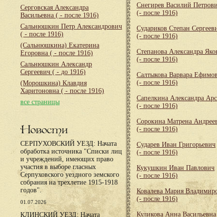
Снегирев Василий Петров
Серговская Александра
(- после 1916)
Васильевна
( - после 1916)
Сальнюшкин Петр Александрович
Судариков Степан Сергеев
( - после 1916)
(- после 1916)
(Сальнюшкина) Екатерина
Степанова Александра Яко
Егоровна
( - после 1916)
(- после 1916)
Сальнюшкин Александр
Сергеевич
( - до 1916)
Салтыкова Варвара Ефимо
(- после 1916)
(Морошкина) Клавдия
Харитоновна
( - после 1916)
Сапелкина Александра Арс
все страницы
(- после 1916)
Сорокина Матрена Андрее
Новости
(- после 1916)
СЕРПУХОВСКИЙ УЕЗД: Начата
Сударев Иван Григорьевич
обработка источника "Списки лиц
(- после 1916)
и учреждений, имеющих право
участия в выборе гласных
Кукушкин Иван Павлович
Серпуховского уездного земского
(- после 1916)
собрания на трехлетие 1915-1918
годов".
Ковалева Мария Владимир
(- после 1916)
01.07.2026
Куликова Анна Васильевна
КЛИНСКИЙ УЕЗД: Начата