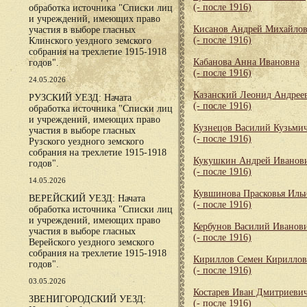
(- после 1916)
обработка источника "Списки лиц
и учреждений, имеющих право
Кисанов Андрей Михайло
участия в выборе гласных
(- после 1916)
Клинского уездного земского
собрания на трехлетие 1915-1918
Кабанова Анна Ивановна
годов".
(- после 1916)
24.05.2026
Казанский Леонид Андрее
РУЗСКИЙ УЕЗД: Начата
(- после 1916)
обработка источника "Списки лиц
и учреждений, имеющих право
Кузнецов Василий Кузьми
участия в выборе гласных
(- после 1916)
Рузского уездного земского
собрания на трехлетие 1915-1918
Кукушкин Андрей Иванов
годов".
(- после 1916)
14.05.2026
Кувшинова Прасковья Иль
ВЕРЕЙСКИЙ УЕЗД: Начата
(- после 1916)
обработка источника "Списки лиц
и учреждений, имеющих право
Кербунов Василий Иванов
участия в выборе гласных
(- после 1916)
Верейского уездного земского
собрания на трехлетие 1915-1918
Кириллов Семен Кирилло
годов".
(- после 1916)
03.05.2026
Костарев Иван Дмитриеви
ЗВЕНИГОРОДСКИЙ УЕЗД:
(- после 1916)