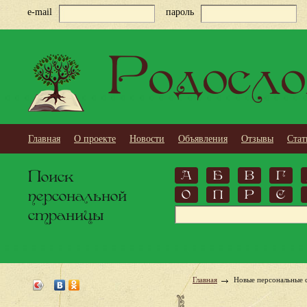
e-mail
пароль
Родосло
Главная
О проекте
Новости
Объявления
Отзывы
Стат
Поиск
А
Б
В
Г
персональной
О
П
Р
С
страницы
Главная
Новые персональные 