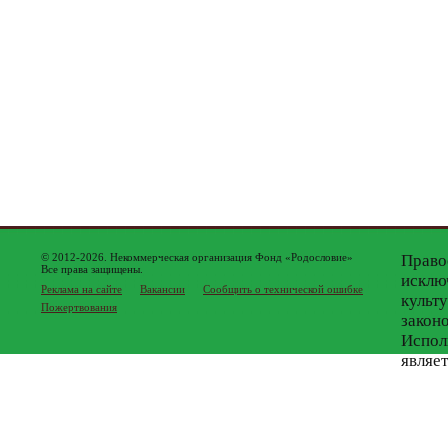
© 2012-2026. Некоммерческая организация Фонд «Родословие»
Право
Все права защищены.
исклю
Реклама на сайте
Вакансии
Сообщить о технической ошибке
культ
Пожертвования
закон
Испол
являе