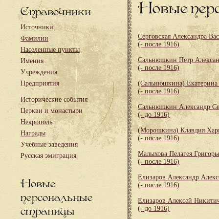
Новые пер
Справочники
Источники
Серговская Александра Ва
Фамилии
(- после 1916)
Населенные пункты
Сальнюшкин Петр Алекса
Имения
(- после 1916)
Учреждения
Предприятия
(Сальнюшкина) Екатерина
(- после 1916)
Исторические события
Сальнюшкин Александр Се
Церкви и монастыри
(- до 1916)
Некрополь
(Морошкина) Клавдия Хар
Награды
(- после 1916)
Учебные заведения
Малыхова Пелагея Григорь
Русская эмиграция
(- после 1916)
Елизаров Александр Алекс
Новые
(- после 1916)
персональные
Елизаров Алексей Никити
страницы
(- до 1916)