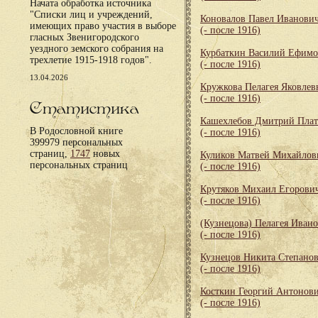
Начата обработка источника
"Списки лиц и учреждений,
Коновалов Павел Иванови
имеющих право участия в выборе
(- после 1916)
гласных Звенигородского
уездного земского собрания на
Курбаткин Василий Ефим
трехлетие 1915-1918 годов".
(- после 1916)
13.04.2026
Кружкова Пелагея Яковлев
(- после 1916)
Статистика
Кашехлебов Дмитрий Пла
В Родословной книге
(- после 1916)
399979 персональных
страниц,
1747
новых
Куликов Матвей Михайлов
персональных страниц
(- после 1916)
Крутяков Михаил Егорови
(- после 1916)
(Кузнецова) Пелагея Иван
(- после 1916)
Кузнецов Никита Степано
(- после 1916)
Косткин Георгий Антонов
(- после 1916)