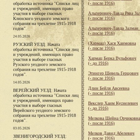
(- после 1916)
обработка источника "Списки лиц
и учреждений, имеющих право
Альперович-Лавда Рява За
участия в выборе гласных
(- после 1916)
Клинского уездного земского
собрания на трехлетие 1915-1918
Альперович-Лавда Залман
годов".
(- после 1916)
24.05.2026
(Хармац) Хася Хаимовна
РУЗСКИЙ УЕЗД: Начата
(- после 1916)
обработка источника "Списки лиц
и учреждений, имеющих право
Хармац Берка Вульфович
участия в выборе гласных
(- до 1916)
Рузского уездного земского
собрания на трехлетие 1915-1918
Этингер Шевель Герцович
годов".
(- после 1916)
14.05.2026
Длин Бейля Авсеевна
ВЕРЕЙСКИЙ УЕЗД: Начата
(- после 1916)
обработка источника "Списки лиц
и учреждений, имеющих право
Векслер Хаим Кусиелевич
участия в выборе гласных
(- до 1916)
Верейского уездного земского
собрания на трехлетие 1915-1918
Мелкова Шейна Орчиковн
годов".
(- после 1916)
03.05.2026
Мелков Давид Абелевич
ЗВЕНИГОРОДСКИЙ УЕЗД:
(- после 1916)