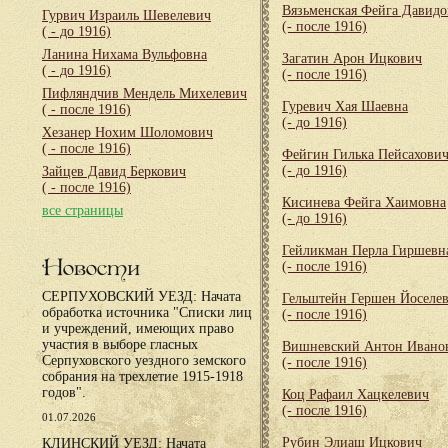
Вязьменская Фейга Давидо
Гурвич Израиль Шевелевич
(- после 1916)
( - до 1916)
Ланина Нихама Вульфовна
Загатин Арон Ицкович
( - до 1916)
(- после 1916)
Пифляндчив Мендель Михелевич
Гуревич Хая Шаевна
( - после 1916)
(- до 1916)
Хезанер Нохим Шоломович
( - после 1916)
Фейгин Гилька Пейсахови
(- до 1916)
Зайцев Давид Беркович
( - после 1916)
Кисинева Фейга Хаимовна
все страницы
(- до 1916)
Гейликман Перла Гиршевн
Новости
(- после 1916)
СЕРПУХОВСКИЙ УЕЗД: Начата
Гельштейн Гершен Йоселе
обработка источника "Списки лиц
(- после 1916)
и учреждений, имеющих право
участия в выборе гласных
Вишневский Антон Ивано
Серпуховского уездного земского
(- после 1916)
собрания на трехлетие 1915-1918
годов".
Коц Рафаил Хацкелевич
(- после 1916)
01.07.2026
Рубин Элиаш Ицкович
КЛИНСКИЙ УЕЗД: Начата