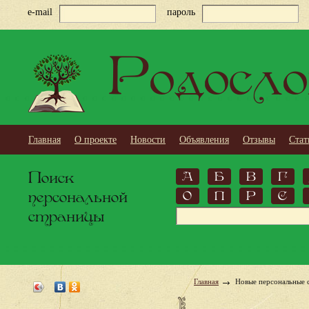
e-mail
пароль
Родосло
Главная
О проекте
Новости
Объявления
Отзывы
Стат
Поиск
А
Б
В
Г
персональной
О
П
Р
С
страницы
Главная
Новые персональные 