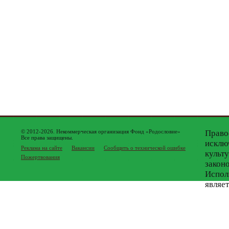
© 2012-2026. Некоммерческая организация Фонд «Родословие»
Право
Все права защищены.
исклю
Реклама на сайте
Вакансии
Сообщить о технической ошибке
культ
Пожертвования
закон
Испол
являе