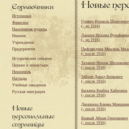
Новые пер
Справочники
Источники
Гурвич Израиль Шевелеви
Фамилии
(- до 1916)
Населенные пункты
Ланина Нихама Вульфовна
Имения
(- до 1916)
Учреждения
Предприятия
Пифляндчив Мендель Мих
(- после 1916)
Исторические события
Хезанер Нохим Шоломови
Церкви и монастыри
(- после 1916)
Некрополь
Зайцев Давид Беркович
Награды
(- после 1916)
Учебные заведения
Баскина Брайна Хайновна
Русская эмиграция
(- после 1916)
Дворкина Блюма Мовшевн
Новые
(- после 1916)
персональные
Бравый Абрам Герцикович
страницы
(- после 1916)