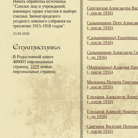
Начата обработка источника
"Списки лиц и учреждений,
Серговская Александра Ва
имеющих право участия в выборе
(- после 1916)
гласных Звенигородского
уездного земского собрания на
Сальнюшкин Петр Алекса
трехлетие 1915-1918 годов".
(- после 1916)
13.04.2026
(Сальнюшкина) Екатерина
(- после 1916)
Статистика
Сальнюшкин Александр Се
В Родословной книге
(- до 1916)
400003 персональных
страниц,
1019
новых
(Морошкина) Клавдия Хар
персональных страниц
(- после 1916)
Малыхова Пелагея Григорь
(- после 1916)
Елизаров Александр Алекс
(- после 1916)
Елизаров Алексей Никити
(- до 1916)
Снегирев Василий Петров
(- после 1916)