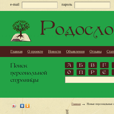
e-mail
пароль
Родосло
Главная
О проекте
Новости
Объявления
Отзывы
Стат
Поиск
А
Б
В
Г
персональной
О
П
Р
С
страницы
Главная
Новые персональные 