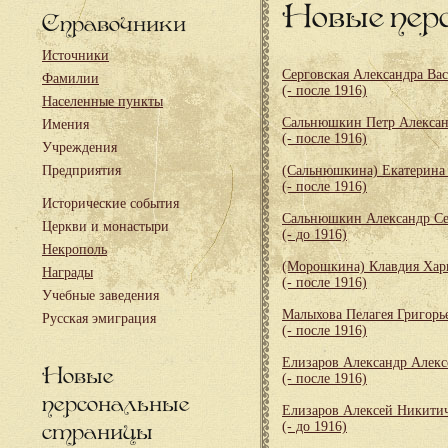
Новые пер
Справочники
Источники
Серговская Александра Ва
Фамилии
(- после 1916)
Населенные пункты
Сальнюшкин Петр Алекса
Имения
(- после 1916)
Учреждения
Предприятия
(Сальнюшкина) Екатерина
(- после 1916)
Исторические события
Сальнюшкин Александр Се
Церкви и монастыри
(- до 1916)
Некрополь
(Морошкина) Клавдия Хар
Награды
(- после 1916)
Учебные заведения
Малыхова Пелагея Григорь
Русская эмиграция
(- после 1916)
Елизаров Александр Алекс
Новые
(- после 1916)
персональные
Елизаров Алексей Никити
страницы
(- до 1916)