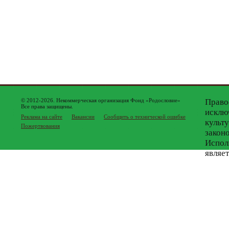
© 2012-2026. Некоммерческая организация Фонд «Родословие»
Право
Все права защищены.
исклю
Реклама на сайте
Вакансии
Сообщить о технической ошибке
культ
Пожертвования
закон
Испол
являе