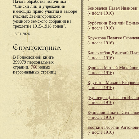
Начата обработка источника
"Списки лиц и учреждений,
Коновалов Павел Иванови
имеющих право участия в выборе
(- после 1916)
гласных Звенигородского
уездного земского собрания на
Курбаткин Василий Ефим
трехлетие 1915-1918 годов".
(- после 1916)
13.04.2026
Кружкова Пелагея Яковлев
(- после 1916)
Статистика
Кашехлебов Дмитрий Пла
В Родословной книге
(- после 1916)
399979 персональных
страниц,
760
новых
Куликов Матвей Михайлов
персональных страниц
(- после 1916)
Крутяков Михаил Егорови
(- после 1916)
(Кузнецова) Пелагея Иван
(- после 1916)
Кузнецов Никита Степано
(- после 1916)
Косткин Георгий Антонов
(- после 1916)