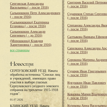
Снегирев Василий Петров
Серговская Александра
(- после 1916)
Васильевна
( - после 1916)
Сальнюшкин Петр Александрович
Судариков Степан Сергеев
( - после 1916)
(- после 1916)
(Сальнюшкина) Екатерина
Степанова Александра Яко
Егоровна
( - после 1916)
(- после 1916)
Сальнюшкин Александр
Сергеевич
( - до 1916)
Салтыкова Варвара Ефимо
(- после 1916)
(Морошкина) Клавдия
Харитоновна
( - после 1916)
Сапелкина Александра Арс
все страницы
(- после 1916)
Сорокина Матрена Андрее
Новости
(- после 1916)
СЕРПУХОВСКИЙ УЕЗД: Начата
Сударев Иван Григорьевич
обработка источника "Списки лиц
(- после 1916)
и учреждений, имеющих право
участия в выборе гласных
Кукушкин Иван Павлович
Серпуховского уездного земского
(- после 1916)
собрания на трехлетие 1915-1918
годов".
Ковалева Мария Владимир
(- после 1916)
01.07.2026
Куликова Анна Васильевна
КЛИНСКИЙ УЕЗД: Начата