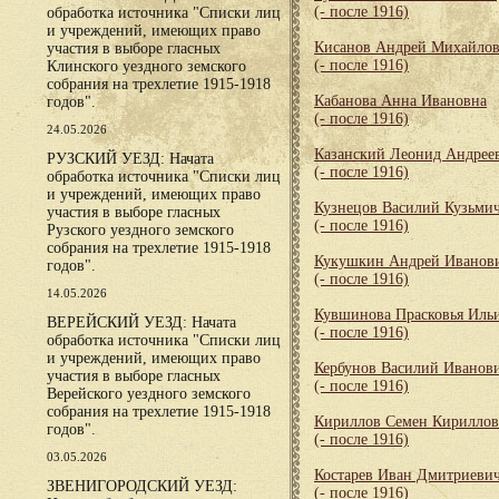
(- после 1916)
обработка источника "Списки лиц
и учреждений, имеющих право
Кисанов Андрей Михайло
участия в выборе гласных
(- после 1916)
Клинского уездного земского
собрания на трехлетие 1915-1918
Кабанова Анна Ивановна
годов".
(- после 1916)
24.05.2026
Казанский Леонид Андрее
РУЗСКИЙ УЕЗД: Начата
(- после 1916)
обработка источника "Списки лиц
и учреждений, имеющих право
Кузнецов Василий Кузьми
участия в выборе гласных
(- после 1916)
Рузского уездного земского
собрания на трехлетие 1915-1918
Кукушкин Андрей Иванов
годов".
(- после 1916)
14.05.2026
Кувшинова Прасковья Иль
ВЕРЕЙСКИЙ УЕЗД: Начата
(- после 1916)
обработка источника "Списки лиц
и учреждений, имеющих право
Кербунов Василий Иванов
участия в выборе гласных
(- после 1916)
Верейского уездного земского
собрания на трехлетие 1915-1918
Кириллов Семен Кирилло
годов".
(- после 1916)
03.05.2026
Костарев Иван Дмитриеви
ЗВЕНИГОРОДСКИЙ УЕЗД:
(- после 1916)