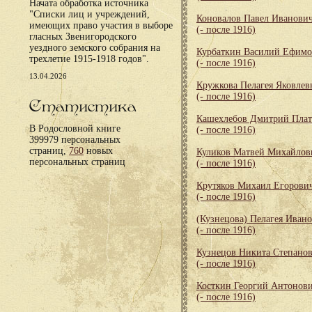
Начата обработка источника
"Списки лиц и учреждений,
Коновалов Павел Иванови
имеющих право участия в выборе
(- после 1916)
гласных Звенигородского
уездного земского собрания на
Курбаткин Василий Ефим
трехлетие 1915-1918 годов".
(- после 1916)
13.04.2026
Кружкова Пелагея Яковлев
(- после 1916)
Статистика
Кашехлебов Дмитрий Пла
В Родословной книге
(- после 1916)
399979 персональных
страниц,
760
новых
Куликов Матвей Михайлов
персональных страниц
(- после 1916)
Крутяков Михаил Егорови
(- после 1916)
(Кузнецова) Пелагея Иван
(- после 1916)
Кузнецов Никита Степано
(- после 1916)
Косткин Георгий Антонов
(- после 1916)