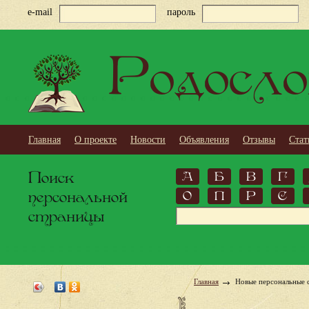
e-mail
пароль
Родосло
Главная
О проекте
Новости
Объявления
Отзывы
Стат
Поиск
А
Б
В
Г
персональной
О
П
Р
С
страницы
Главная
Новые персональные 