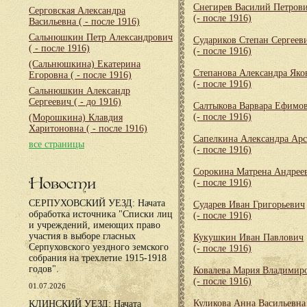
Снегирев Василий Петров
Серговская Александра
(- после 1916)
Васильевна
( - после 1916)
Сальнюшкин Петр Александрович
Судариков Степан Сергеев
( - после 1916)
(- после 1916)
(Сальнюшкина) Екатерина
Степанова Александра Яко
Егоровна
( - после 1916)
(- после 1916)
Сальнюшкин Александр
Сергеевич
( - до 1916)
Салтыкова Варвара Ефимо
(- после 1916)
(Морошкина) Клавдия
Харитоновна
( - после 1916)
Сапелкина Александра Арс
все страницы
(- после 1916)
Сорокина Матрена Андрее
Новости
(- после 1916)
СЕРПУХОВСКИЙ УЕЗД: Начата
Сударев Иван Григорьевич
обработка источника "Списки лиц
(- после 1916)
и учреждений, имеющих право
участия в выборе гласных
Кукушкин Иван Павлович
Серпуховского уездного земского
(- после 1916)
собрания на трехлетие 1915-1918
годов".
Ковалева Мария Владимир
(- после 1916)
01.07.2026
Куликова Анна Васильевна
КЛИНСКИЙ УЕЗД: Начата