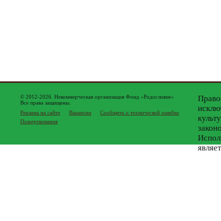
© 2012-2026. Некоммерческая организация Фонд «Родословие»
Право
Все права защищены.
исклю
Реклама на сайте
Вакансии
Сообщить о технической ошибке
культ
Пожертвования
закон
Испол
являе