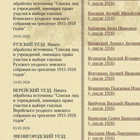
(- после 1916)
обработка источника "Списки лиц
и учреждений, имеющих право
Кисанов Андрей Михайло
участия в выборе гласных
(- после 1916)
Клинского уездного земского
собрания на трехлетие 1915-1918
Кабанова Анна Ивановна
годов".
(- после 1916)
24.05.2026
Казанский Леонид Андрее
РУЗСКИЙ УЕЗД: Начата
(- после 1916)
обработка источника "Списки лиц
и учреждений, имеющих право
Кузнецов Василий Кузьми
участия в выборе гласных
(- после 1916)
Рузского уездного земского
собрания на трехлетие 1915-1918
Кукушкин Андрей Иванов
годов".
(- после 1916)
14.05.2026
Кувшинова Прасковья Иль
ВЕРЕЙСКИЙ УЕЗД: Начата
(- после 1916)
обработка источника "Списки лиц
и учреждений, имеющих право
Кербунов Василий Иванов
участия в выборе гласных
(- после 1916)
Верейского уездного земского
собрания на трехлетие 1915-1918
Кириллов Семен Кирилло
годов".
(- после 1916)
03.05.2026
Костарев Иван Дмитриеви
ЗВЕНИГОРОДСКИЙ УЕЗД:
(- после 1916)