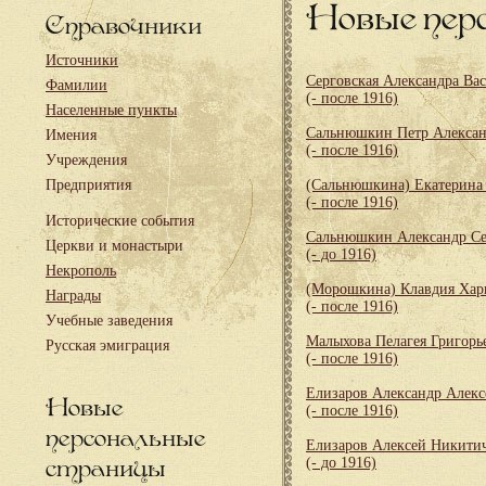
Новые пер
Справочники
Источники
Серговская Александра Ва
Фамилии
(- после 1916)
Населенные пункты
Сальнюшкин Петр Алекса
Имения
(- после 1916)
Учреждения
Предприятия
(Сальнюшкина) Екатерина
(- после 1916)
Исторические события
Сальнюшкин Александр Се
Церкви и монастыри
(- до 1916)
Некрополь
(Морошкина) Клавдия Хар
Награды
(- после 1916)
Учебные заведения
Малыхова Пелагея Григорь
Русская эмиграция
(- после 1916)
Елизаров Александр Алекс
Новые
(- после 1916)
персональные
Елизаров Алексей Никити
страницы
(- до 1916)