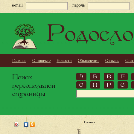
e-mail
пароль
Родосло
Главная
О проекте
Новости
Объявления
Отзывы
Стат
Поиск
А
Б
В
Г
персональной
О
П
Р
С
страницы
Главная