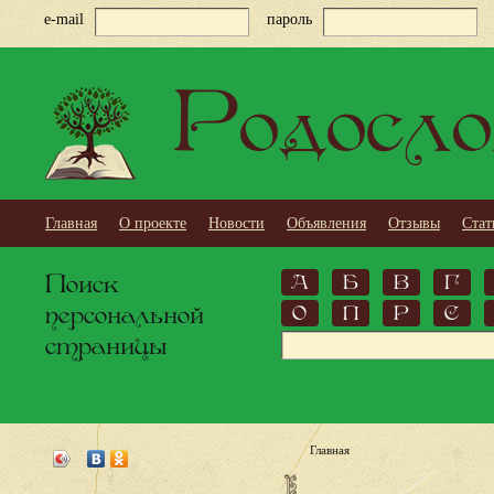
e-mail
пароль
Родосло
Главная
О проекте
Новости
Объявления
Отзывы
Стат
Поиск
А
Б
В
Г
персональной
О
П
Р
С
страницы
Главная