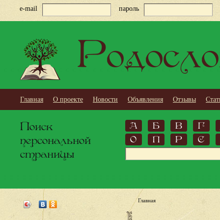
e-mail
пароль
Родосло
Главная
О проекте
Новости
Объявления
Отзывы
Стат
Поиск
А
Б
В
Г
персональной
О
П
Р
С
страницы
Главная