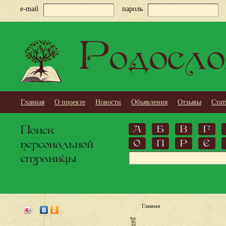
e-mail
пароль
Родосло
Главная
О проекте
Новости
Объявления
Отзывы
Стат
Поиск
А
Б
В
Г
персональной
О
П
Р
С
страницы
Главная