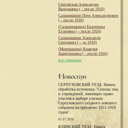
Серговская Александра
Васильевна
( - после 1916)
Сальнюшкин Петр Александрович
( - после 1916)
(Сальнюшкина) Екатерина
Егоровна
( - после 1916)
Сальнюшкин Александр
Сергеевич
( - до 1916)
(Морошкина) Клавдия
Харитоновна
( - после 1916)
все страницы
Новости
СЕРПУХОВСКИЙ УЕЗД: Начата
обработка источника "Списки лиц
и учреждений, имеющих право
участия в выборе гласных
Серпуховского уездного земского
собрания на трехлетие 1915-1918
годов".
01.07.2026
КЛИНСКИЙ УЕЗД: Начата