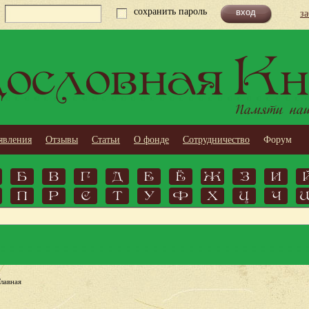
сохранить пароль
з
ословная Кн
Памяти наши
явления
Отзывы
Статьи
О фонде
Сотрудничество
Форум
Б
В
Г
Д
Е
Ё
Ж
З
И
П
Р
С
Т
У
Ф
Х
Ц
Ч
Главная