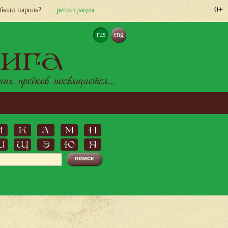
0+
абыли пароль?
регистрация
rus
eng
ига
х предков посвящается...
Й
К
Л
М
Н
Ш
Щ
Э
Ю
Я