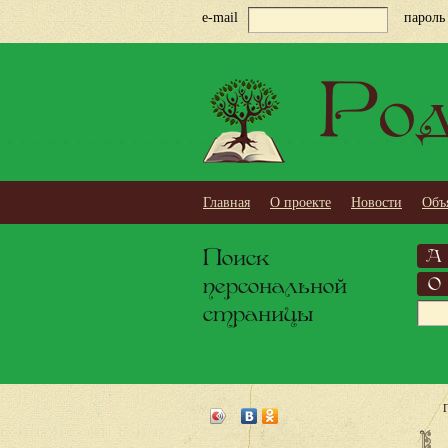
e-mail
пароль
Род
Главная
О проекте
Новости
Объ
Поиск
А
персональной
О
страницы