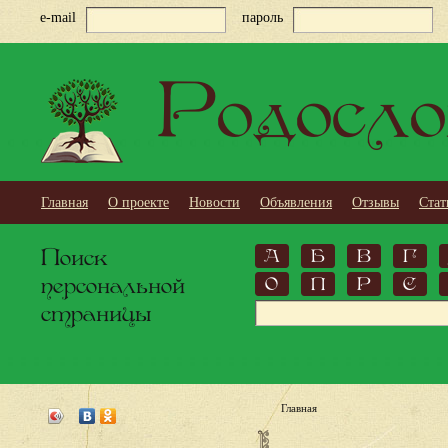
e-mail
пароль
Родосло
Главная
О проекте
Новости
Объявления
Отзывы
Стат
Поиск
А
Б
В
Г
персональной
О
П
Р
С
страницы
Главная