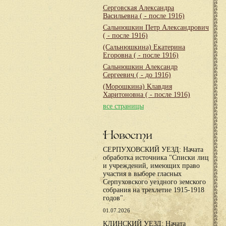
Серговская Александра
Васильевна
( - после 1916)
Сальнюшкин Петр Александрович
( - после 1916)
(Сальнюшкина) Екатерина
Егоровна
( - после 1916)
Сальнюшкин Александр
Сергеевич
( - до 1916)
(Морошкина) Клавдия
Харитоновна
( - после 1916)
все страницы
Новости
СЕРПУХОВСКИЙ УЕЗД: Начата
обработка источника "Списки лиц
и учреждений, имеющих право
участия в выборе гласных
Серпуховского уездного земского
собрания на трехлетие 1915-1918
годов".
01.07.2026
КЛИНСКИЙ УЕЗД: Начата