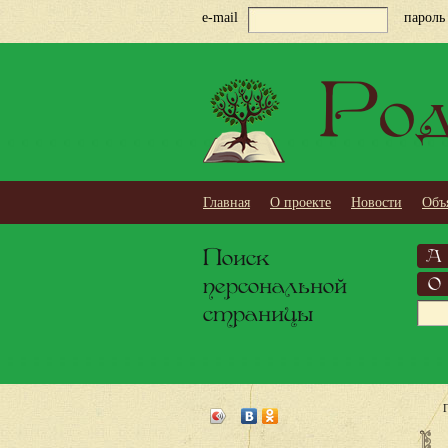
e-mail
пароль
Род
Главная
О проекте
Новости
Объ
Поиск
А
персональной
О
страницы