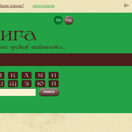
0+
абыли пароль?
регистрация
rus
eng
ига
х предков посвящается...
Й
К
Л
М
Н
Ш
Щ
Э
Ю
Я