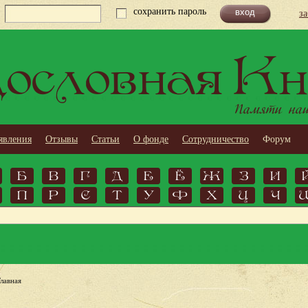
сохранить пароль
з
ословная Кн
Памяти наши
явления
Отзывы
Статьи
О фонде
Сотрудничество
Форум
Б
В
Г
Д
Е
Ё
Ж
З
И
П
Р
С
Т
У
Ф
Х
Ц
Ч
Главная