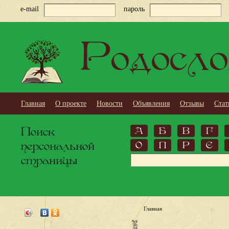
e-mail
пароль
Родосло
Главная
О проекте
Новости
Объявления
Отзывы
Стат
Поиск
А
Б
В
Г
персональной
О
П
Р
С
страницы
Главная