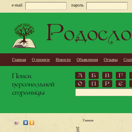
e-mail
пароль
Родосло
Главная
О проекте
Новости
Объявления
Отзывы
Стат
Поиск
А
Б
В
Г
персональной
О
П
Р
С
страницы
Главная