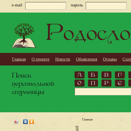
e-mail
пароль
Родосло
Главная
О проекте
Новости
Объявления
Отзывы
Стат
Поиск
А
Б
В
Г
персональной
О
П
Р
С
страницы
Главная