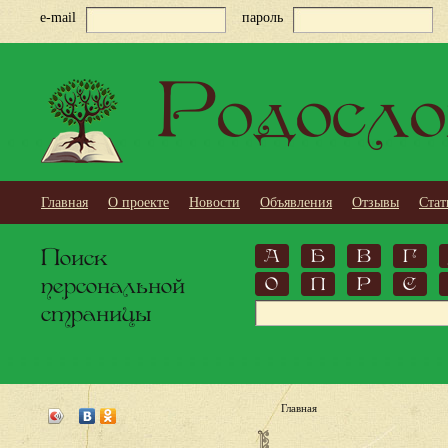
e-mail
пароль
Родосло
Главная
О проекте
Новости
Объявления
Отзывы
Стат
Поиск
А
Б
В
Г
персональной
О
П
Р
С
страницы
Главная