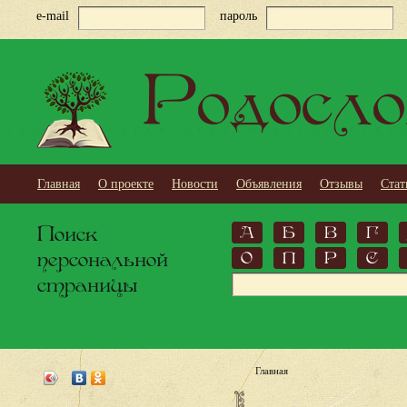
e-mail
пароль
Родосло
Главная
О проекте
Новости
Объявления
Отзывы
Стат
Поиск
А
Б
В
Г
персональной
О
П
Р
С
страницы
Главная