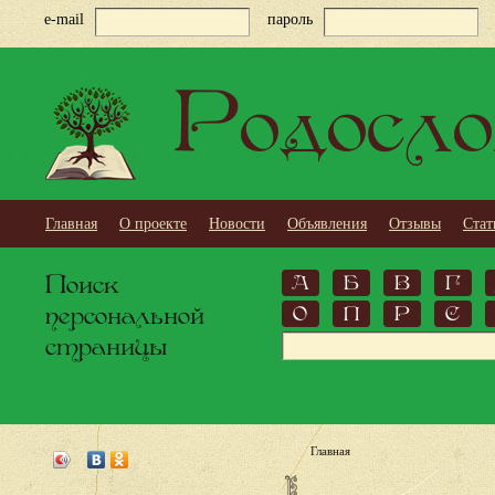
e-mail
пароль
Родосло
Главная
О проекте
Новости
Объявления
Отзывы
Стат
Поиск
А
Б
В
Г
персональной
О
П
Р
С
страницы
Главная