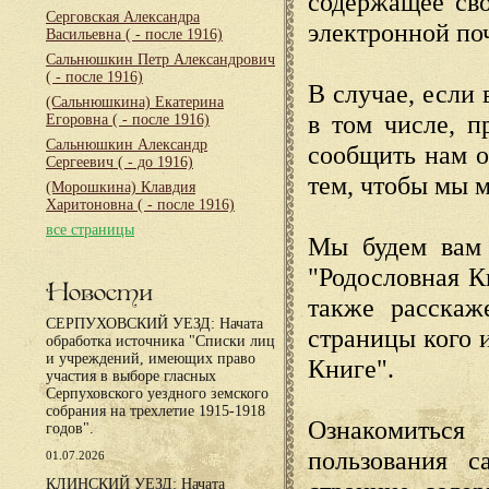
содержащее сво
Серговская Александра
электронной по
Васильевна
( - после 1916)
Сальнюшкин Петр Александрович
( - после 1916)
В случае, если 
(Сальнюшкина) Екатерина
в том числе, п
Егоровна
( - после 1916)
Сальнюшкин Александр
сообщить нам о
Сергеевич
( - до 1916)
тем, чтобы мы 
(Морошкина) Клавдия
Харитоновна
( - после 1916)
все страницы
Мы будем вам 
"Родословная К
Новости
также расскаж
СЕРПУХОВСКИЙ УЕЗД: Начата
страницы кого 
обработка источника "Списки лиц
и учреждений, имеющих право
Книге".
участия в выборе гласных
Серпуховского уездного земского
собрания на трехлетие 1915-1918
Ознакомиться
годов".
пользования с
01.07.2026
КЛИНСКИЙ УЕЗД: Начата