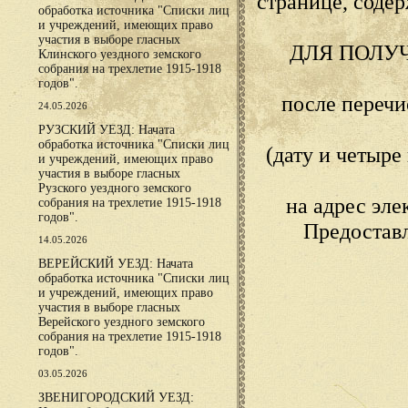
странице, сод
обработка источника "Списки лиц
и учреждений, имеющих право
участия в выборе гласных
ДЛЯ ПОЛУ
Клинского уездного земского
собрания на трехлетие 1915-1918
годов".
после переч
24.05.2026
РУЗСКИЙ УЕЗД: Начата
обработка источника "Списки лиц
(дату и четыр
и учреждений, имеющих право
участия в выборе гласных
Рузского уездного земского
на адрес эл
собрания на трехлетие 1915-1918
годов".
Предостав
14.05.2026
ВЕРЕЙСКИЙ УЕЗД: Начата
обработка источника "Списки лиц
и учреждений, имеющих право
участия в выборе гласных
Верейского уездного земского
собрания на трехлетие 1915-1918
годов".
03.05.2026
ЗВЕНИГОРОДСКИЙ УЕЗД: