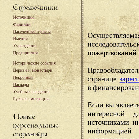
Справочники
Источники
Фамилии
Населенные пункты
Осуществляема
Имения
исследовател
Учреждения
пожертвований 
Предприятия
Исторические события
Правообладате
Церкви и монастыри
странице
зарег
Некрополь
Награды
в финансирован
Учебные заведения
Русская эмиграция
Если вы являете
интересной д
Новые
источниками и
персональные
информацией
страницы