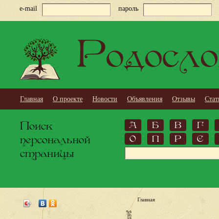
e-mail
пароль
Родосло
Главная
О проекте
Новости
Объявления
Отзывы
Стат
Поиск
А
Б
В
Г
персональной
О
П
Р
С
страницы
Главная