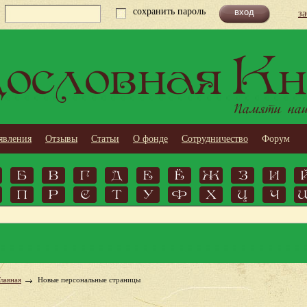
сохранить пароль
з
ословная Кн
Памяти наши
явления
Отзывы
Статьи
О фонде
Сотрудничество
Форум
Б
В
Г
Д
Е
Ё
Ж
З
И
П
Р
С
Т
У
Ф
Х
Ц
Ч
Главная
Новые персональные страницы