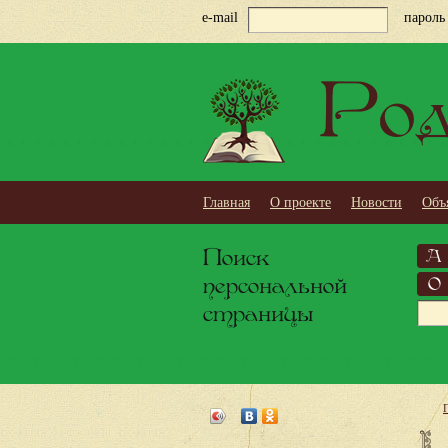
e-mail
пароль
Род
Главная
О проекте
Новости
Объ
Поиск
А
персональной
О
страницы