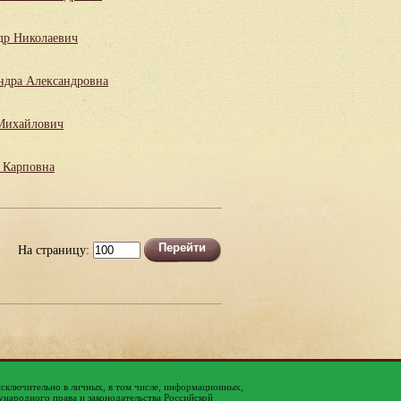
др Николаевич
ндра Александровна
Михайлович
 Карповна
На страницу:
исключительно в личных, в том числе, информационных,
народного права и законодательства Российской