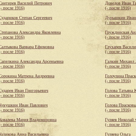
Снегирев Василий Петрович
Доведов Иван Т
(- после 1916)
(- после 1916)
Судариков Степан Сергеевич
Дурышкин Иван
(- после 1916)
(- после 1916)
Степанова Александра Яковлевна
Груждинская Ан
(- после 1916)
(- после 1916)
Салтыкова Варвара Ефимовна
Глухарев Васил
(- после 1916)
(- после 1916)
Сапелкина Александра Арсеньевна
Галкин Михаил 
(- после 1916)
(- после 1916)
Сорокина Матрена Андреевна
Голоулина Праск
(- после 1916)
(- после 1916)
Сударев Иван Григорьевич
Голова Татьяна 
(- после 1916)
(- после 1916)
Кукушкин Иван Павлович
Голова Прасковь
(- после 1916)
(- после 1916)
Ковалева Мария Владимировна
Гуляев Николай
(- после 1916)
(- после 1916)
Куликова Анна Васильевна
Гуляева Ольга