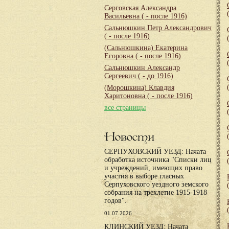
Серговская Александра
Васильевна
( - после 1916)
Сальнюшкин Петр Александрович
( - после 1916)
(Сальнюшкина) Екатерина
Егоровна
( - после 1916)
Сальнюшкин Александр
Сергеевич
( - до 1916)
(Морошкина) Клавдия
Харитоновна
( - после 1916)
все страницы
Новости
СЕРПУХОВСКИЙ УЕЗД: Начата
обработка источника "Списки лиц
и учреждений, имеющих право
участия в выборе гласных
Серпуховского уездного земского
собрания на трехлетие 1915-1918
годов".
01.07.2026
КЛИНСКИЙ УЕЗД: Начата