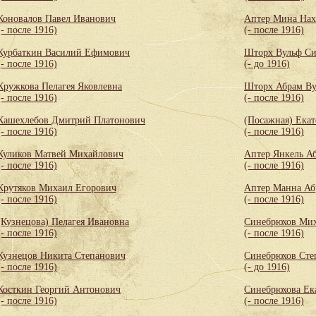
Коновалов Павел Иванович
Аптер Мина Нах
(- после 1916)
(- после 1916)
Курбаткин Василий Ефимович
Шторх Вульф С
(- после 1916)
(- до 1916)
Кружкова Пелагея Яковлевна
Шторх Абрам Ву
(- после 1916)
(- после 1916)
Кашехлебов Дмитрий Платонович
(Посажная) Екат
(- после 1916)
(- после 1916)
Куликов Матвей Михайлович
Аптер Янкель А
(- после 1916)
(- после 1916)
Крутяков Михаил Егорович
Аптер Манна Аб
(- после 1916)
(- после 1916)
(Кузнецова) Пелагея Ивановна
Синебрюхов Мих
(- после 1916)
(- после 1916)
Кузнецов Никита Степанович
Синебрюхов Сте
(- после 1916)
(- до 1916)
Косткин Георгий Антонович
Синебрюхова Ек
(- после 1916)
(- после 1916)