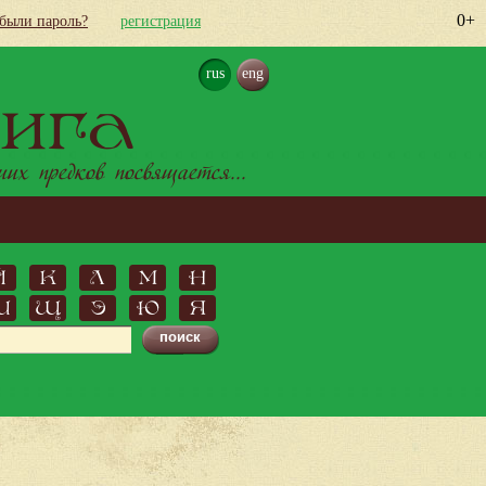
0+
абыли пароль?
регистрация
rus
eng
ига
х предков посвящается...
Й
К
Л
М
Н
Ш
Щ
Э
Ю
Я