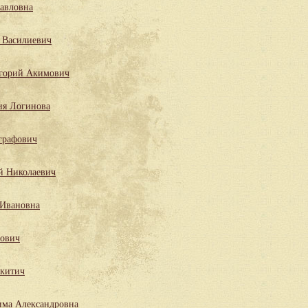
Павловна
 Василиевич
горий Акимович
ия Логинова
графович
й Николаевич
 Ивановна
лович
китич
има Александровна