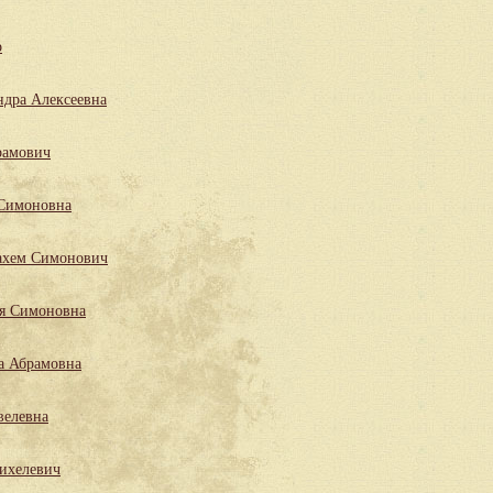
р
ндра Алексеевна
рамович
 Симоновна
ахем Симонович
ля Симоновна
а Абрамовна
велевна
ихелевич