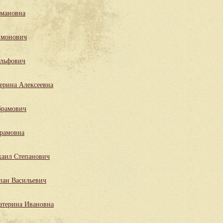
мановна
имонович
льфович
ерина Алексеевна
брамович
рамовна
аил Степанович
пан Васильевич
атерина Ивановна