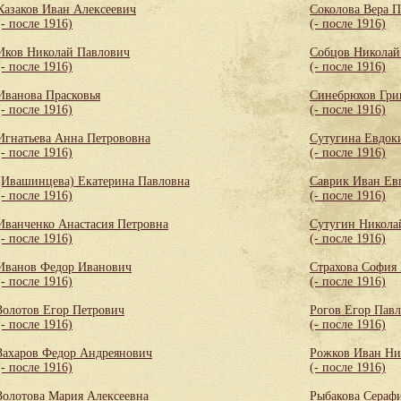
Казаков Иван Алексеевич
Соколова Вера 
(- после 1916)
(- после 1916)
Иков Николай Павлович
Собцов Николай
(- после 1916)
(- после 1916)
Иванова Прасковья
Синебрюхов Гри
(- после 1916)
(- после 1916)
Игнатьева Анна Петрововна
Сутугина Евдок
(- после 1916)
(- после 1916)
(Ивашинцева) Екатерина Павловна
Саврик Иван Ев
(- после 1916)
(- после 1916)
Иванченко Анастасия Петровна
Сутугин Никола
(- после 1916)
(- после 1916)
Иванов Федор Иванович
Страхова София
(- после 1916)
(- после 1916)
Золотов Егор Петрович
Рогов Егор Пав
(- после 1916)
(- после 1916)
Захаров Федор Андреянович
Рожков Иван Ни
(- после 1916)
(- после 1916)
Золотова Мария Алексеевна
Рыбакова Сераф