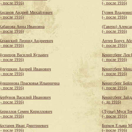
(- после 1916)
(- после 1916)
Кисанов Андрей Михайлович
Гуляев Владими
(- после 1916)
(- после 1916)
Кабанова Анна Ивановна
(Гаверц) Алекса
(- после 1916)
(- после 1916)
Казанский Леонид Андреевич
Аптер Борух Аб
(- после 1916)
(- после 1916)
Кузнецов Василий Кузьмич
Кенигсберг Лея
(- после 1916)
(- после 1916)
Кукушкин Андрей Иванович
Кенигсберг Мен
(- после 1916)
(- после 1916)
Кувшинова Прасковья Ильинична
Кенигсберг Бей
(- после 1916)
(- после 1916)
Кербунов Василий Иванович
Кенигсберг Зайд
(- после 1916)
(- до 1916)
Кириллов Семен Кириллович
(Лурье) Муся Те
(- после 1916)
(- после 1916)
Костарев Иван Дмитриевич
Борков Ельяш М
(- после 1916)
(- после 1916)