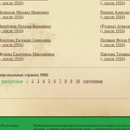
(- после 1916)
(- после 1916)
Зеленцов Михаил Иванович
Репкин Алексан
(- после 1916)
(- после 1916)
Запрудная Наталья Корнеевна
(Русина) Алекса
(- после 1916)
(- после 1916)
Золотова Евдокия Семеновна
Поляков Федор 
(- после 1916)
(- после 1916)
Жукова Екатерина Максимовна
Павлова Татьяна
(- после 1916)
(- после 1916)
персональных страниц 9986
предыдущая
1
2
3
4
5
6
7
8
9
10
следующая
 «Родословие»
Правообладателем разрешается использование настоящего ресурса 
научных, учебных или культурных целях с соблюдением норм между