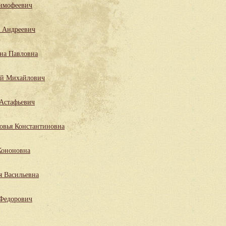
имофеевич
 Андреевич
на Павловна
ий Михайлович
Астафьевич
овья Константиновна
Кононовна
я Васильевна
 Федорович