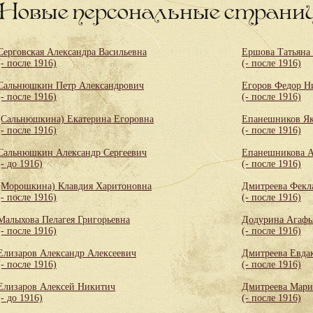
Новые персональные страни
Серговская Александра Васильевна
Ершова Татьяна
(- после 1916)
(- после 1916)
Сальнюшкин Петр Александрович
Егоров Федор Н
(- после 1916)
(- после 1916)
(Сальнюшкина) Екатерина Егоровна
Епанешников Як
(- после 1916)
(- после 1916)
Сальнюшкин Александр Сергеевич
Епанешникова А
(- до 1916)
(- после 1916)
(Морошкина) Клавдия Харитоновна
Дмитреева Фекл
(- после 1916)
(- после 1916)
Малыхова Пелагея Григорьевна
Додурина Агафь
(- после 1916)
(- после 1916)
Елизаров Александр Алексеевич
Дмитреева Евда
(- после 1916)
(- после 1916)
Елизаров Алексей Никитич
Дмитреева Мари
(- до 1916)
(- после 1916)