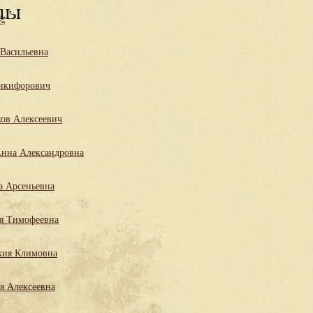
цы
 Васильевна
икифорович
ов Алексеевич
нна Александровна
а Арсеньевна
я Тимофеевна
кия Климовна
я Алексеевна