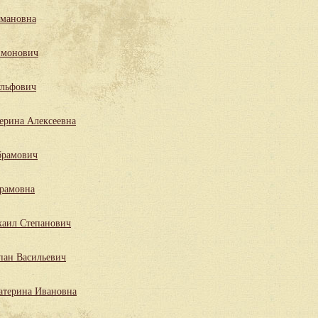
мановна
имонович
льфович
ерина Алексеевна
брамович
рамовна
аил Степанович
пан Васильевич
атерина Ивановна