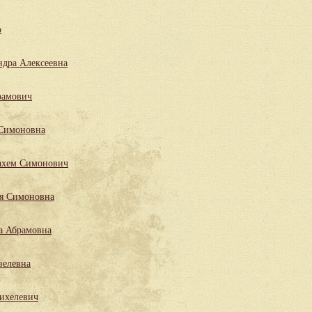
р
ндра Алексеевна
рамович
 Симоновна
ахем Симонович
ля Симоновна
а Абрамовна
велевна
ихелевич