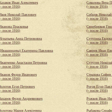
Казаков Иван Алексеевич
Соколова Вера 
(- после 1916)
(- после 1916)
Иков Николай Павлович
Собцов Николай
(- после 1916)
(- после 1916)
Иванова Прасковья
Синебрюхов Гри
(- после 1916)
(- после 1916)
Игнатьева Анна Петрововна
Сутугина Евдок
(- после 1916)
(- после 1916)
(Ивашинцева) Екатерина Павловна
Саврик Иван Ев
(- после 1916)
(- после 1916)
Иванченко Анастасия Петровна
Сутугин Никола
(- после 1916)
(- после 1916)
Иванов Федор Иванович
Страхова София
(- после 1916)
(- после 1916)
Золотов Егор Петрович
Рогов Егор Пав
(- после 1916)
(- после 1916)
Захаров Федор Андреянович
Рожков Иван Ни
(- после 1916)
(- после 1916)
Золотова Мария Алексеевна
Рыбакова Сераф