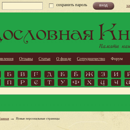
сохранить пароль
з
ословная Кн
Памяти наши
явления
Отзывы
Статьи
О фонде
Сотрудничество
Форум
Б
В
Г
Д
Е
Ё
Ж
З
И
П
Р
С
Т
У
Ф
Х
Ц
Ч
Главная
Новые персональные страницы