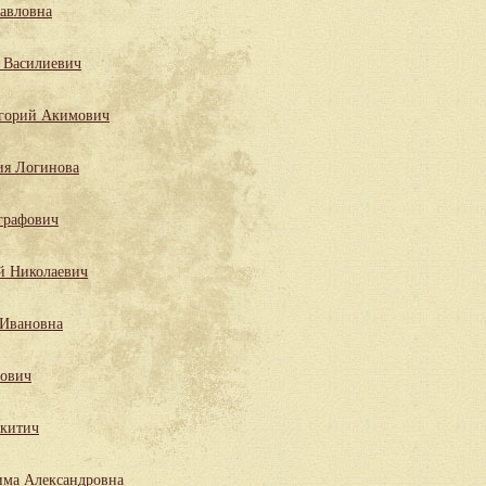
Павловна
 Василиевич
горий Акимович
ия Логинова
графович
й Николаевич
 Ивановна
лович
китич
има Александровна