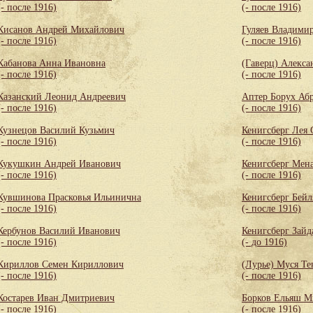
(- после 1916)
(- после 1916)
Кисанов Андрей Михайлович
Гуляев Владими
(- после 1916)
(- после 1916)
Кабанова Анна Ивановна
(Гаверц) Алекса
(- после 1916)
(- после 1916)
Казанский Леонид Андреевич
Аптер Борух Аб
(- после 1916)
(- после 1916)
Кузнецов Василий Кузьмич
Кенигсберг Лея
(- после 1916)
(- после 1916)
Кукушкин Андрей Иванович
Кенигсберг Мен
(- после 1916)
(- после 1916)
Кувшинова Прасковья Ильинична
Кенигсберг Бей
(- после 1916)
(- после 1916)
Кербунов Василий Иванович
Кенигсберг Зайд
(- после 1916)
(- до 1916)
Кириллов Семен Кириллович
(Лурье) Муся Те
(- после 1916)
(- после 1916)
Костарев Иван Дмитриевич
Борков Ельяш М
(- после 1916)
(- после 1916)