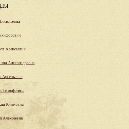
цы
 Васильевна
икифорович
ов Алексеевич
нна Александровна
а Арсеньевна
я Тимофеевна
кия Климовна
я Алексеевна