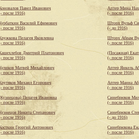
Коновалов Павел Иванович
Аптер Мина Нах
(- после 1916)
(- после 1916)
Курбаткин Василий Ефимович
Шторх Вульф С
(- после 1916)
(- до 1916)
Кружкова Пелагея Яковлевна
Шторх Абрам Ву
(- после 1916)
(- после 1916)
Кашехлебов Дмитрий Платонович
(Посажная) Екат
(- после 1916)
(- после 1916)
Куликов Матвей Михайлович
Аптер Янкель А
(- после 1916)
(- после 1916)
Крутяков Михаил Егорович
Аптер Манна Аб
(- после 1916)
(- после 1916)
(Кузнецова) Пелагея Ивановна
Синебрюхов Мих
(- после 1916)
(- после 1916)
Кузнецов Никита Степанович
Синебрюхов Сте
(- после 1916)
(- до 1916)
Косткин Георгий Антонович
Синебрюхова Ек
(- после 1916)
(- после 1916)