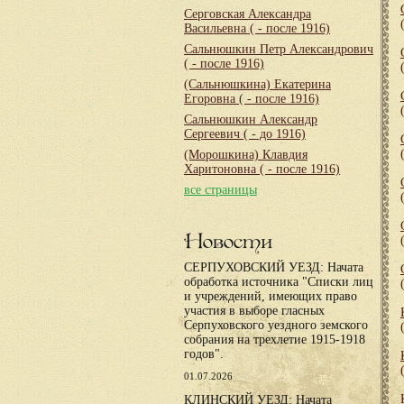
Серговская Александра
Васильевна
( - после 1916)
Сальнюшкин Петр Александрович
( - после 1916)
(Сальнюшкина) Екатерина
Егоровна
( - после 1916)
Сальнюшкин Александр
Сергеевич
( - до 1916)
(Морошкина) Клавдия
Харитоновна
( - после 1916)
все страницы
Новости
СЕРПУХОВСКИЙ УЕЗД: Начата
обработка источника "Списки лиц
и учреждений, имеющих право
участия в выборе гласных
Серпуховского уездного земского
собрания на трехлетие 1915-1918
годов".
01.07.2026
КЛИНСКИЙ УЕЗД: Начата