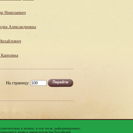
др Николаевич
ндра Александровна
Михайлович
 Карповна
На страницу:
исключительно в личных, в том числе, информационных,
народного права и законодательства Российской