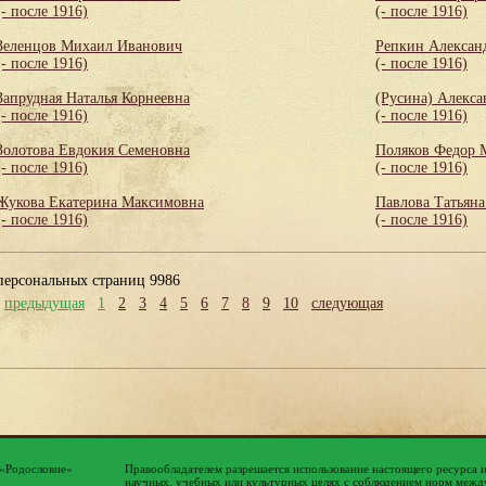
(- после 1916)
(- после 1916)
Зеленцов Михаил Иванович
Репкин Алексан
(- после 1916)
(- после 1916)
Запрудная Наталья Корнеевна
(Русина) Алекса
(- после 1916)
(- после 1916)
Золотова Евдокия Семеновна
Поляков Федор 
(- после 1916)
(- после 1916)
Жукова Екатерина Максимовна
Павлова Татьяна
(- после 1916)
(- после 1916)
персональных страниц 9986
предыдущая
1
2
3
4
5
6
7
8
9
10
следующая
 «Родословие»
Правообладателем разрешается использование настоящего ресурса 
научных, учебных или культурных целях с соблюдением норм между