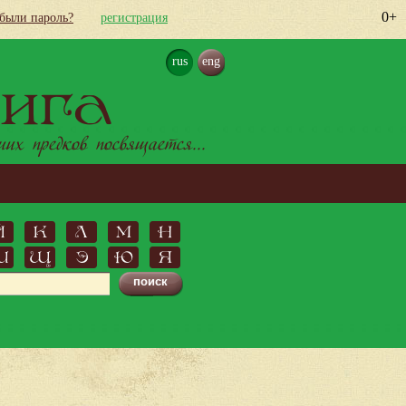
0+
абыли пароль?
регистрация
rus
eng
ига
х предков посвящается...
Й
К
Л
М
Н
Ш
Щ
Э
Ю
Я