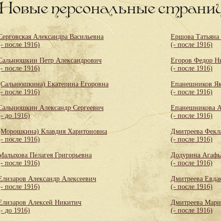
Новые персональные страни
Серговская Александра Васильевна
Ершова Татьяна
(- после 1916)
(- после 1916)
Сальнюшкин Петр Александрович
Егоров Федор Н
(- после 1916)
(- после 1916)
(Сальнюшкина) Екатерина Егоровна
Епанешников Як
(- после 1916)
(- после 1916)
Сальнюшкин Александр Сергеевич
Епанешникова А
(- до 1916)
(- после 1916)
(Морошкина) Клавдия Харитоновна
Дмитреева Фекл
(- после 1916)
(- после 1916)
Малыхова Пелагея Григорьевна
Додурина Агафь
(- после 1916)
(- после 1916)
Елизаров Александр Алексеевич
Дмитреева Евда
(- после 1916)
(- после 1916)
Елизаров Алексей Никитич
Дмитреева Мари
(- до 1916)
(- после 1916)