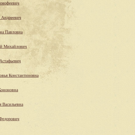
имофеевич
 Андреевич
на Павловна
ий Михайлович
Астафьевич
овья Константиновна
Кононовна
я Васильевна
 Федорович