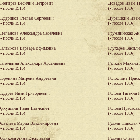
Снегирев Василий Петрович
Доведов Иван Т
(- после 1916)
(- после 1916)
Судариков Степан Сергеевич
Дурышкин Иван
(- после 1916)
(- после 1916)
Степанова Александра Яковлевна
Груждинская Ан
(- после 1916)
(- после 1916)
Салтыкова Варвара Ефимовна
Глухарев Васил
(- после 1916)
(- после 1916)
Сапелкина Александра Арсеньевна
Галкин Михаил 
(- после 1916)
(- после 1916)
Сорокина Матрена Андреевна
Голоулина Праск
(- после 1916)
(- после 1916)
Сударев Иван Григорьевич
Голова Татьяна 
(- после 1916)
(- после 1916)
Кукушкин Иван Павлович
Голова Прасковь
(- после 1916)
(- после 1916)
Ковалева Мария Владимировна
Гуляев Николай
(- после 1916)
(- после 1916)
Куликова Анна Васильевна
Гуляева Ольга