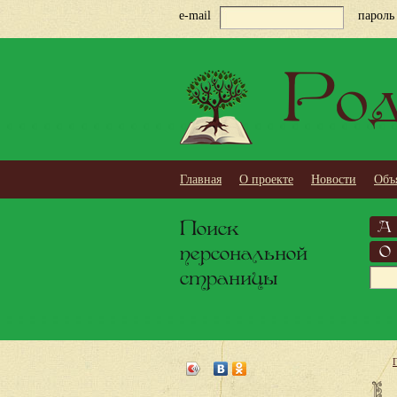
e-mail
пароль
Род
Главная
О проекте
Новости
Объ
Поиск
А
персональной
О
страницы