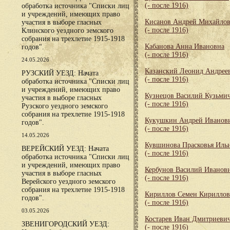
(- после 1916)
обработка источника "Списки лиц
и учреждений, имеющих право
Кисанов Андрей Михайло
участия в выборе гласных
(- после 1916)
Клинского уездного земского
собрания на трехлетие 1915-1918
Кабанова Анна Ивановна
годов".
(- после 1916)
24.05.2026
Казанский Леонид Андрее
РУЗСКИЙ УЕЗД: Начата
(- после 1916)
обработка источника "Списки лиц
и учреждений, имеющих право
Кузнецов Василий Кузьми
участия в выборе гласных
(- после 1916)
Рузского уездного земского
собрания на трехлетие 1915-1918
Кукушкин Андрей Иванов
годов".
(- после 1916)
14.05.2026
Кувшинова Прасковья Иль
ВЕРЕЙСКИЙ УЕЗД: Начата
(- после 1916)
обработка источника "Списки лиц
и учреждений, имеющих право
Кербунов Василий Иванов
участия в выборе гласных
(- после 1916)
Верейского уездного земского
собрания на трехлетие 1915-1918
Кириллов Семен Кирилло
годов".
(- после 1916)
03.05.2026
Костарев Иван Дмитриеви
ЗВЕНИГОРОДСКИЙ УЕЗД:
(- после 1916)