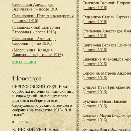
Снегирев Василий Петров
Серговская Александра
(- после 1916)
Васильевна
( - после 1916)
Сальнюшкин Петр Александрович
Судариков Степан Сергеев
( - после 1916)
(- после 1916)
(Сальнюшкина) Екатерина
Степанова Александра Яко
Егоровна
( - после 1916)
(- после 1916)
Сальнюшкин Александр
Сергеевич
( - до 1916)
Салтыкова Варвара Ефимо
(- после 1916)
(Морошкина) Клавдия
Харитоновна
( - после 1916)
Сапелкина Александра Арс
все страницы
(- после 1916)
Сорокина Матрена Андрее
Новости
(- после 1916)
СЕРПУХОВСКИЙ УЕЗД: Начата
Сударев Иван Григорьевич
обработка источника "Списки лиц
(- после 1916)
и учреждений, имеющих право
участия в выборе гласных
Кукушкин Иван Павлович
Серпуховского уездного земского
(- после 1916)
собрания на трехлетие 1915-1918
годов".
Ковалева Мария Владимир
(- после 1916)
01.07.2026
Куликова Анна Васильевна
КЛИНСКИЙ УЕЗД: Начата