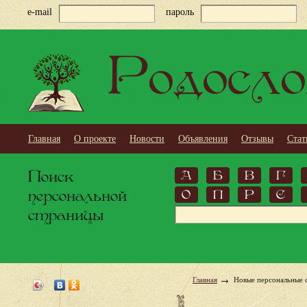
e-mail
пароль
Родосло
Главная
О проекте
Новости
Объявления
Отзывы
Стат
Поиск
А
Б
В
Г
персональной
О
П
Р
С
страницы
Главная
Новые персональные 