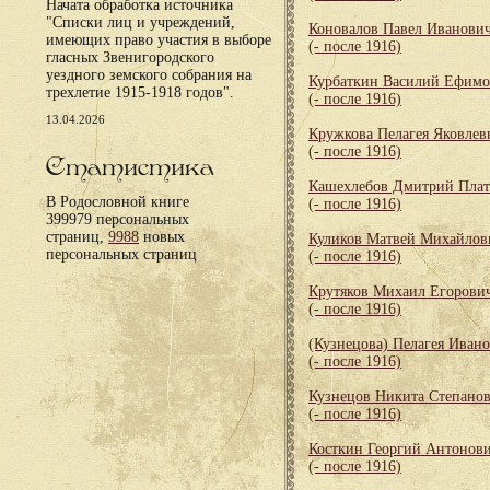
Начата обработка источника
"Списки лиц и учреждений,
Коновалов Павел Иванови
имеющих право участия в выборе
(- после 1916)
гласных Звенигородского
уездного земского собрания на
Курбаткин Василий Ефим
трехлетие 1915-1918 годов".
(- после 1916)
13.04.2026
Кружкова Пелагея Яковлев
(- после 1916)
Статистика
Кашехлебов Дмитрий Пла
В Родословной книге
(- после 1916)
399979 персональных
страниц,
9988
новых
Куликов Матвей Михайлов
персональных страниц
(- после 1916)
Крутяков Михаил Егорови
(- после 1916)
(Кузнецова) Пелагея Иван
(- после 1916)
Кузнецов Никита Степано
(- после 1916)
Косткин Георгий Антонов
(- после 1916)