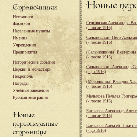
Новые пер
Справочники
Источники
Серговская Александра Ва
Фамилии
(- после 1916)
Населенные пункты
Сальнюшкин Петр Алекса
Имения
(- после 1916)
Учреждения
Предприятия
(Сальнюшкина) Екатерина
(- после 1916)
Исторические события
Сальнюшкин Александр Се
Церкви и монастыри
(- до 1916)
Некрополь
(Морошкина) Клавдия Хар
Награды
(- после 1916)
Учебные заведения
Малыхова Пелагея Григорь
Русская эмиграция
(- после 1916)
Елизаров Александр Алекс
Новые
(- после 1916)
персональные
Елизаров Алексей Никити
страницы
(- до 1916)