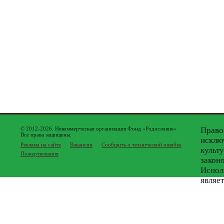
© 2012-2026. Некоммерческая организация Фонд «Родословие»
Право
Все права защищены.
исклю
Реклама на сайте
Вакансии
Сообщить о технической ошибке
культ
Пожертвования
закон
Испол
являе