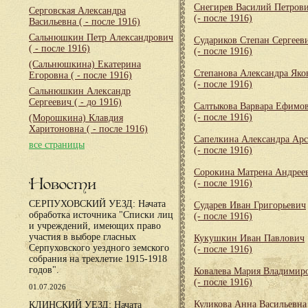
Снегирев Василий Петров
Серговская Александра
(- после 1916)
Васильевна
( - после 1916)
Сальнюшкин Петр Александрович
Судариков Степан Сергеев
( - после 1916)
(- после 1916)
(Сальнюшкина) Екатерина
Степанова Александра Яко
Егоровна
( - после 1916)
(- после 1916)
Сальнюшкин Александр
Сергеевич
( - до 1916)
Салтыкова Варвара Ефимо
(- после 1916)
(Морошкина) Клавдия
Харитоновна
( - после 1916)
Сапелкина Александра Арс
все страницы
(- после 1916)
Сорокина Матрена Андрее
Новости
(- после 1916)
СЕРПУХОВСКИЙ УЕЗД: Начата
Сударев Иван Григорьевич
обработка источника "Списки лиц
(- после 1916)
и учреждений, имеющих право
участия в выборе гласных
Кукушкин Иван Павлович
Серпуховского уездного земского
(- после 1916)
собрания на трехлетие 1915-1918
годов".
Ковалева Мария Владимир
(- после 1916)
01.07.2026
Куликова Анна Васильевна
КЛИНСКИЙ УЕЗД: Начата