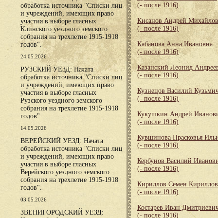
(- после 1916)
обработка источника "Списки лиц
и учреждений, имеющих право
Кисанов Андрей Михайло
участия в выборе гласных
(- после 1916)
Клинского уездного земского
собрания на трехлетие 1915-1918
Кабанова Анна Ивановна
годов".
(- после 1916)
24.05.2026
Казанский Леонид Андрее
РУЗСКИЙ УЕЗД: Начата
(- после 1916)
обработка источника "Списки лиц
и учреждений, имеющих право
Кузнецов Василий Кузьми
участия в выборе гласных
(- после 1916)
Рузского уездного земского
собрания на трехлетие 1915-1918
Кукушкин Андрей Иванов
годов".
(- после 1916)
14.05.2026
Кувшинова Прасковья Иль
ВЕРЕЙСКИЙ УЕЗД: Начата
(- после 1916)
обработка источника "Списки лиц
и учреждений, имеющих право
Кербунов Василий Иванов
участия в выборе гласных
(- после 1916)
Верейского уездного земского
собрания на трехлетие 1915-1918
Кириллов Семен Кирилло
годов".
(- после 1916)
03.05.2026
Костарев Иван Дмитриеви
ЗВЕНИГОРОДСКИЙ УЕЗД:
(- после 1916)