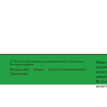
© 2012-2026. Некоммерческая организация Фонд «Родословие»
Право
Все права защищены.
исклю
Реклама на сайте
Вакансии
Сообщить о технической ошибке
культ
Пожертвования
закон
Испол
являе