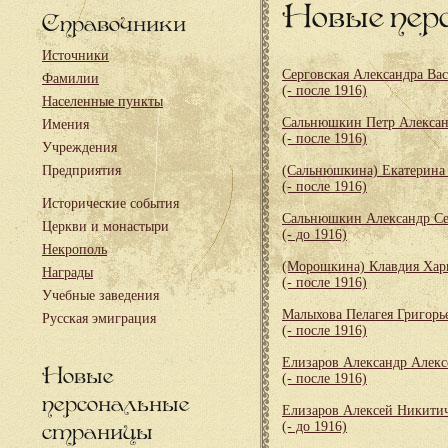
Новые пер
Справочники
Источники
Серговская Александра Ва
Фамилии
(- после 1916)
Населенные пункты
Сальнюшкин Петр Алекса
Имения
(- после 1916)
Учреждения
Предприятия
(Сальнюшкина) Екатерина
(- после 1916)
Исторические события
Сальнюшкин Александр Се
Церкви и монастыри
(- до 1916)
Некрополь
(Морошкина) Клавдия Хар
Награды
(- после 1916)
Учебные заведения
Малыхова Пелагея Григорь
Русская эмиграция
(- после 1916)
Елизаров Александр Алекс
Новые
(- после 1916)
персональные
Елизаров Алексей Никити
страницы
(- до 1916)