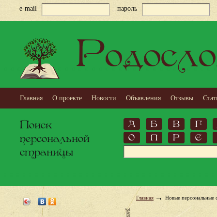
e-mail
пароль
Родосло
Главная
О проекте
Новости
Объявления
Отзывы
Стат
Поиск
А
Б
В
Г
персональной
О
П
Р
С
страницы
Главная
Новые персональные 