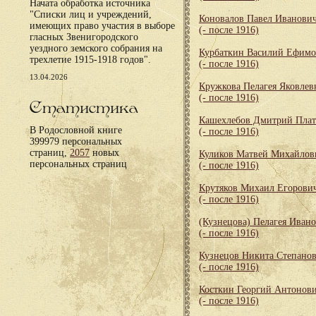
Начата обработка источника
"Списки лиц и учреждений,
Коновалов Павел Иванови
имеющих право участия в выборе
(- после 1916)
гласных Звенигородского
уездного земского собрания на
Курбаткин Василий Ефим
трехлетие 1915-1918 годов".
(- после 1916)
13.04.2026
Кружкова Пелагея Яковлев
(- после 1916)
Статистика
Кашехлебов Дмитрий Пла
В Родословной книге
(- после 1916)
399979 персональных
страниц,
2057
новых
Куликов Матвей Михайлов
персональных страниц
(- после 1916)
Крутяков Михаил Егорови
(- после 1916)
(Кузнецова) Пелагея Иван
(- после 1916)
Кузнецов Никита Степано
(- после 1916)
Косткин Георгий Антонов
(- после 1916)