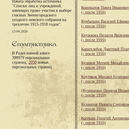
Начата обработка источника
"Списки лиц и учреждений,
Коновалов Павел Иванови
имеющих право участия в выборе
(- после 1916)
гласных Звенигородского
уездного земского собрания на
Курбаткин Василий Ефим
трехлетие 1915-1918 годов".
(- после 1916)
13.04.2026
Кружкова Пелагея Яковлев
(- после 1916)
Статистика
Кашехлебов Дмитрий Пла
В Родословной книге
(- после 1916)
399979 персональных
страниц,
2050
новых
Куликов Матвей Михайлов
персональных страниц
(- после 1916)
Крутяков Михаил Егорови
(- после 1916)
(Кузнецова) Пелагея Иван
(- после 1916)
Кузнецов Никита Степано
(- после 1916)
Косткин Георгий Антонов
(- после 1916)