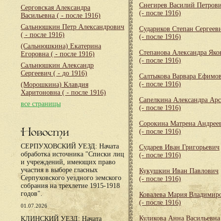
Снегирев Василий Петров
Серговская Александра
(- после 1916)
Васильевна
( - после 1916)
Сальнюшкин Петр Александрович
Судариков Степан Сергеев
( - после 1916)
(- после 1916)
(Сальнюшкина) Екатерина
Степанова Александра Яко
Егоровна
( - после 1916)
(- после 1916)
Сальнюшкин Александр
Сергеевич
( - до 1916)
Салтыкова Варвара Ефимо
(- после 1916)
(Морошкина) Клавдия
Харитоновна
( - после 1916)
Сапелкина Александра Арс
все страницы
(- после 1916)
Сорокина Матрена Андрее
Новости
(- после 1916)
СЕРПУХОВСКИЙ УЕЗД: Начата
Сударев Иван Григорьевич
обработка источника "Списки лиц
(- после 1916)
и учреждений, имеющих право
участия в выборе гласных
Кукушкин Иван Павлович
Серпуховского уездного земского
(- после 1916)
собрания на трехлетие 1915-1918
годов".
Ковалева Мария Владимир
(- после 1916)
01.07.2026
Куликова Анна Васильевна
КЛИНСКИЙ УЕЗД: Начата