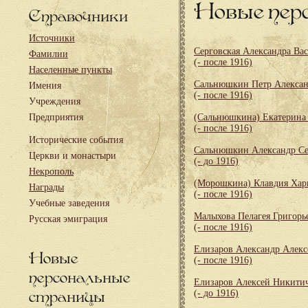
Новые пер
Справочники
Источники
Серговская Александра Ва
Фамилии
(- после 1916)
Населенные пункты
Сальнюшкин Петр Алекса
Имения
(- после 1916)
Учреждения
Предприятия
(Сальнюшкина) Екатерина
(- после 1916)
Исторические события
Сальнюшкин Александр Се
Церкви и монастыри
(- до 1916)
Некрополь
(Морошкина) Клавдия Хар
Награды
(- после 1916)
Учебные заведения
Малыхова Пелагея Григорь
Русская эмиграция
(- после 1916)
Елизаров Александр Алекс
Новые
(- после 1916)
персональные
Елизаров Алексей Никити
страницы
(- до 1916)