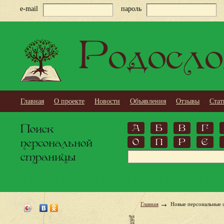
e-mail
пароль
Родосло
Главная
О проекте
Новости
Объявления
Отзывы
Стат
Поиск
А
Б
В
Г
персональной
О
П
Р
С
страницы
Главная
Новые персональные 