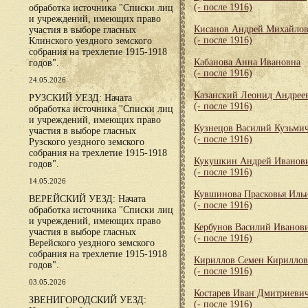
(- после 1916)
обработка источника "Списки лиц
и учреждений, имеющих право
Кисанов Андрей Михайло
участия в выборе гласных
(- после 1916)
Клинского уездного земского
собрания на трехлетие 1915-1918
Кабанова Анна Ивановна
годов".
(- после 1916)
24.05.2026
Казанский Леонид Андрее
РУЗСКИЙ УЕЗД: Начата
(- после 1916)
обработка источника "Списки лиц
и учреждений, имеющих право
Кузнецов Василий Кузьми
участия в выборе гласных
(- после 1916)
Рузского уездного земского
собрания на трехлетие 1915-1918
Кукушкин Андрей Иванов
годов".
(- после 1916)
14.05.2026
Кувшинова Прасковья Иль
ВЕРЕЙСКИЙ УЕЗД: Начата
(- после 1916)
обработка источника "Списки лиц
и учреждений, имеющих право
Кербунов Василий Иванов
участия в выборе гласных
(- после 1916)
Верейского уездного земского
собрания на трехлетие 1915-1918
Кириллов Семен Кирилло
годов".
(- после 1916)
03.05.2026
Костарев Иван Дмитриеви
ЗВЕНИГОРОДСКИЙ УЕЗД:
(- после 1916)