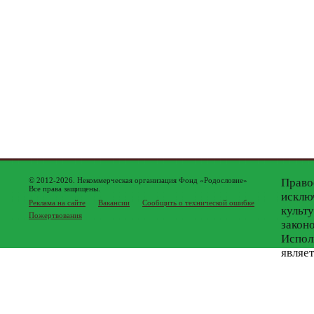
© 2012-2026. Некоммерческая организация Фонд «Родословие»
Право
Все права защищены.
исклю
Реклама на сайте
Вакансии
Сообщить о технической ошибке
культ
Пожертвования
закон
Испол
являе