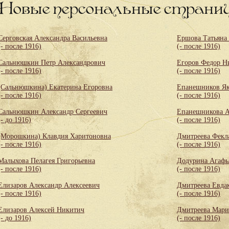
Новые персональные страни
Серговская Александра Васильевна
Ершова Татьяна
(- после 1916)
(- после 1916)
Сальнюшкин Петр Александрович
Егоров Федор Н
(- после 1916)
(- после 1916)
(Сальнюшкина) Екатерина Егоровна
Епанешников Як
(- после 1916)
(- после 1916)
Сальнюшкин Александр Сергеевич
Епанешникова А
(- до 1916)
(- после 1916)
(Морошкина) Клавдия Харитоновна
Дмитреева Фекл
(- после 1916)
(- после 1916)
Малыхова Пелагея Григорьевна
Додурина Агафь
(- после 1916)
(- после 1916)
Елизаров Александр Алексеевич
Дмитреева Евда
(- после 1916)
(- после 1916)
Елизаров Алексей Никитич
Дмитреева Мари
(- до 1916)
(- после 1916)