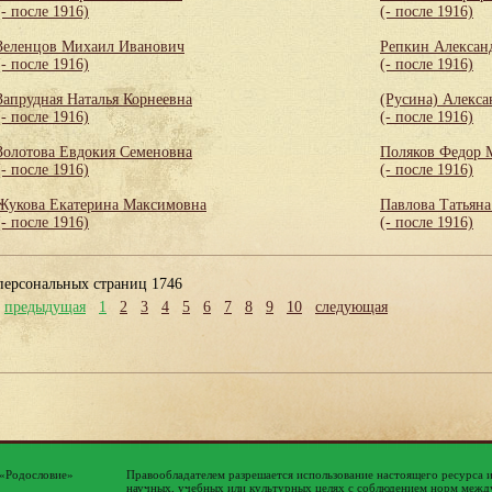
(- после 1916)
(- после 1916)
Зеленцов Михаил Иванович
Репкин Алексан
(- после 1916)
(- после 1916)
Запрудная Наталья Корнеевна
(Русина) Алекса
(- после 1916)
(- после 1916)
Золотова Евдокия Семеновна
Поляков Федор 
(- после 1916)
(- после 1916)
Жукова Екатерина Максимовна
Павлова Татьяна
(- после 1916)
(- после 1916)
персональных страниц 1746
предыдущая
1
2
3
4
5
6
7
8
9
10
следующая
 «Родословие»
Правообладателем разрешается использование настоящего ресурса 
научных, учебных или культурных целях с соблюдением норм между