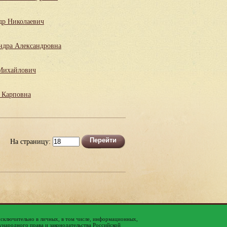
др Николаевич
ндра Александровна
Михайлович
 Карповна
На страницу:
исключительно в личных, в том числе, информационных,
народного права и законодательства Российской