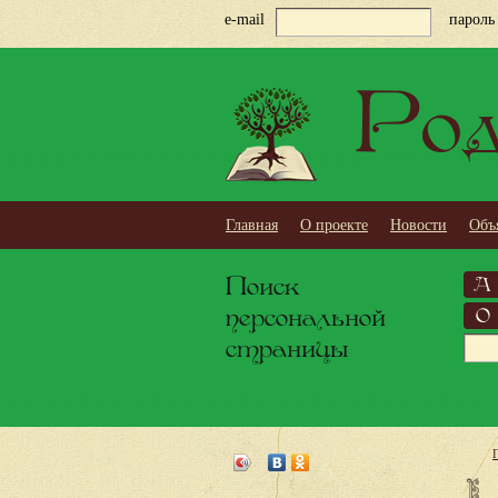
e-mail
пароль
Род
Главная
О проекте
Новости
Объ
Поиск
А
персональной
О
страницы