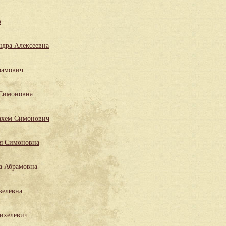
р
ндра Алексеевна
рамович
 Симоновна
ахем Симонович
ля Симоновна
а Абрамовна
велевна
ихелевич