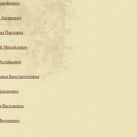
имофеевич
 Андреевич
на Павловна
ий Михайлович
Астафьевич
овья Константиновна
Кононовна
я Васильевна
 Федорович