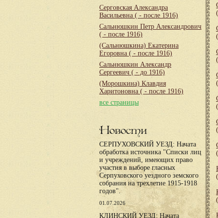
Серговская Александра
Васильевна
( - после 1916)
Сальнюшкин Петр Александрович
( - после 1916)
(Сальнюшкина) Екатерина
Егоровна
( - после 1916)
Сальнюшкин Александр
Сергеевич
( - до 1916)
(Морошкина) Клавдия
Харитоновна
( - после 1916)
все страницы
Новости
СЕРПУХОВСКИЙ УЕЗД: Начата
обработка источника "Списки лиц
и учреждений, имеющих право
участия в выборе гласных
Серпуховского уездного земского
собрания на трехлетие 1915-1918
годов".
01.07.2026
КЛИНСКИЙ УЕЗД: Начата