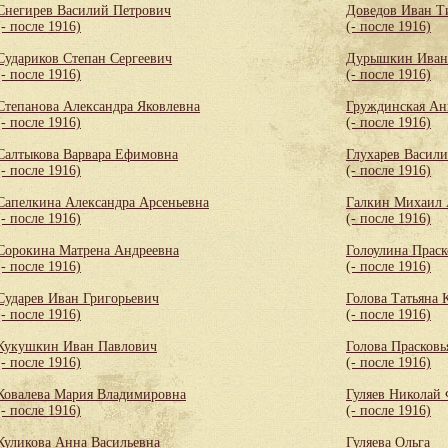
Снегирев Василий Петрович
Доведов Иван Т
(- после 1916)
(- после 1916)
Судариков Степан Сергеевич
Дурышкин Иван
(- после 1916)
(- после 1916)
Степанова Александра Яковлевна
Груждинская Ан
(- после 1916)
(- после 1916)
Салтыкова Варвара Ефимовна
Глухарев Васил
(- после 1916)
(- после 1916)
Сапелкина Александра Арсеньевна
Галкин Михаил 
(- после 1916)
(- после 1916)
Сорокина Матрена Андреевна
Голоулина Праск
(- после 1916)
(- после 1916)
Сударев Иван Григорьевич
Голова Татьяна 
(- после 1916)
(- после 1916)
Кукушкин Иван Павлович
Голова Прасковь
(- после 1916)
(- после 1916)
Ковалева Мария Владимировна
Гуляев Николай
(- после 1916)
(- после 1916)
Куликова Анна Васильевна
Гуляева Ольга