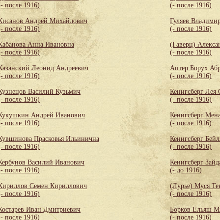
(- после 1916)
(- после 1916)
Кисанов Андрей Михайлович
Гуляев Владими
(- после 1916)
(- после 1916)
Кабанова Анна Ивановна
(Гаверц) Алекса
(- после 1916)
(- после 1916)
Казанский Леонид Андреевич
Аптер Борух Аб
(- после 1916)
(- после 1916)
Кузнецов Василий Кузьмич
Кенигсберг Лея
(- после 1916)
(- после 1916)
Кукушкин Андрей Иванович
Кенигсберг Мен
(- после 1916)
(- после 1916)
Кувшинова Прасковья Ильинична
Кенигсберг Бей
(- после 1916)
(- после 1916)
Кербунов Василий Иванович
Кенигсберг Зайд
(- после 1916)
(- до 1916)
Кириллов Семен Кириллович
(Лурье) Муся Те
(- после 1916)
(- после 1916)
Костарев Иван Дмитриевич
Борков Ельяш М
(- после 1916)
(- после 1916)