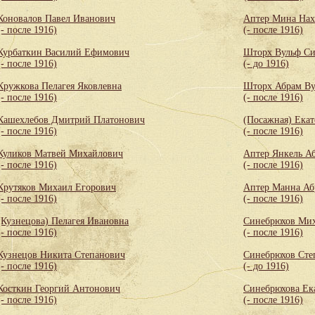
Коновалов Павел Иванович
Аптер Мина Нах
(- после 1916)
(- после 1916)
Курбаткин Василий Ефимович
Шторх Вульф С
(- после 1916)
(- до 1916)
Кружкова Пелагея Яковлевна
Шторх Абрам Ву
(- после 1916)
(- после 1916)
Кашехлебов Дмитрий Платонович
(Посажная) Екат
(- после 1916)
(- после 1916)
Куликов Матвей Михайлович
Аптер Янкель А
(- после 1916)
(- после 1916)
Крутяков Михаил Егорович
Аптер Манна Аб
(- после 1916)
(- после 1916)
(Кузнецова) Пелагея Ивановна
Синебрюхов Мих
(- после 1916)
(- после 1916)
Кузнецов Никита Степанович
Синебрюхов Сте
(- после 1916)
(- до 1916)
Косткин Георгий Антонович
Синебрюхова Ек
(- после 1916)
(- после 1916)