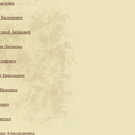
Павловна
 Василиевич
горий Акимович
ия Логинова
графович
й Николаевич
 Ивановна
лович
китич
има Александровна