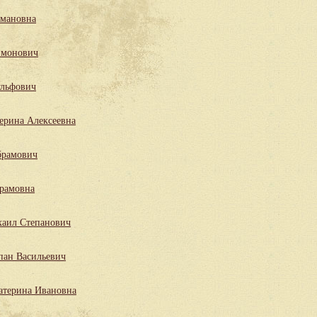
мановна
имонович
льфович
ерина Алексеевна
брамович
рамовна
аил Степанович
пан Васильевич
атерина Ивановна