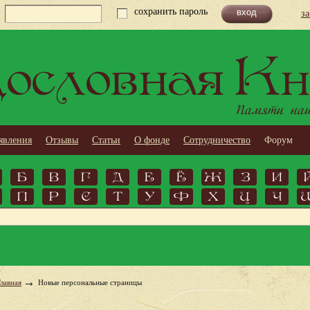
сохранить пароль
з
ословная Кн
Памяти наши
явления
Отзывы
Статьи
О фонде
Сотрудничество
Форум
Б
В
Г
Д
Е
Ё
Ж
З
И
П
Р
С
Т
У
Ф
Х
Ц
Ч
Главная
Новые персональные страницы