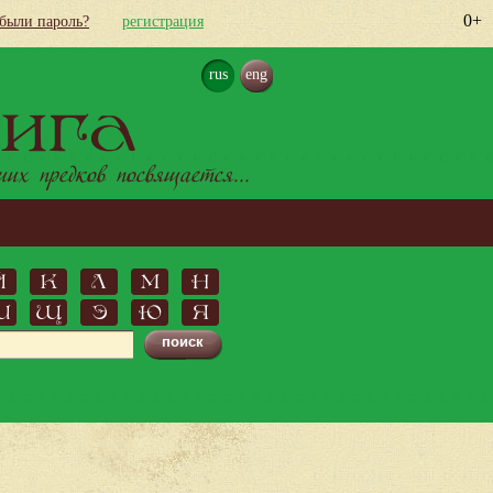
0+
абыли пароль?
регистрация
rus
eng
ига
х предков посвящается...
Й
К
Л
М
Н
Ш
Щ
Э
Ю
Я