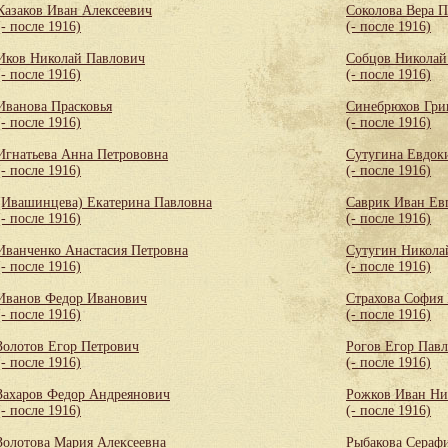
Казаков Иван Алексеевич
Соколова Вера 
(- после 1916)
(- после 1916)
Иков Николай Павлович
Собцов Николай
(- после 1916)
(- после 1916)
Иванова Прасковья
Синебрюхов Гри
(- после 1916)
(- после 1916)
Игнатьева Анна Петрововна
Сутугина Евдок
(- после 1916)
(- после 1916)
(Ивашинцева) Екатерина Павловна
Саврик Иван Ев
(- после 1916)
(- после 1916)
Иванченко Анастасия Петровна
Сутугин Никола
(- после 1916)
(- после 1916)
Иванов Федор Иванович
Страхова София
(- после 1916)
(- после 1916)
Золотов Егор Петрович
Рогов Егор Пав
(- после 1916)
(- после 1916)
Захаров Федор Андреянович
Рожков Иван Ни
(- после 1916)
(- после 1916)
Золотова Мария Алексеевна
Рыбакова Сераф