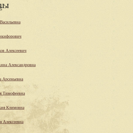
цы
 Васильевна
икифорович
ов Алексеевич
нна Александровна
а Арсеньевна
я Тимофеевна
кия Климовна
я Алексеевна