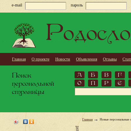
e-mail
пароль
Родосло
Главная
О проекте
Новости
Объявления
Отзывы
Стат
Поиск
А
Б
В
Г
персональной
О
П
Р
С
страницы
Главная
Новые персональные 