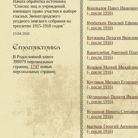
Начата обработка источника
"Списки лиц и учреждений,
Коновалов Павел Иванови
имеющих право участия в выборе
(- после 1916)
гласных Звенигородского
уездного земского собрания на
Курбаткин Василий Ефим
трехлетие 1915-1918 годов".
(- после 1916)
13.04.2026
Кружкова Пелагея Яковлев
(- после 1916)
Статистика
Кашехлебов Дмитрий Пла
В Родословной книге
(- после 1916)
399979 персональных
страниц,
1747
новых
Куликов Матвей Михайлов
персональных страниц
(- после 1916)
Крутяков Михаил Егорови
(- после 1916)
(Кузнецова) Пелагея Иван
(- после 1916)
Кузнецов Никита Степано
(- после 1916)
Косткин Георгий Антонов
(- после 1916)