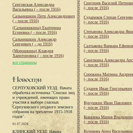
Снегирев Василий Петров
Серговская Александра
(- после 1916)
Васильевна
( - после 1916)
Сальнюшкин Петр Александрович
Судариков Степан Сергеев
( - после 1916)
(- после 1916)
(Сальнюшкина) Екатерина
Степанова Александра Яко
Егоровна
( - после 1916)
(- после 1916)
Сальнюшкин Александр
Сергеевич
( - до 1916)
Салтыкова Варвара Ефимо
(- после 1916)
(Морошкина) Клавдия
Харитоновна
( - после 1916)
Сапелкина Александра Арс
все страницы
(- после 1916)
Сорокина Матрена Андрее
Новости
(- после 1916)
СЕРПУХОВСКИЙ УЕЗД: Начата
Сударев Иван Григорьевич
обработка источника "Списки лиц
(- после 1916)
и учреждений, имеющих право
участия в выборе гласных
Кукушкин Иван Павлович
Серпуховского уездного земского
(- после 1916)
собрания на трехлетие 1915-1918
годов".
Ковалева Мария Владимир
(- после 1916)
01.07.2026
Куликова Анна Васильевна
КЛИНСКИЙ УЕЗД: Начата