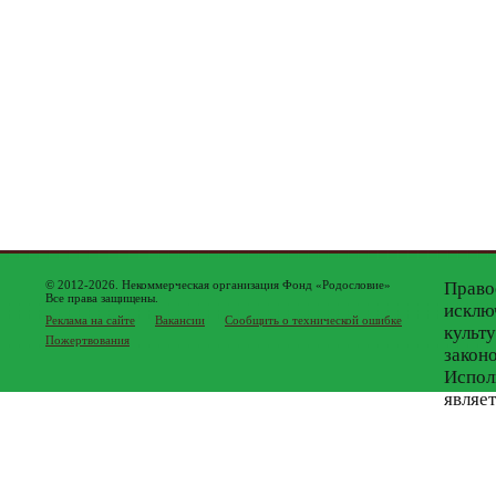
© 2012-2026. Некоммерческая организация Фонд «Родословие»
Право
Все права защищены.
исклю
Реклама на сайте
Вакансии
Сообщить о технической ошибке
культ
Пожертвования
закон
Испол
являе