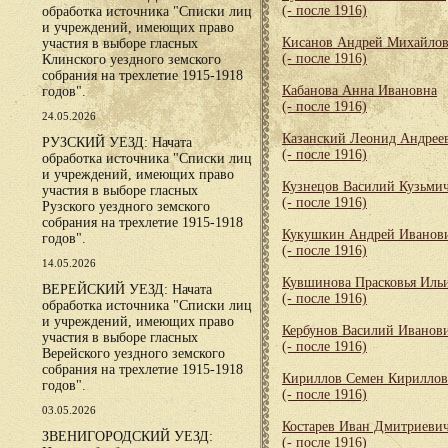
(- после 1916)
обработка источника "Списки лиц
и учреждений, имеющих право
Кисанов Андрей Михайло
участия в выборе гласных
(- после 1916)
Клинского уездного земского
собрания на трехлетие 1915-1918
Кабанова Анна Ивановна
годов".
(- после 1916)
24.05.2026
Казанский Леонид Андрее
РУЗСКИЙ УЕЗД: Начата
(- после 1916)
обработка источника "Списки лиц
и учреждений, имеющих право
Кузнецов Василий Кузьми
участия в выборе гласных
(- после 1916)
Рузского уездного земского
собрания на трехлетие 1915-1918
Кукушкин Андрей Иванов
годов".
(- после 1916)
14.05.2026
Кувшинова Прасковья Иль
ВЕРЕЙСКИЙ УЕЗД: Начата
(- после 1916)
обработка источника "Списки лиц
и учреждений, имеющих право
Кербунов Василий Иванов
участия в выборе гласных
(- после 1916)
Верейского уездного земского
собрания на трехлетие 1915-1918
Кириллов Семен Кирилло
годов".
(- после 1916)
03.05.2026
Костарев Иван Дмитриеви
ЗВЕНИГОРОДСКИЙ УЕЗД:
(- после 1916)