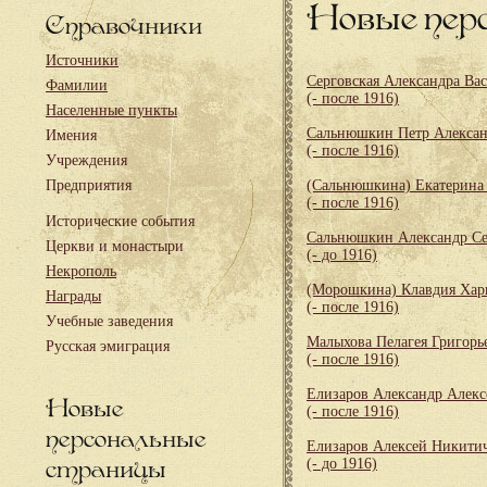
Новые пер
Справочники
Источники
Серговская Александра Ва
Фамилии
(- после 1916)
Населенные пункты
Сальнюшкин Петр Алекса
Имения
(- после 1916)
Учреждения
Предприятия
(Сальнюшкина) Екатерина
(- после 1916)
Исторические события
Сальнюшкин Александр Се
Церкви и монастыри
(- до 1916)
Некрополь
(Морошкина) Клавдия Хар
Награды
(- после 1916)
Учебные заведения
Малыхова Пелагея Григорь
Русская эмиграция
(- после 1916)
Елизаров Александр Алекс
Новые
(- после 1916)
персональные
Елизаров Алексей Никити
страницы
(- до 1916)