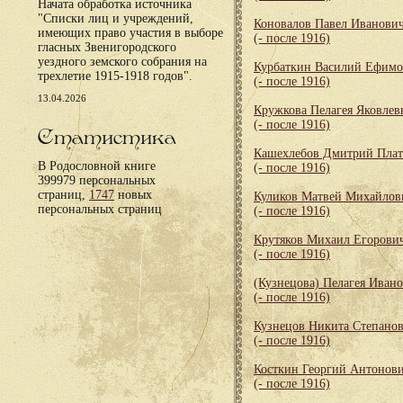
Начата обработка источника
"Списки лиц и учреждений,
Коновалов Павел Иванови
имеющих право участия в выборе
(- после 1916)
гласных Звенигородского
уездного земского собрания на
Курбаткин Василий Ефим
трехлетие 1915-1918 годов".
(- после 1916)
13.04.2026
Кружкова Пелагея Яковлев
(- после 1916)
Статистика
Кашехлебов Дмитрий Пла
В Родословной книге
(- после 1916)
399979 персональных
страниц,
1747
новых
Куликов Матвей Михайлов
персональных страниц
(- после 1916)
Крутяков Михаил Егорови
(- после 1916)
(Кузнецова) Пелагея Иван
(- после 1916)
Кузнецов Никита Степано
(- после 1916)
Косткин Георгий Антонов
(- после 1916)