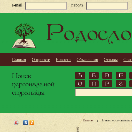
e-mail
пароль
Родосло
Главная
О проекте
Новости
Объявления
Отзывы
Стат
Поиск
А
Б
В
Г
персональной
О
П
Р
С
страницы
Главная
Новые персональные 