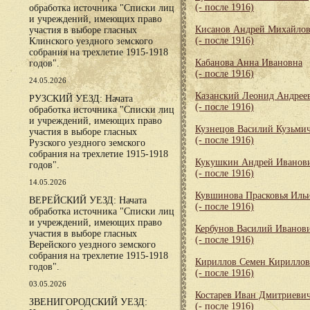
(- после 1916)
обработка источника "Списки лиц
и учреждений, имеющих право
Кисанов Андрей Михайло
участия в выборе гласных
(- после 1916)
Клинского уездного земского
собрания на трехлетие 1915-1918
Кабанова Анна Ивановна
годов".
(- после 1916)
24.05.2026
Казанский Леонид Андрее
РУЗСКИЙ УЕЗД: Начата
(- после 1916)
обработка источника "Списки лиц
и учреждений, имеющих право
Кузнецов Василий Кузьми
участия в выборе гласных
(- после 1916)
Рузского уездного земского
собрания на трехлетие 1915-1918
Кукушкин Андрей Иванов
годов".
(- после 1916)
14.05.2026
Кувшинова Прасковья Иль
ВЕРЕЙСКИЙ УЕЗД: Начата
(- после 1916)
обработка источника "Списки лиц
и учреждений, имеющих право
Кербунов Василий Иванов
участия в выборе гласных
(- после 1916)
Верейского уездного земского
собрания на трехлетие 1915-1918
Кириллов Семен Кирилло
годов".
(- после 1916)
03.05.2026
Костарев Иван Дмитриеви
ЗВЕНИГОРОДСКИЙ УЕЗД:
(- после 1916)