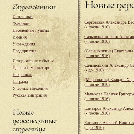
Новые пер
Справочники
Источники
Серговская Александра Ва
Фамилии
(- после 1916)
Населенные пункты
Сальнюшкин Петр Алекса
Имения
(- после 1916)
Учреждения
Предприятия
(Сальнюшкина) Екатерина
(- после 1916)
Исторические события
Сальнюшкин Александр Се
Церкви и монастыри
(- до 1916)
Некрополь
(Морошкина) Клавдия Хар
Награды
(- после 1916)
Учебные заведения
Малыхова Пелагея Григорь
Русская эмиграция
(- после 1916)
Елизаров Александр Алекс
Новые
(- после 1916)
персональные
Елизаров Алексей Никити
страницы
(- до 1916)