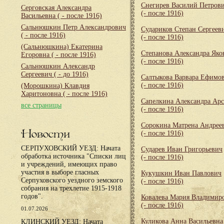
Снегирев Василий Петров
Серговская Александра
(- после 1916)
Васильевна
( - после 1916)
Сальнюшкин Петр Александрович
Судариков Степан Сергеев
( - после 1916)
(- после 1916)
(Сальнюшкина) Екатерина
Степанова Александра Яко
Егоровна
( - после 1916)
(- после 1916)
Сальнюшкин Александр
Сергеевич
( - до 1916)
Салтыкова Варвара Ефимо
(- после 1916)
(Морошкина) Клавдия
Харитоновна
( - после 1916)
Сапелкина Александра Арс
все страницы
(- после 1916)
Сорокина Матрена Андрее
Новости
(- после 1916)
СЕРПУХОВСКИЙ УЕЗД: Начата
Сударев Иван Григорьевич
обработка источника "Списки лиц
(- после 1916)
и учреждений, имеющих право
участия в выборе гласных
Кукушкин Иван Павлович
Серпуховского уездного земского
(- после 1916)
собрания на трехлетие 1915-1918
годов".
Ковалева Мария Владимир
(- после 1916)
01.07.2026
Куликова Анна Васильевна
КЛИНСКИЙ УЕЗД: Начата