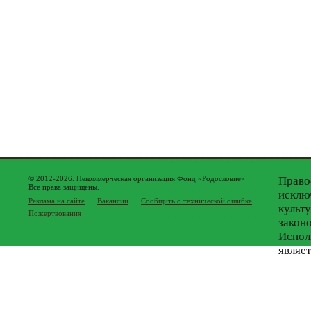
© 2012-2026. Некоммерческая организация Фонд «Родословие»
Право
Все права защищены.
исклю
Реклама на сайте
Вакансии
Сообщить о технической ошибке
культ
Пожертвования
закон
Испол
являе