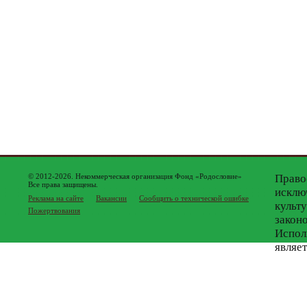
© 2012-2026. Некоммерческая организация Фонд «Родословие»
Право
Все права защищены.
исклю
Реклама на сайте
Вакансии
Сообщить о технической ошибке
культ
Пожертвования
закон
Испол
являе