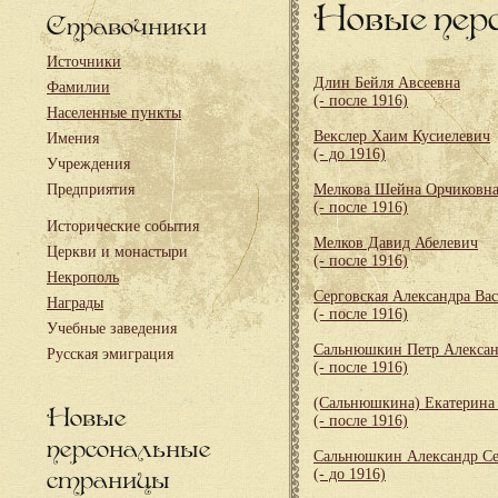
Новые пер
Справочники
Источники
Длин Бейля Авсеевна
Фамилии
(- после 1916)
Населенные пункты
Векслер Хаим Кусиелевич
Имения
(- до 1916)
Учреждения
Предприятия
Мелкова Шейна Орчиковн
(- после 1916)
Исторические события
Мелков Давид Абелевич
Церкви и монастыри
(- после 1916)
Некрополь
Серговская Александра Ва
Награды
(- после 1916)
Учебные заведения
Сальнюшкин Петр Алекса
Русская эмиграция
(- после 1916)
(Сальнюшкина) Екатерина
Новые
(- после 1916)
персональные
Сальнюшкин Александр Се
страницы
(- до 1916)