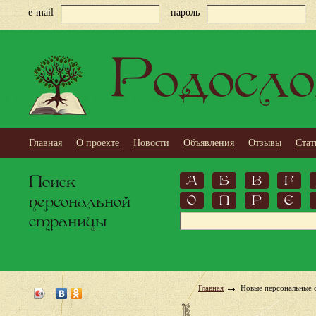
e-mail
пароль
Родосло
Главная
О проекте
Новости
Объявления
Отзывы
Стат
Поиск
А
Б
В
Г
персональной
О
П
Р
С
страницы
Главная
Новые персональные 