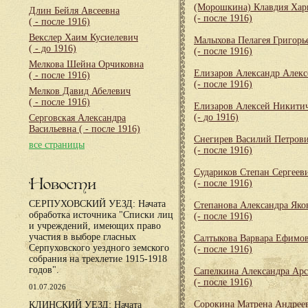
(Морошкина) Клавдия Хар
Длин Бейля Авсеевна
(- после 1916)
( - после 1916)
Векслер Хаим Кусиелевич
Малыхова Пелагея Григорь
( - до 1916)
(- после 1916)
Мелкова Шейна Орчиковна
Елизаров Александр Алекс
( - после 1916)
(- после 1916)
Мелков Давид Абелевич
( - после 1916)
Елизаров Алексей Никити
(- до 1916)
Серговская Александра
Васильевна
( - после 1916)
Снегирев Василий Петров
все страницы
(- после 1916)
Судариков Степан Сергеев
Новости
(- после 1916)
СЕРПУХОВСКИЙ УЕЗД: Начата
Степанова Александра Яко
обработка источника "Списки лиц
(- после 1916)
и учреждений, имеющих право
участия в выборе гласных
Салтыкова Варвара Ефимо
Серпуховского уездного земского
(- после 1916)
собрания на трехлетие 1915-1918
годов".
Сапелкина Александра Арс
(- после 1916)
01.07.2026
Сорокина Матрена Андрее
КЛИНСКИЙ УЕЗД: Начата