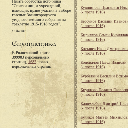
Начата обработка источника
"Списки лиц и учреждений,
Кувшинова Прасковья Иль
имеющих право участия в выборе
(- после 1916)
гласных Звенигородского
уездного земского собрания на
Кербунов Василий Иванов
трехлетие 1915-1918 годов".
(- после 1916)
13.04.2026
Кириллов Семен Кирилло
(- после 1916)
Статистика
Костарев Иван Дмитриеви
В Родословной книге
(- после 1916)
399983 персональных
страниц,
1682
новых
Коновалов Павел Иванови
персональных страниц
(- после 1916)
Курбаткин Василий Ефим
(- после 1916)
Кружкова Пелагея Яковлев
(- после 1916)
Кашехлебов Дмитрий Пла
(- после 1916)
Куликов Матвей Михайлов
(- после 1916)