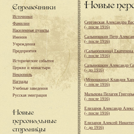
Новые пер
Справочники
Источники
Серговская Александра Ва
Фамилии
(- после 1916)
Населенные пункты
Сальнюшкин Петр Алекса
Имения
(- после 1916)
Учреждения
Предприятия
(Сальнюшкина) Екатерина
(- после 1916)
Исторические события
Сальнюшкин Александр Се
Церкви и монастыри
(- до 1916)
Некрополь
(Морошкина) Клавдия Хар
Награды
(- после 1916)
Учебные заведения
Малыхова Пелагея Григорь
Русская эмиграция
(- после 1916)
Елизаров Александр Алекс
Новые
(- после 1916)
персональные
Елизаров Алексей Никити
страницы
(- до 1916)