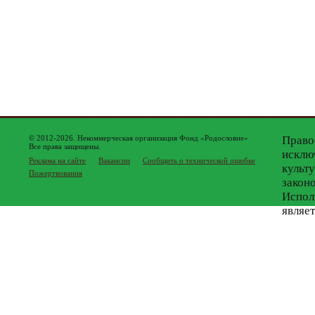
© 2012-2026. Некоммерческая организация Фонд «Родословие»
Право
Все права защищены.
исклю
Реклама на сайте
Вакансии
Сообщить о технической ошибке
культ
Пожертвования
закон
Испол
являе