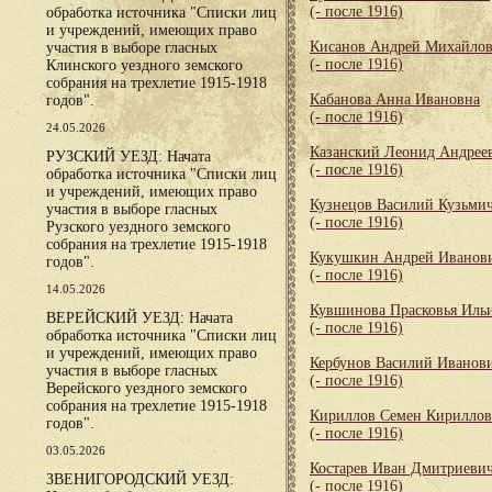
(- после 1916)
обработка источника "Списки лиц
и учреждений, имеющих право
Кисанов Андрей Михайло
участия в выборе гласных
(- после 1916)
Клинского уездного земского
собрания на трехлетие 1915-1918
Кабанова Анна Ивановна
годов".
(- после 1916)
24.05.2026
Казанский Леонид Андрее
РУЗСКИЙ УЕЗД: Начата
(- после 1916)
обработка источника "Списки лиц
и учреждений, имеющих право
Кузнецов Василий Кузьми
участия в выборе гласных
(- после 1916)
Рузского уездного земского
собрания на трехлетие 1915-1918
Кукушкин Андрей Иванов
годов".
(- после 1916)
14.05.2026
Кувшинова Прасковья Иль
ВЕРЕЙСКИЙ УЕЗД: Начата
(- после 1916)
обработка источника "Списки лиц
и учреждений, имеющих право
Кербунов Василий Иванов
участия в выборе гласных
(- после 1916)
Верейского уездного земского
собрания на трехлетие 1915-1918
Кириллов Семен Кирилло
годов".
(- после 1916)
03.05.2026
Костарев Иван Дмитриеви
ЗВЕНИГОРОДСКИЙ УЕЗД:
(- после 1916)