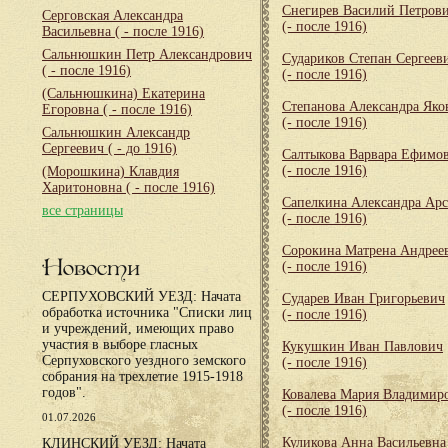
Снегирев Василий Петров
Серговская Александра
(- после 1916)
Васильевна
( - после 1916)
Сальнюшкин Петр Александрович
Судариков Степан Сергеев
( - после 1916)
(- после 1916)
(Сальнюшкина) Екатерина
Степанова Александра Яко
Егоровна
( - после 1916)
(- после 1916)
Сальнюшкин Александр
Сергеевич
( - до 1916)
Салтыкова Варвара Ефимо
(- после 1916)
(Морошкина) Клавдия
Харитоновна
( - после 1916)
Сапелкина Александра Арс
все страницы
(- после 1916)
Сорокина Матрена Андрее
Новости
(- после 1916)
СЕРПУХОВСКИЙ УЕЗД: Начата
Сударев Иван Григорьевич
обработка источника "Списки лиц
(- после 1916)
и учреждений, имеющих право
участия в выборе гласных
Кукушкин Иван Павлович
Серпуховского уездного земского
(- после 1916)
собрания на трехлетие 1915-1918
годов".
Ковалева Мария Владимир
(- после 1916)
01.07.2026
Куликова Анна Васильевна
КЛИНСКИЙ УЕЗД: Начата