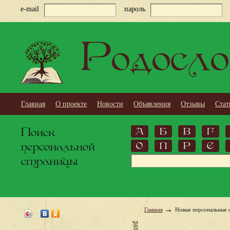
e-mail
пароль
Родосло
Главная
О проекте
Новости
Объявления
Отзывы
Стат
Поиск
А
Б
В
Г
персональной
О
П
Р
С
страницы
Главная
Новые персональные 