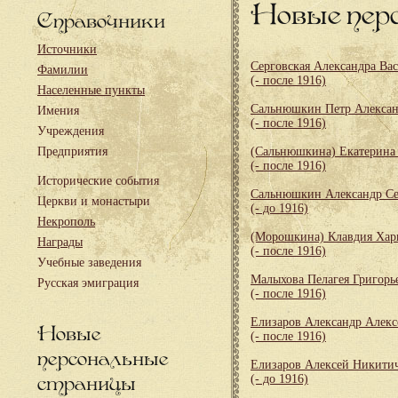
Новые пер
Справочники
Источники
Серговская Александра Ва
Фамилии
(- после 1916)
Населенные пункты
Сальнюшкин Петр Алекса
Имения
(- после 1916)
Учреждения
Предприятия
(Сальнюшкина) Екатерина
(- после 1916)
Исторические события
Сальнюшкин Александр Се
Церкви и монастыри
(- до 1916)
Некрополь
(Морошкина) Клавдия Хар
Награды
(- после 1916)
Учебные заведения
Малыхова Пелагея Григорь
Русская эмиграция
(- после 1916)
Елизаров Александр Алекс
Новые
(- после 1916)
персональные
Елизаров Алексей Никити
страницы
(- до 1916)