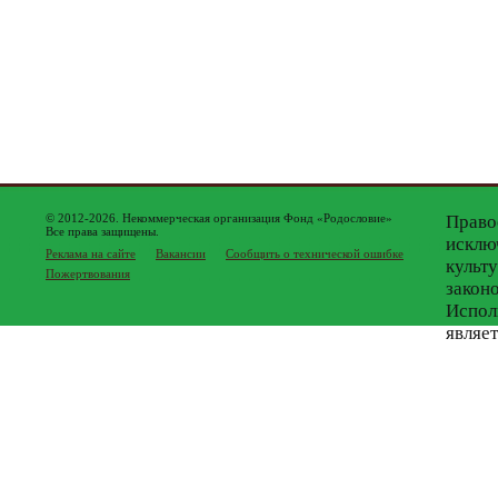
© 2012-2026. Некоммерческая организация Фонд «Родословие»
Право
Все права защищены.
исклю
Реклама на сайте
Вакансии
Сообщить о технической ошибке
культ
Пожертвования
закон
Испол
являе