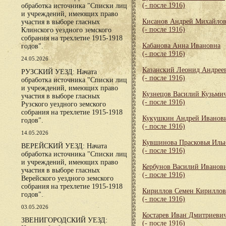
(- после 1916)
обработка источника "Списки лиц
и учреждений, имеющих право
Кисанов Андрей Михайло
участия в выборе гласных
(- после 1916)
Клинского уездного земского
собрания на трехлетие 1915-1918
Кабанова Анна Ивановна
годов".
(- после 1916)
24.05.2026
Казанский Леонид Андрее
РУЗСКИЙ УЕЗД: Начата
(- после 1916)
обработка источника "Списки лиц
и учреждений, имеющих право
Кузнецов Василий Кузьми
участия в выборе гласных
(- после 1916)
Рузского уездного земского
собрания на трехлетие 1915-1918
Кукушкин Андрей Иванов
годов".
(- после 1916)
14.05.2026
Кувшинова Прасковья Иль
ВЕРЕЙСКИЙ УЕЗД: Начата
(- после 1916)
обработка источника "Списки лиц
и учреждений, имеющих право
Кербунов Василий Иванов
участия в выборе гласных
(- после 1916)
Верейского уездного земского
собрания на трехлетие 1915-1918
Кириллов Семен Кирилло
годов".
(- после 1916)
03.05.2026
Костарев Иван Дмитриеви
ЗВЕНИГОРОДСКИЙ УЕЗД:
(- после 1916)