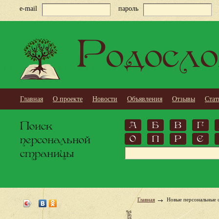
e-mail
пароль
Родосло
Главная
О проекте
Новости
Объявления
Отзывы
Стат
Поиск
А
Б
В
Г
персональной
О
П
Р
С
страницы
Главная
Новые персональные 