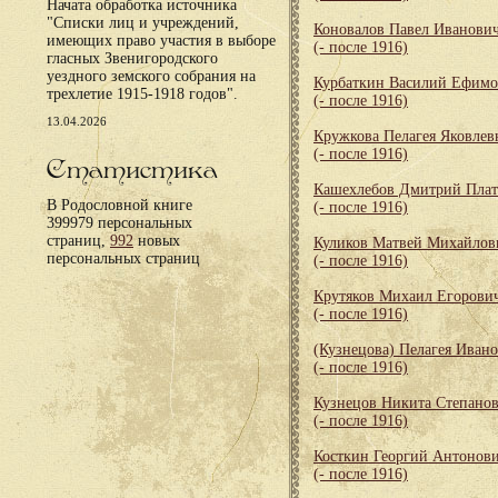
Начата обработка источника
"Списки лиц и учреждений,
Коновалов Павел Иванови
имеющих право участия в выборе
(- после 1916)
гласных Звенигородского
уездного земского собрания на
Курбаткин Василий Ефим
трехлетие 1915-1918 годов".
(- после 1916)
13.04.2026
Кружкова Пелагея Яковлев
(- после 1916)
Статистика
Кашехлебов Дмитрий Пла
В Родословной книге
(- после 1916)
399979 персональных
страниц,
992
новых
Куликов Матвей Михайлов
персональных страниц
(- после 1916)
Крутяков Михаил Егорови
(- после 1916)
(Кузнецова) Пелагея Иван
(- после 1916)
Кузнецов Никита Степано
(- после 1916)
Косткин Георгий Антонов
(- после 1916)