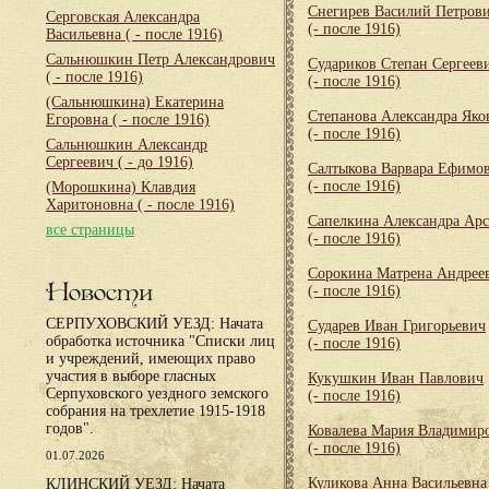
Снегирев Василий Петров
Серговская Александра
(- после 1916)
Васильевна
( - после 1916)
Сальнюшкин Петр Александрович
Судариков Степан Сергеев
( - после 1916)
(- после 1916)
(Сальнюшкина) Екатерина
Степанова Александра Яко
Егоровна
( - после 1916)
(- после 1916)
Сальнюшкин Александр
Сергеевич
( - до 1916)
Салтыкова Варвара Ефимо
(- после 1916)
(Морошкина) Клавдия
Харитоновна
( - после 1916)
Сапелкина Александра Арс
все страницы
(- после 1916)
Сорокина Матрена Андрее
Новости
(- после 1916)
СЕРПУХОВСКИЙ УЕЗД: Начата
Сударев Иван Григорьевич
обработка источника "Списки лиц
(- после 1916)
и учреждений, имеющих право
участия в выборе гласных
Кукушкин Иван Павлович
Серпуховского уездного земского
(- после 1916)
собрания на трехлетие 1915-1918
годов".
Ковалева Мария Владимир
(- после 1916)
01.07.2026
Куликова Анна Васильевна
КЛИНСКИЙ УЕЗД: Начата