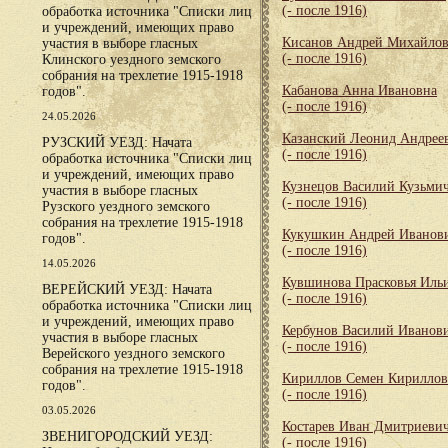
(- после 1916)
обработка источника "Списки лиц
и учреждений, имеющих право
Кисанов Андрей Михайло
участия в выборе гласных
(- после 1916)
Клинского уездного земского
собрания на трехлетие 1915-1918
Кабанова Анна Ивановна
годов".
(- после 1916)
24.05.2026
Казанский Леонид Андрее
РУЗСКИЙ УЕЗД: Начата
(- после 1916)
обработка источника "Списки лиц
и учреждений, имеющих право
Кузнецов Василий Кузьми
участия в выборе гласных
(- после 1916)
Рузского уездного земского
собрания на трехлетие 1915-1918
Кукушкин Андрей Иванов
годов".
(- после 1916)
14.05.2026
Кувшинова Прасковья Иль
ВЕРЕЙСКИЙ УЕЗД: Начата
(- после 1916)
обработка источника "Списки лиц
и учреждений, имеющих право
Кербунов Василий Иванов
участия в выборе гласных
(- после 1916)
Верейского уездного земского
собрания на трехлетие 1915-1918
Кириллов Семен Кирилло
годов".
(- после 1916)
03.05.2026
Костарев Иван Дмитриеви
ЗВЕНИГОРОДСКИЙ УЕЗД:
(- после 1916)