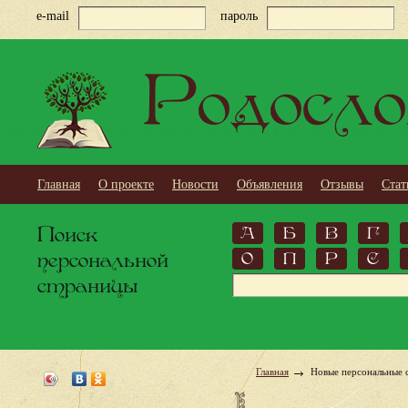
e-mail
пароль
Родосло
Главная
О проекте
Новости
Объявления
Отзывы
Стат
Поиск
А
Б
В
Г
персональной
О
П
Р
С
страницы
Главная
Новые персональные 