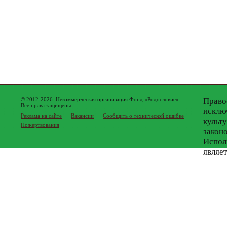
© 2012-2026. Некоммерческая организация Фонд «Родословие»
Право
Все права защищены.
исклю
Реклама на сайте
Вакансии
Сообщить о технической ошибке
культ
Пожертвования
закон
Испол
являе