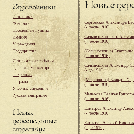
Новые пер
Справочники
Источники
Серговская Александра Ва
Фамилии
(- после 1916)
Населенные пункты
Сальнюшкин Петр Алекса
Имения
(- после 1916)
Учреждения
Предприятия
(Сальнюшкина) Екатерина
(- после 1916)
Исторические события
Сальнюшкин Александр Се
Церкви и монастыри
(- до 1916)
Некрополь
(Морошкина) Клавдия Хар
Награды
(- после 1916)
Учебные заведения
Малыхова Пелагея Григорь
Русская эмиграция
(- после 1916)
Елизаров Александр Алекс
Новые
(- после 1916)
персональные
Елизаров Алексей Никити
страницы
(- до 1916)