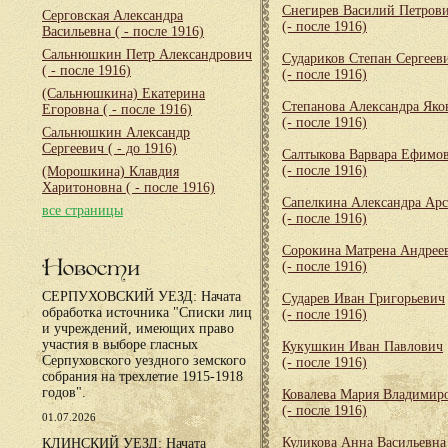
Снегирев Василий Петров
Серговская Александра
(- после 1916)
Васильевна
( - после 1916)
Сальнюшкин Петр Александрович
Судариков Степан Сергеев
( - после 1916)
(- после 1916)
(Сальнюшкина) Екатерина
Степанова Александра Яко
Егоровна
( - после 1916)
(- после 1916)
Сальнюшкин Александр
Сергеевич
( - до 1916)
Салтыкова Варвара Ефимо
(- после 1916)
(Морошкина) Клавдия
Харитоновна
( - после 1916)
Сапелкина Александра Арс
все страницы
(- после 1916)
Сорокина Матрена Андрее
Новости
(- после 1916)
СЕРПУХОВСКИЙ УЕЗД: Начата
Сударев Иван Григорьевич
обработка источника "Списки лиц
(- после 1916)
и учреждений, имеющих право
участия в выборе гласных
Кукушкин Иван Павлович
Серпуховского уездного земского
(- после 1916)
собрания на трехлетие 1915-1918
годов".
Ковалева Мария Владимир
(- после 1916)
01.07.2026
Куликова Анна Васильевна
КЛИНСКИЙ УЕЗД: Начата