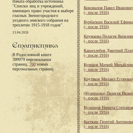
Начата обработка источника
"Списки лиц и учреждений,
Коновалов Павел Иванови
имеющих право участия в выборе
(- после 1916)
гласных Звенигородского
уездного земского собрания на
Курбаткин Василий Ефим
трехлетие 1915-1918 годов".
(- после 1916)
13.04.2026
Кружкова Пелагея Яковлев
(- после 1916)
Статистика
Кашехлебов Дмитрий Пла
В Родословной книге
(- после 1916)
399979 персональных
страниц,
760
новых
Куликов Матвей Михайлов
персональных страниц
(- после 1916)
Крутяков Михаил Егорови
(- после 1916)
(Кузнецова) Пелагея Иван
(- после 1916)
Кузнецов Никита Степано
(- после 1916)
Косткин Георгий Антонов
(- после 1916)