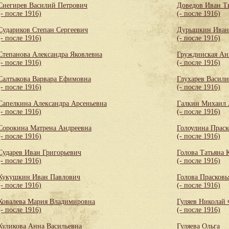
Снегирев Василий Петрович
Доведов Иван Т
(- после 1916)
(- после 1916)
Судариков Степан Сергеевич
Дурышкин Иван
(- после 1916)
(- после 1916)
Степанова Александра Яковлевна
Груждинская Ан
(- после 1916)
(- после 1916)
Салтыкова Варвара Ефимовна
Глухарев Васил
(- после 1916)
(- после 1916)
Сапелкина Александра Арсеньевна
Галкин Михаил 
(- после 1916)
(- после 1916)
Сорокина Матрена Андреевна
Голоулина Праск
(- после 1916)
(- после 1916)
Сударев Иван Григорьевич
Голова Татьяна 
(- после 1916)
(- после 1916)
Кукушкин Иван Павлович
Голова Прасковь
(- после 1916)
(- после 1916)
Ковалева Мария Владимировна
Гуляев Николай
(- после 1916)
(- после 1916)
Куликова Анна Васильевна
Гуляева Ольга