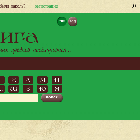
0+
абыли пароль?
регистрация
rus
eng
ига
х предков посвящается...
Й
К
Л
М
Н
Ш
Щ
Э
Ю
Я