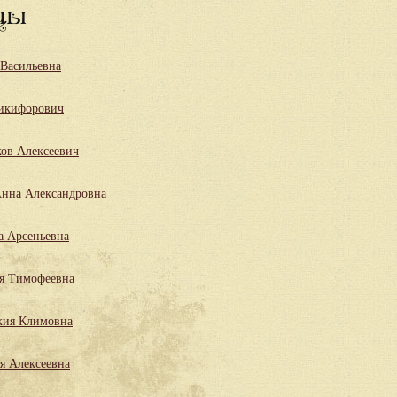
цы
 Васильевна
икифорович
ов Алексеевич
нна Александровна
а Арсеньевна
я Тимофеевна
кия Климовна
я Алексеевна