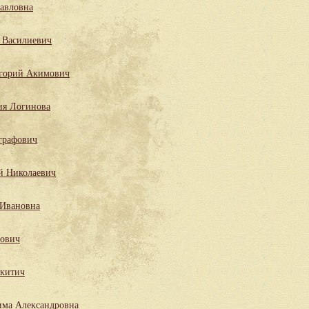
Павловна
 Василиевич
горий Акимович
ия Логинова
графович
й Николаевич
 Ивановна
лович
китич
има Александровна