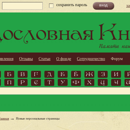
сохранить пароль
з
ословная Кн
Памяти наши
явления
Отзывы
Статьи
О фонде
Сотрудничество
Форум
Б
В
Г
Д
Е
Ё
Ж
З
И
П
Р
С
Т
У
Ф
Х
Ц
Ч
Главная
Новые персональные страницы