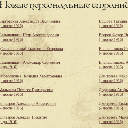
Новые персональные страни
Серговская Александра Васильевна
Ершова Татьяна
(- после 1916)
(- после 1916)
Сальнюшкин Петр Александрович
Егоров Федор Н
(- после 1916)
(- после 1916)
(Сальнюшкина) Екатерина Егоровна
Епанешников Як
(- после 1916)
(- после 1916)
Сальнюшкин Александр Сергеевич
Епанешникова А
(- до 1916)
(- после 1916)
(Морошкина) Клавдия Харитоновна
Дмитреева Фекл
(- после 1916)
(- после 1916)
Малыхова Пелагея Григорьевна
Додурина Агафь
(- после 1916)
(- после 1916)
Елизаров Александр Алексеевич
Дмитреева Евда
(- после 1916)
(- после 1916)
Елизаров Алексей Никитич
Дмитреева Мари
(- до 1916)
(- после 1916)