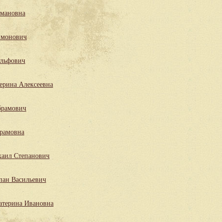
мановна
имонович
льфович
ерина Алексеевна
брамович
рамовна
аил Степанович
пан Васильевич
атерина Ивановна