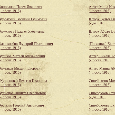
Коновалов Павел Иванович
Аптер Мина Нах
(- после 1916)
(- после 1916)
Курбаткин Василий Ефимович
Шторх Вульф С
(- после 1916)
(- до 1916)
Кружкова Пелагея Яковлевна
Шторх Абрам Ву
(- после 1916)
(- после 1916)
Кашехлебов Дмитрий Платонович
(Посажная) Екат
(- после 1916)
(- после 1916)
Куликов Матвей Михайлович
Аптер Янкель А
(- после 1916)
(- после 1916)
Крутяков Михаил Егорович
Аптер Манна Аб
(- после 1916)
(- после 1916)
(Кузнецова) Пелагея Ивановна
Синебрюхов Мих
(- после 1916)
(- после 1916)
Кузнецов Никита Степанович
Синебрюхов Сте
(- после 1916)
(- до 1916)
Косткин Георгий Антонович
Синебрюхова Ек
(- после 1916)
(- после 1916)