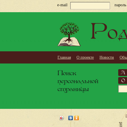
e-mail
пароль
Род
Главная
О проекте
Новости
Объ
Поиск
А
персональной
О
страницы