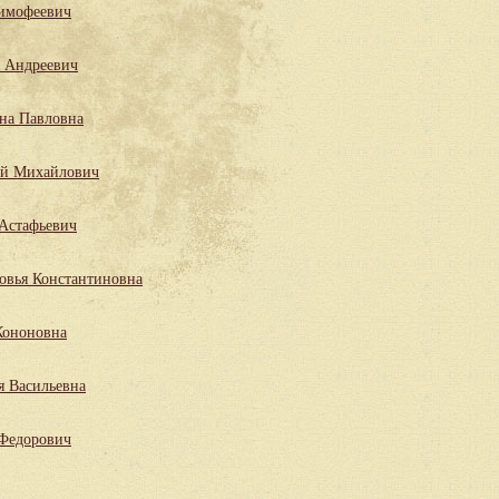
имофеевич
 Андреевич
на Павловна
ий Михайлович
Астафьевич
овья Константиновна
Кононовна
я Васильевна
 Федорович