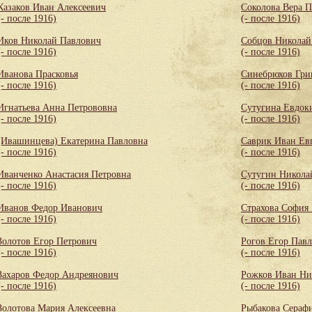
Казаков Иван Алексеевич
Соколова Вера 
(- после 1916)
(- после 1916)
Иков Николай Павлович
Собцов Николай
(- после 1916)
(- после 1916)
Иванова Прасковья
Синебрюхов Гри
(- после 1916)
(- после 1916)
Игнатьева Анна Петрововна
Сутугина Евдок
(- после 1916)
(- после 1916)
(Ивашинцева) Екатерина Павловна
Саврик Иван Ев
(- после 1916)
(- после 1916)
Иванченко Анастасия Петровна
Сутугин Никола
(- после 1916)
(- после 1916)
Иванов Федор Иванович
Страхова София
(- после 1916)
(- после 1916)
Золотов Егор Петрович
Рогов Егор Пав
(- после 1916)
(- после 1916)
Захаров Федор Андреянович
Рожков Иван Ни
(- после 1916)
(- после 1916)
Золотова Мария Алексеевна
Рыбакова Сераф