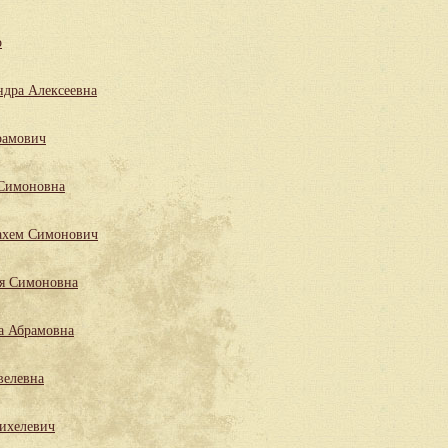
р
ндра Алексеевна
рамович
 Симоновна
ахем Симонович
ля Симоновна
а Абрамовна
велевна
ихелевич