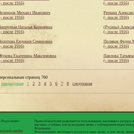
(- после 1916)
(- после 1916)
Зеленцов Михаил Иванович
Репкин Алексан
(- после 1916)
(- после 1916)
Запрудная Наталья Корнеевна
(Русина) Алекса
(- после 1916)
(- после 1916)
Золотова Евдокия Семеновна
Поляков Федор 
(- после 1916)
(- после 1916)
Жукова Екатерина Максимовна
Павлова Татьяна
(- после 1916)
(- после 1916)
персональных страниц 760
предыдущая
1
2
3
4
5
6
7
8
следующая
 «Родословие»
Правообладателем разрешается использование настоящего ресурса 
научных, учебных или культурных целях с соблюдением норм между
Федерации.
ической ошибке
Использование настоящего ресурса в иных целях, в том числе, комм