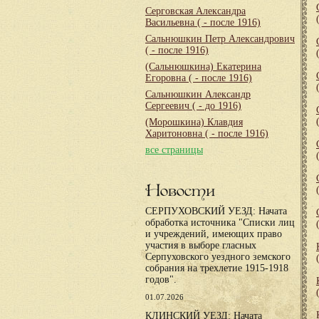
Серговская Александра
Васильевна
( - после 1916)
Сальнюшкин Петр Александрович
( - после 1916)
(Сальнюшкина) Екатерина
Егоровна
( - после 1916)
Сальнюшкин Александр
Сергеевич
( - до 1916)
(Морошкина) Клавдия
Харитоновна
( - после 1916)
все страницы
Новости
СЕРПУХОВСКИЙ УЕЗД: Начата
обработка источника "Списки лиц
и учреждений, имеющих право
участия в выборе гласных
Серпуховского уездного земского
собрания на трехлетие 1915-1918
годов".
01.07.2026
КЛИНСКИЙ УЕЗД: Начата