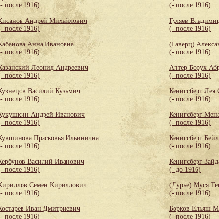
(- после 1916)
(- после 1916)
Кисанов Андрей Михайлович
Гуляев Владими
(- после 1916)
(- после 1916)
Кабанова Анна Ивановна
(Гаверц) Алекса
(- после 1916)
(- после 1916)
Казанский Леонид Андреевич
Аптер Борух Аб
(- после 1916)
(- после 1916)
Кузнецов Василий Кузьмич
Кенигсберг Лея
(- после 1916)
(- после 1916)
Кукушкин Андрей Иванович
Кенигсберг Мен
(- после 1916)
(- после 1916)
Кувшинова Прасковья Ильинична
Кенигсберг Бей
(- после 1916)
(- после 1916)
Кербунов Василий Иванович
Кенигсберг Зайд
(- после 1916)
(- до 1916)
Кириллов Семен Кириллович
(Лурье) Муся Те
(- после 1916)
(- после 1916)
Костарев Иван Дмитриевич
Борков Ельяш М
(- после 1916)
(- после 1916)