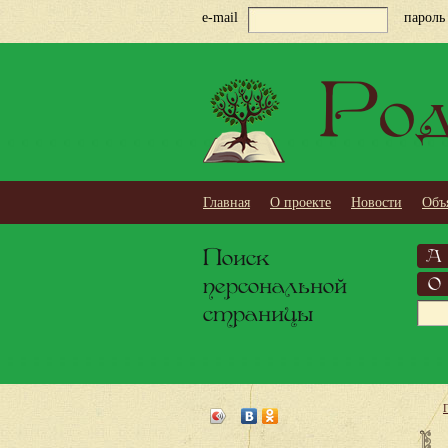
e-mail
пароль
Род
Главная
О проекте
Новости
Объ
Поиск
А
персональной
О
страницы