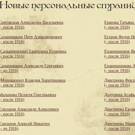
Новые персональные страни
Серговская Александра Васильевна
Ершова Татьяна
(- после 1916)
(- после 1916)
Сальнюшкин Петр Александрович
Егоров Федор Н
(- после 1916)
(- после 1916)
(Сальнюшкина) Екатерина Егоровна
Епанешников Як
(- после 1916)
(- после 1916)
Сальнюшкин Александр Сергеевич
Епанешникова А
(- до 1916)
(- после 1916)
(Морошкина) Клавдия Харитоновна
Дмитреева Фекл
(- после 1916)
(- после 1916)
Малыхова Пелагея Григорьевна
Додурина Агафь
(- после 1916)
(- после 1916)
Елизаров Александр Алексеевич
Дмитреева Евда
(- после 1916)
(- после 1916)
Елизаров Алексей Никитич
Дмитреева Мари
(- до 1916)
(- после 1916)