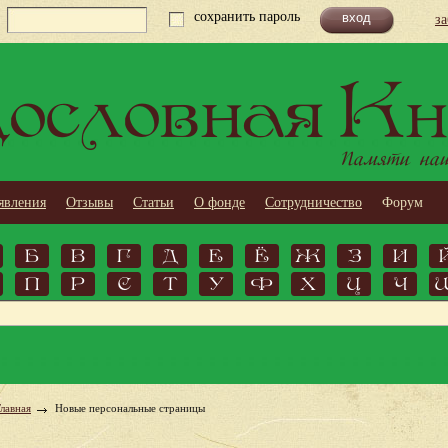
сохранить пароль
з
ословная Кн
Памяти наши
явления
Отзывы
Статьи
О фонде
Сотрудничество
Форум
Б
В
Г
Д
Е
Ё
Ж
З
И
П
Р
С
Т
У
Ф
Х
Ц
Ч
Главная
Новые персональные страницы