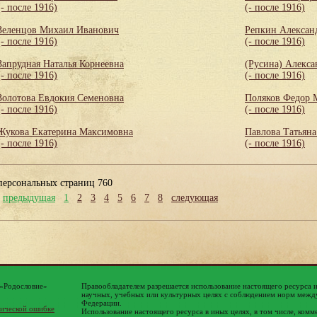
(- после 1916)
(- после 1916)
Зеленцов Михаил Иванович
Репкин Алексан
(- после 1916)
(- после 1916)
Запрудная Наталья Корнеевна
(Русина) Алекса
(- после 1916)
(- после 1916)
Золотова Евдокия Семеновна
Поляков Федор 
(- после 1916)
(- после 1916)
Жукова Екатерина Максимовна
Павлова Татьяна
(- после 1916)
(- после 1916)
персональных страниц 760
предыдущая
1
2
3
4
5
6
7
8
следующая
 «Родословие»
Правообладателем разрешается использование настоящего ресурса 
научных, учебных или культурных целях с соблюдением норм между
Федерации.
ической ошибке
Использование настоящего ресурса в иных целях, в том числе, комм