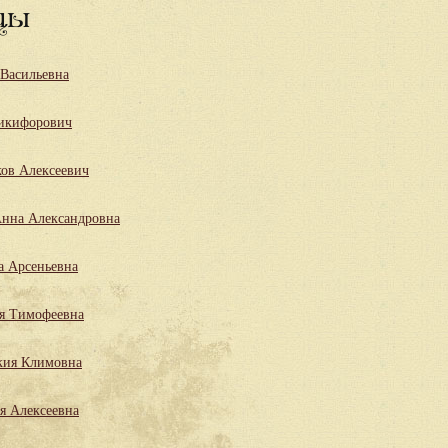
цы
 Васильевна
икифорович
ов Алексеевич
нна Александровна
а Арсеньевна
я Тимофеевна
кия Климовна
я Алексеевна