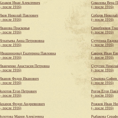
Казаков Иван Алексеевич
Соколова Вера 
(- после 1916)
(- после 1916)
Иков Николай Павлович
Собцов Николай
(- после 1916)
(- после 1916)
Иванова Прасковья
Синебрюхов Гри
(- после 1916)
(- после 1916)
Игнатьева Анна Петрововна
Сутугина Евдок
(- после 1916)
(- после 1916)
(Ивашинцева) Екатерина Павловна
Саврик Иван Ев
(- после 1916)
(- после 1916)
Иванченко Анастасия Петровна
Сутугин Никола
(- после 1916)
(- после 1916)
Иванов Федор Иванович
Страхова София
(- после 1916)
(- после 1916)
Золотов Егор Петрович
Рогов Егор Пав
(- после 1916)
(- после 1916)
Захаров Федор Андреянович
Рожков Иван Ни
(- после 1916)
(- после 1916)
Золотова Мария Алексеевна
Рыбакова Сераф