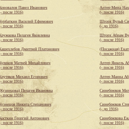
Коновалов Павел Иванович
Аптер Мина Нах
(- после 1916)
(- после 1916)
Курбаткин Василий Ефимович
Шторх Вульф С
(- после 1916)
(- до 1916)
Кружкова Пелагея Яковлевна
Шторх Абрам Ву
(- после 1916)
(- после 1916)
Кашехлебов Дмитрий Платонович
(Посажная) Екат
(- после 1916)
(- после 1916)
Куликов Матвей Михайлович
Аптер Янкель А
(- после 1916)
(- после 1916)
Крутяков Михаил Егорович
Аптер Манна Аб
(- после 1916)
(- после 1916)
(Кузнецова) Пелагея Ивановна
Синебрюхов Мих
(- после 1916)
(- после 1916)
Кузнецов Никита Степанович
Синебрюхов Сте
(- после 1916)
(- до 1916)
Косткин Георгий Антонович
Синебрюхова Ек
(- после 1916)
(- после 1916)