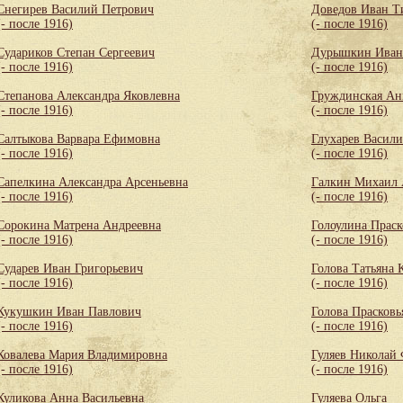
Снегирев Василий Петрович
Доведов Иван Т
(- после 1916)
(- после 1916)
Судариков Степан Сергеевич
Дурышкин Иван
(- после 1916)
(- после 1916)
Степанова Александра Яковлевна
Груждинская Ан
(- после 1916)
(- после 1916)
Салтыкова Варвара Ефимовна
Глухарев Васил
(- после 1916)
(- после 1916)
Сапелкина Александра Арсеньевна
Галкин Михаил 
(- после 1916)
(- после 1916)
Сорокина Матрена Андреевна
Голоулина Праск
(- после 1916)
(- после 1916)
Сударев Иван Григорьевич
Голова Татьяна 
(- после 1916)
(- после 1916)
Кукушкин Иван Павлович
Голова Прасковь
(- после 1916)
(- после 1916)
Ковалева Мария Владимировна
Гуляев Николай
(- после 1916)
(- после 1916)
Куликова Анна Васильевна
Гуляева Ольга