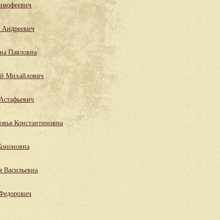
имофеевич
 Андреевич
на Павловна
ий Михайлович
Астафьевич
овья Константиновна
Кононовна
я Васильевна
 Федорович