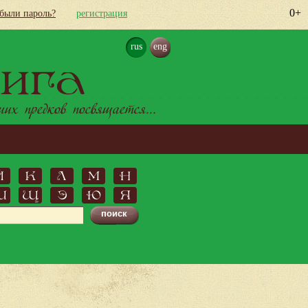
0+
абыли пароль?
регистрация
rus
eng
ига
х предков посвящается...
Й
К
Л
М
Н
Ш
Щ
Э
Ю
Я