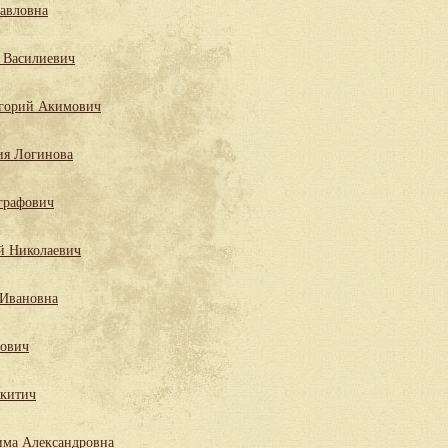
Павловна
 Василиевич
горий Акимович
ия Логинова
графович
й Николаевич
 Ивановна
лович
китич
има Александровна