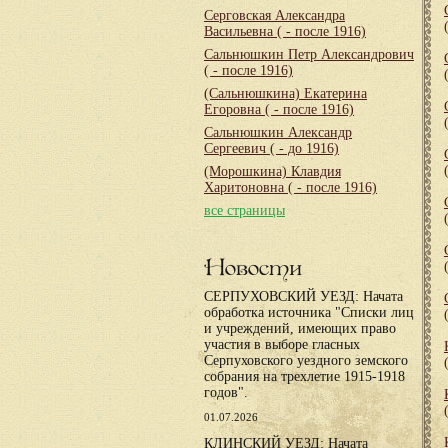
Серговская Александра
Васильевна
( - после 1916)
Сальнюшкин Петр Александрович
( - после 1916)
(Сальнюшкина) Екатерина
Егоровна
( - после 1916)
Сальнюшкин Александр
Сергеевич
( - до 1916)
(Морошкина) Клавдия
Харитоновна
( - после 1916)
все страницы
Новости
СЕРПУХОВСКИЙ УЕЗД: Начата
обработка источника "Списки лиц
и учреждений, имеющих право
участия в выборе гласных
Серпуховского уездного земского
собрания на трехлетие 1915-1918
годов".
01.07.2026
КЛИНСКИЙ УЕЗД: Начата