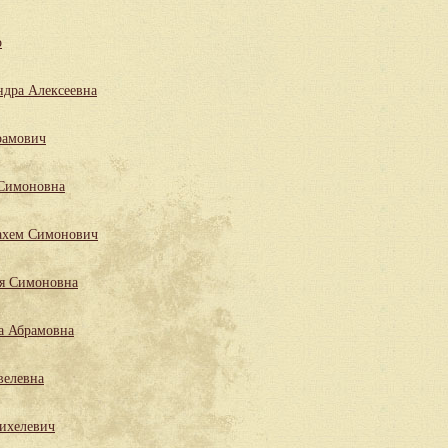
р
ндра Алексеевна
рамович
 Симоновна
ахем Симонович
ля Симоновна
а Абрамовна
велевна
ихелевич