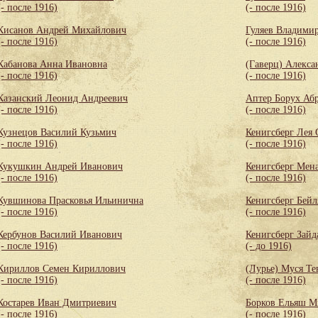
(- после 1916)
(- после 1916)
Кисанов Андрей Михайлович
Гуляев Владими
(- после 1916)
(- после 1916)
Кабанова Анна Ивановна
(Гаверц) Алекса
(- после 1916)
(- после 1916)
Казанский Леонид Андреевич
Аптер Борух Аб
(- после 1916)
(- после 1916)
Кузнецов Василий Кузьмич
Кенигсберг Лея
(- после 1916)
(- после 1916)
Кукушкин Андрей Иванович
Кенигсберг Мен
(- после 1916)
(- после 1916)
Кувшинова Прасковья Ильинична
Кенигсберг Бей
(- после 1916)
(- после 1916)
Кербунов Василий Иванович
Кенигсберг Зайд
(- после 1916)
(- до 1916)
Кириллов Семен Кириллович
(Лурье) Муся Те
(- после 1916)
(- после 1916)
Костарев Иван Дмитриевич
Борков Ельяш М
(- после 1916)
(- после 1916)