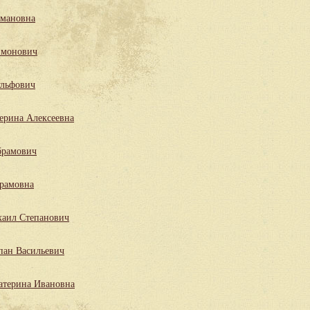
мановна
имонович
льфович
ерина Алексеевна
брамович
рамовна
аил Степанович
пан Васильевич
атерина Ивановна