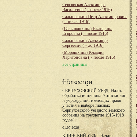
Серговская Александра
Васильевна
( - после 1916)
Сальнюшкин Петр Александрович
( - после 1916)
(Сальнюшкина) Екатерина
Егоровна
( - после 1916)
Сальнюшкин Александр
Сергеевич
( - до 1916)
(Морошкина) Клавдия
Харитоновна
( - после 1916)
все страницы
Новости
СЕРПУХОВСКИЙ УЕЗД: Начата
обработка источника "Списки лиц
и учреждений, имеющих право
участия в выборе гласных
Серпуховского уездного земского
собрания на трехлетие 1915-1918
годов".
01.07.2026
КЛИНСКИЙ УЕЗД: Начата