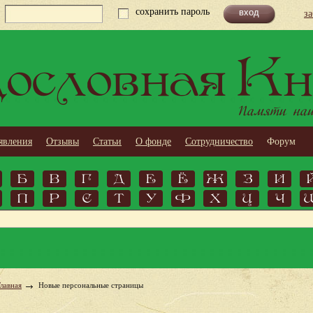
сохранить пароль
з
ословная Кн
Памяти наши
явления
Отзывы
Статьи
О фонде
Сотрудничество
Форум
Б
В
Г
Д
Е
Ё
Ж
З
И
П
Р
С
Т
У
Ф
Х
Ц
Ч
Главная
Новые персональные страницы