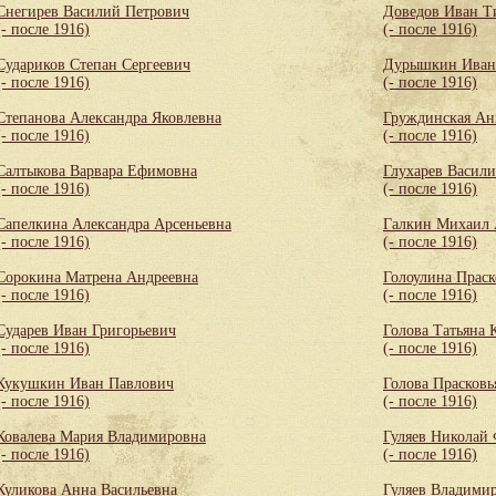
Снегирев Василий Петрович
Доведов Иван Т
(- после 1916)
(- после 1916)
Судариков Степан Сергеевич
Дурышкин Иван
(- после 1916)
(- после 1916)
Степанова Александра Яковлевна
Груждинская Ан
(- после 1916)
(- после 1916)
Салтыкова Варвара Ефимовна
Глухарев Васил
(- после 1916)
(- после 1916)
Сапелкина Александра Арсеньевна
Галкин Михаил 
(- после 1916)
(- после 1916)
Сорокина Матрена Андреевна
Голоулина Праск
(- после 1916)
(- после 1916)
Сударев Иван Григорьевич
Голова Татьяна 
(- после 1916)
(- после 1916)
Кукушкин Иван Павлович
Голова Прасковь
(- после 1916)
(- после 1916)
Ковалева Мария Владимировна
Гуляев Николай
(- после 1916)
(- после 1916)
Куликова Анна Васильевна
Гуляев Владими