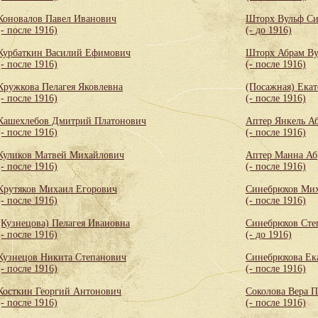
Коновалов Павел Иванович
Шторх Вульф С
(- после 1916)
(- до 1916)
Курбаткин Василий Ефимович
Шторх Абрам Ву
(- после 1916)
(- после 1916)
Кружкова Пелагея Яковлевна
(Посажная) Екат
(- после 1916)
(- после 1916)
Кашехлебов Дмитрий Платонович
Аптер Янкель А
(- после 1916)
(- после 1916)
Куликов Матвей Михайлович
Аптер Манна Аб
(- после 1916)
(- после 1916)
Крутяков Михаил Егорович
Синебрюхов Мих
(- после 1916)
(- после 1916)
(Кузнецова) Пелагея Ивановна
Синебрюхов Сте
(- после 1916)
(- до 1916)
Кузнецов Никита Степанович
Синебрюхова Ек
(- после 1916)
(- после 1916)
Косткин Георгий Антонович
Соколова Вера 
(- после 1916)
(- после 1916)