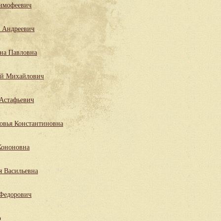
имофеевич
 Андреевич
на Павловна
ий Михайлович
Астафьевич
овья Константиновна
Кононовна
я Васильевна
 Федорович
р