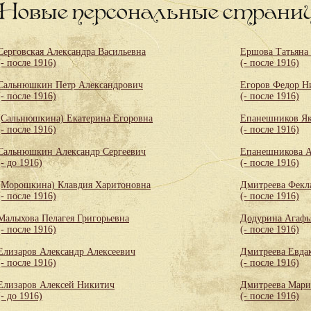
Новые персональные страни
Серговская Александра Васильевна
Ершова Татьяна
(- после 1916)
(- после 1916)
Сальнюшкин Петр Александрович
Егоров Федор Н
(- после 1916)
(- после 1916)
(Сальнюшкина) Екатерина Егоровна
Епанешников Як
(- после 1916)
(- после 1916)
Сальнюшкин Александр Сергеевич
Епанешникова А
(- до 1916)
(- после 1916)
(Морошкина) Клавдия Харитоновна
Дмитреева Фекл
(- после 1916)
(- после 1916)
Малыхова Пелагея Григорьевна
Додурина Агафь
(- после 1916)
(- после 1916)
Елизаров Александр Алексеевич
Дмитреева Евда
(- после 1916)
(- после 1916)
Елизаров Алексей Никитич
Дмитреева Мари
(- до 1916)
(- после 1916)