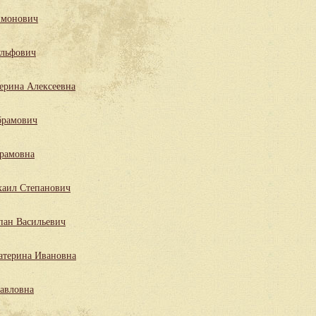
имонович
льфович
ерина Алексеевна
брамович
рамовна
аил Степанович
пан Васильевич
атерина Ивановна
Павловна