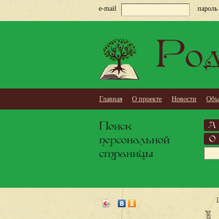
e-mail
пароль
Род
Главная
О проекте
Новости
Объ
Поиск
А
персональной
О
страницы