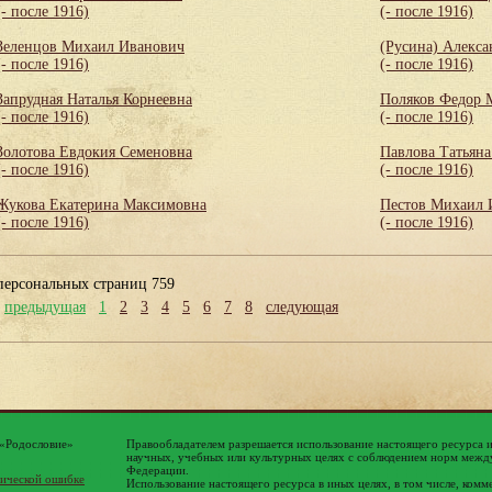
(- после 1916)
(- после 1916)
Зеленцов Михаил Иванович
(Русина) Алекса
(- после 1916)
(- после 1916)
Запрудная Наталья Корнеевна
Поляков Федор 
(- после 1916)
(- после 1916)
Золотова Евдокия Семеновна
Павлова Татьяна
(- после 1916)
(- после 1916)
Жукова Екатерина Максимовна
Пестов Михаил 
(- после 1916)
(- после 1916)
персональных страниц 759
предыдущая
1
2
3
4
5
6
7
8
следующая
 «Родословие»
Правообладателем разрешается использование настоящего ресурса 
научных, учебных или культурных целях с соблюдением норм между
Федерации.
ической ошибке
Использование настоящего ресурса в иных целях, в том числе, комм