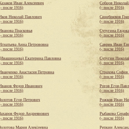
Казаков Иван Алексеевич
Собцов Николай
(- после 1916)
(- после 1916)
Иков Николай Павлович
Синебрюхов Гри
(- после 1916)
(- после 1916)
Иванова Прасковья
Сутугина Евдок
(- после 1916)
(- после 1916)
Игнатьева Анна Петрововна
Саврик Иван Ев
(- после 1916)
(- после 1916)
(Ивашинцева) Екатерина Павловна
Сутугин Никола
(- после 1916)
(- после 1916)
Иванченко Анастасия Петровна
Страхова София
(- после 1916)
(- после 1916)
Иванов Федор Иванович
Рогов Егор Пав
(- после 1916)
(- после 1916)
Золотов Егор Петрович
Рожков Иван Ни
(- после 1916)
(- после 1916)
Захаров Федор Андреянович
Рыбакова Сераф
(- после 1916)
(- после 1916)
Золотова Мария Алексеевна
Репкин Алексан