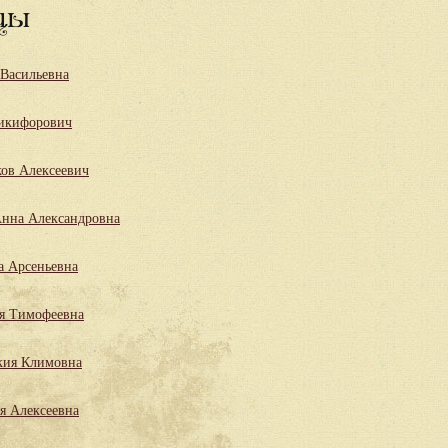
цы
 Васильевна
икифорович
ов Алексеевич
нна Александровна
а Арсеньевна
я Тимофеевна
кия Климовна
я Алексеевна