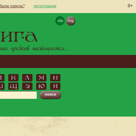
0+
абыли пароль?
регистрация
rus
eng
ига
х предков посвящается...
Й
К
Л
М
Н
Ш
Щ
Э
Ю
Я