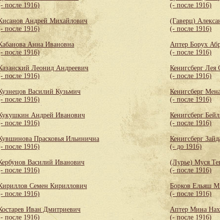
(- после 1916)
(- после 1916)
Кисанов Андрей Михайлович
(Гаверц) Алекса
(- после 1916)
(- после 1916)
Кабанова Анна Ивановна
Аптер Борух Аб
(- после 1916)
(- после 1916)
Казанский Леонид Андреевич
Кенигсберг Лея
(- после 1916)
(- после 1916)
Кузнецов Василий Кузьмич
Кенигсберг Мен
(- после 1916)
(- после 1916)
Кукушкин Андрей Иванович
Кенигсберг Бей
(- после 1916)
(- после 1916)
Кувшинова Прасковья Ильинична
Кенигсберг Зайд
(- после 1916)
(- до 1916)
Кербунов Василий Иванович
(Лурье) Муся Те
(- после 1916)
(- после 1916)
Кириллов Семен Кириллович
Борков Ельяш М
(- после 1916)
(- после 1916)
Костарев Иван Дмитриевич
Аптер Мина Нах
(- после 1916)
(- после 1916)