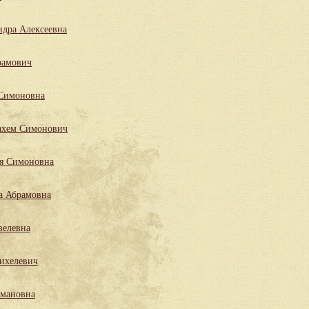
ндра Алексеевна
рамович
 Симоновна
ахем Симонович
ля Симоновна
а Абрамовна
велевна
ихелевич
мановна