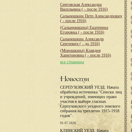
Серговская Александра
Васильевна
( - после 1916)
Сальнюшкин Петр Александрович
( - после 1916)
(Сальнюшкина) Екатерина
Егоровна
( - после 1916)
Сальнюшкин Александр
Сергеевич
( - до 1916)
(Морошкина) Клавдия
Харитоновна
( - после 1916)
все страницы
Новости
СЕРПУХОВСКИЙ УЕЗД: Начата
обработка источника "Списки лиц
и учреждений, имеющих право
участия в выборе гласных
Серпуховского уездного земского
собрания на трехлетие 1915-1918
годов".
01.07.2026
КЛИНСКИЙ УЕЗД: Начата