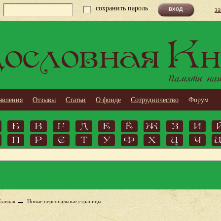
сохранить пароль
з
ословная Кн
Памяти наши
явления
Отзывы
Статьи
О фонде
Сотрудничество
Форум
Б
В
Г
Д
Е
Ё
Ж
З
И
П
Р
С
Т
У
Ф
Х
Ц
Ч
Главная
Новые персональные страницы