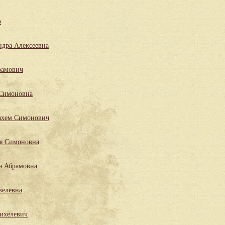
р
ндра Алексеевна
рамович
 Симоновна
ахем Симонович
ля Симоновна
а Абрамовна
велевна
ихелевич