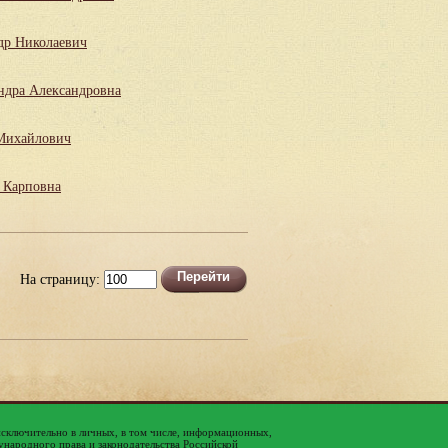
др Николаевич
ндра Александровна
Михайлович
 Карповна
На страницу:
исключительно в личных, в том числе, информационных,
народного права и законодательства Российской