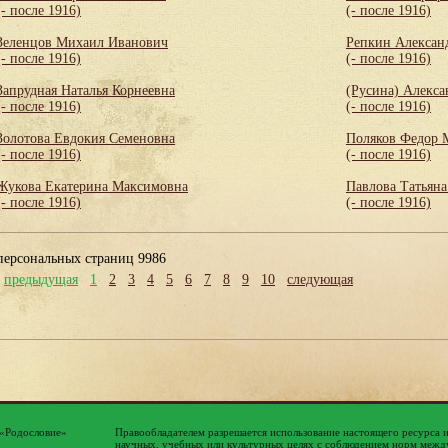
(- после 1916)
(- после 1916)
Зеленцов Михаил Иванович
Репкин Алексан
(- после 1916)
(- после 1916)
Запрудная Наталья Корнеевна
(Русина) Алекса
(- после 1916)
(- после 1916)
Золотова Евдокия Семеновна
Поляков Федор 
(- после 1916)
(- после 1916)
Жукова Екатерина Максимовна
Павлова Татьяна
(- после 1916)
(- после 1916)
персональных страниц 9986
предыдущая
1
2
3
4
5
6
7
8
9
10
следующая
 «Родословие»
Правообладателем разрешается использование настоящего ресурса 
научных, учебных или культурных целях с соблюдением норм между