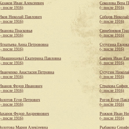
Казаков Иван Алексеевич
Соколова Вера 
(- после 1916)
(- после 1916)
Иков Николай Павлович
Собцов Николай
(- после 1916)
(- после 1916)
Иванова Прасковья
Синебрюхов Гри
(- после 1916)
(- после 1916)
Игнатьева Анна Петрововна
Сутугина Евдок
(- после 1916)
(- после 1916)
(Ивашинцева) Екатерина Павловна
Саврик Иван Ев
(- после 1916)
(- после 1916)
Иванченко Анастасия Петровна
Сутугин Никола
(- после 1916)
(- после 1916)
Иванов Федор Иванович
Страхова София
(- после 1916)
(- после 1916)
Золотов Егор Петрович
Рогов Егор Пав
(- после 1916)
(- после 1916)
Захаров Федор Андреянович
Рожков Иван Ни
(- после 1916)
(- после 1916)
Золотова Мария Алексеевна
Рыбакова Сераф