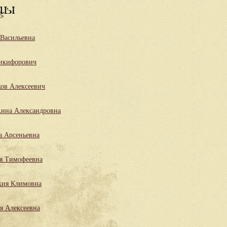
цы
 Васильевна
икифорович
ов Алексеевич
нна Александровна
а Арсеньевна
я Тимофеевна
кия Климовна
я Алексеевна