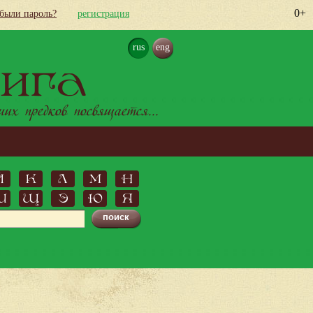
0+
абыли пароль?
регистрация
rus
eng
ига
х предков посвящается...
Й
К
Л
М
Н
Ш
Щ
Э
Ю
Я