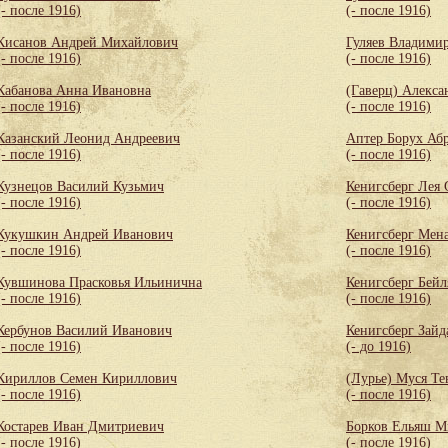
(- после 1916)
(- после 1916)
Кисанов Андрей Михайлович
Гуляев Владими
(- после 1916)
(- после 1916)
Кабанова Анна Ивановна
(Гаверц) Алекса
(- после 1916)
(- после 1916)
Казанский Леонид Андреевич
Аптер Борух Аб
(- после 1916)
(- после 1916)
Кузнецов Василий Кузьмич
Кенигсберг Лея
(- после 1916)
(- после 1916)
Кукушкин Андрей Иванович
Кенигсберг Мен
(- после 1916)
(- после 1916)
Кувшинова Прасковья Ильинична
Кенигсберг Бей
(- после 1916)
(- после 1916)
Кербунов Василий Иванович
Кенигсберг Зайд
(- после 1916)
(- до 1916)
Кириллов Семен Кириллович
(Лурье) Муся Те
(- после 1916)
(- после 1916)
Костарев Иван Дмитриевич
Борков Ельяш М
(- после 1916)
(- после 1916)