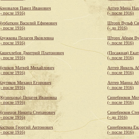
Коновалов Павел Иванович
Аптер Мина Нах
(- после 1916)
(- после 1916)
Курбаткин Василий Ефимович
Шторх Вульф С
(- после 1916)
(- до 1916)
Кружкова Пелагея Яковлевна
Шторх Абрам Ву
(- после 1916)
(- после 1916)
Кашехлебов Дмитрий Платонович
(Посажная) Екат
(- после 1916)
(- после 1916)
Куликов Матвей Михайлович
Аптер Янкель А
(- после 1916)
(- после 1916)
Крутяков Михаил Егорович
Аптер Манна Аб
(- после 1916)
(- после 1916)
(Кузнецова) Пелагея Ивановна
Синебрюхов Мих
(- после 1916)
(- после 1916)
Кузнецов Никита Степанович
Синебрюхов Сте
(- после 1916)
(- до 1916)
Косткин Георгий Антонович
Синебрюхова Ек
(- после 1916)
(- после 1916)