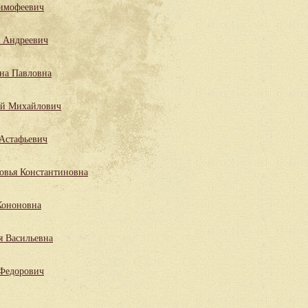
имофеевич
 Андреевич
на Павловна
ий Михайлович
Астафьевич
овья Константиновна
Кононовна
я Васильевна
 Федорович