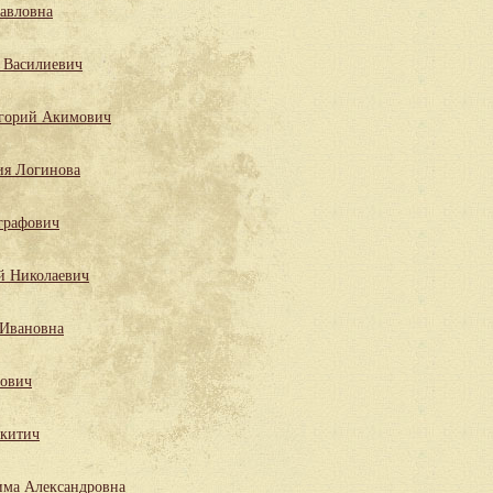
Павловна
 Василиевич
горий Акимович
ия Логинова
графович
й Николаевич
 Ивановна
лович
китич
има Александровна