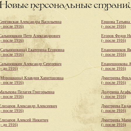
Новые персональные страни
Серговская Александра Васильевна
Ершова Татьяна
(- после 1916)
(- после 1916)
Сальнюшкин Петр Александрович
Егоров Федор Н
(- после 1916)
(- после 1916)
(Сальнюшкина) Екатерина Егоровна
Епанешников Як
(- после 1916)
(- после 1916)
Сальнюшкин Александр Сергеевич
Епанешникова А
(- до 1916)
(- после 1916)
(Морошкина) Клавдия Харитоновна
Дмитреева Фекл
(- после 1916)
(- после 1916)
Малыхова Пелагея Григорьевна
Додурина Агафь
(- после 1916)
(- после 1916)
Елизаров Александр Алексеевич
Дмитреева Евда
(- после 1916)
(- после 1916)
Елизаров Алексей Никитич
Дмитреева Мари
(- до 1916)
(- после 1916)