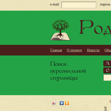
e-mail
пароль
Род
Главная
О проекте
Новости
Объ
Поиск
А
персональной
О
страницы