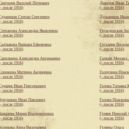
Снегирев Василий Петрович
Доведов Иван Т
(- после 1916)
(- после 1916)
Судариков Степан Сергеевич
Дурышкин Иван
(- после 1916)
(- после 1916)
Степанова Александра Яковлевна
Груждинская Ан
(- после 1916)
(- после 1916)
Салтыкова Варвара Ефимовна
Глухарев Васил
(- после 1916)
(- после 1916)
Сапелкина Александра Арсеньевна
Галкин Михаил 
(- после 1916)
(- после 1916)
Сорокина Матрена Андреевна
Голоулина Праск
(- после 1916)
(- после 1916)
Сударев Иван Григорьевич
Голова Татьяна 
(- после 1916)
(- после 1916)
Кукушкин Иван Павлович
Голова Прасковь
(- после 1916)
(- после 1916)
Ковалева Мария Владимировна
Гуляев Николай
(- после 1916)
(- после 1916)
Куликова Анна Васильевна
Гуляева Ольга