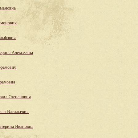
мановна
имонович
льфович
ерина Алексеевна
брамович
рамовна
аил Степанович
пан Васильевич
атерина Ивановна