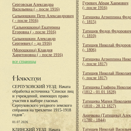
Гуревич Абрам Хаимович
Серговская Александра
(- после 1916)
Васильевна
( - после 1916)
Сальнюшкин Петр Александрович
Татищева Агриппина Федо
( - после 1916)
(- 1815)
(Сальнюшкина) Екатерина
Татищев Федор Федорович
Егоровна
( - после 1916)
(- 1810)
Сальнюшкин Александр
Сергеевич
( - до 1916)
Татищев Николай Федоров
(- 1806)
(Морошкина) Клавдия
Харитоновна
( - после 1916)
Татищева Агриппина Нико
все страницы
(- после 1817)
Татищев Николай Николае
Новости
(- после 1817)
СЕРПУХОВСКИЙ УЕЗД: Начата
Татищева Глафира Никола
обработка источника "Списки лиц
(1812 - 01.01.1828)
и учреждений, имеющих право
участия в выборе гласных
Татищева Мария Николаев
Серпуховского уездного земского
(1810 - 28.12.1827)
собрания на трехлетие 1915-1918
годов".
Аничкова (Татищева) Алек
(1780 - 1844)
01.07.2026
Татищев Николай Василье
КЛИНСКИЙ УЕЗД: Начата