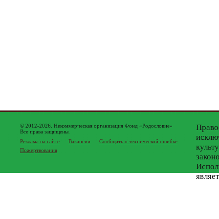
© 2012-2026. Некоммерческая организация Фонд «Родословие»
Право
Все права защищены.
исклю
Реклама на сайте
Вакансии
Сообщить о технической ошибке
культ
Пожертвования
закон
Испол
являе