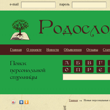
e-mail
пароль
Родосло
Главная
О проекте
Новости
Объявления
Отзывы
Стат
Поиск
А
Б
В
Г
персональной
О
П
Р
С
страницы
Главная
Новые персональные 