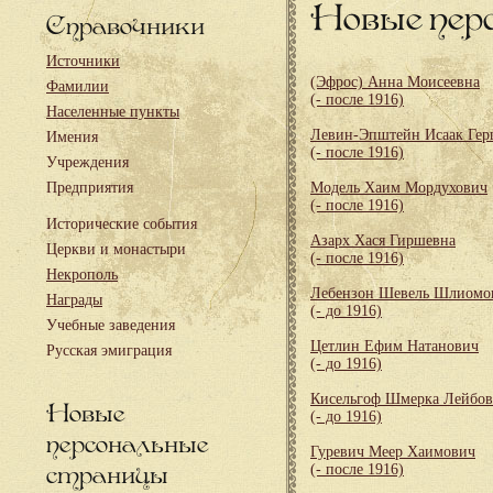
Новые пер
Справочники
Источники
(Эфрос) Анна Моисеевна
Фамилии
(- после 1916)
Населенные пункты
Левин-Эпштейн Исаак Гер
Имения
(- после 1916)
Учреждения
Предприятия
Модель Хаим Мордухович
(- после 1916)
Исторические события
Азарх Хася Гиршевна
Церкви и монастыри
(- после 1916)
Некрополь
Лебензон Шевель Шлиомо
Награды
(- до 1916)
Учебные заведения
Цетлин Ефим Натанович
Русская эмиграция
(- до 1916)
Кисельгоф Шмерка Лейбо
Новые
(- до 1916)
персональные
Гуревич Меер Хаимович
страницы
(- после 1916)