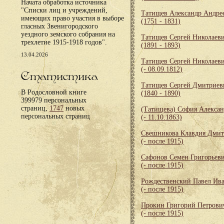
Начата обработка источника
"Списки лиц и учреждений,
Татищев Александр Андре
имеющих право участия в выборе
(1751 - 1831)
гласных Звенигородского
уездного земского собрания на
Татищев Сергей Николаев
трехлетие 1915-1918 годов".
(1891 - 1893)
13.04.2026
Татищев Сергей Николаев
(- 08.09.1812)
Статистика
Татищев Сергей Дмитриев
В Родословной книге
(1840 - 1890)
399979 персональных
страниц,
1747
новых
(Татищева) София Алекса
персональных страниц
(- 11.10.1863)
Свешникова Клавдия Дмит
(- после 1915)
Сафонов Семен Григорьев
(- после 1915)
Рождественский Павел Ив
(- после 1915)
Прокин Григорий Петрови
(- после 1915)