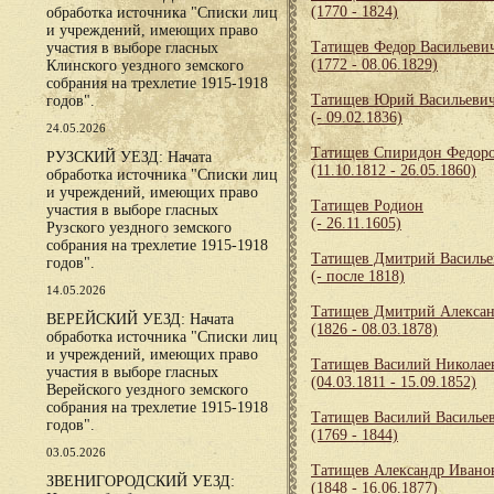
(1770 - 1824)
обработка источника "Списки лиц
и учреждений, имеющих право
Татищев Федор Васильеви
участия в выборе гласных
(1772 - 08.06.1829)
Клинского уездного земского
собрания на трехлетие 1915-1918
Татищев Юрий Васильеви
годов".
(- 09.02.1836)
24.05.2026
Татищев Спиридон Федор
РУЗСКИЙ УЕЗД: Начата
(11.10.1812 - 26.05.1860)
обработка источника "Списки лиц
и учреждений, имеющих право
Татищев Родион
участия в выборе гласных
(- 26.11.1605)
Рузского уездного земского
собрания на трехлетие 1915-1918
Татищев Дмитрий Василье
годов".
(- после 1818)
14.05.2026
Татищев Дмитрий Алекса
ВЕРЕЙСКИЙ УЕЗД: Начата
(1826 - 08.03.1878)
обработка источника "Списки лиц
и учреждений, имеющих право
Татищев Василий Николае
участия в выборе гласных
(04.03.1811 - 15.09.1852)
Верейского уездного земского
собрания на трехлетие 1915-1918
Татищев Василий Василье
годов".
(1769 - 1844)
03.05.2026
Татищев Александр Ивано
ЗВЕНИГОРОДСКИЙ УЕЗД:
(1848 - 16.06.1877)