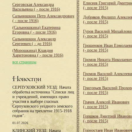
Елисеев Григорий Дмитри
Серговская Александра
(- после 1915)
Васильевна
( - после 1916)
Сальнюшкин Петр Александрович
Добряков Филипп Алексее
( - после 1916)
(- после 1915)
(Сальнюшкина) Екатерина
Гуров Василий Михайлови
Егоровна
( - после 1916)
(- после 1915)
Сальнюшкин Александр
Сергеевич
( - до 1916)
Грошенков Иван Ермолаев
(- после 1915)
(Морошкина) Клавдия
Харитоновна
( - после 1916)
Громов Никита Николаеви
все страницы
(- после 1915)
Громов Василий Алексеев
Новости
(- после 1915)
СЕРПУХОВСКИЙ УЕЗД: Начата
Григорьев Василий Прохо
обработка источника "Списки лиц
(- после 1915)
и учреждений, имеющих право
участия в выборе гласных
Грачев Алексей Иванович
Серпуховского уездного земского
(- после 1915)
собрания на трехлетие 1915-1918
годов".
Горшков Дмитрий Иванов
(- после 1915)
01.07.2026
Горностаев Иван Иванович
КЛИНСКИЙ УЕЗД: Начата