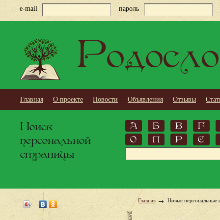
e-mail
пароль
Родосло
Главная
О проекте
Новости
Объявления
Отзывы
Стат
Поиск
А
Б
В
Г
персональной
О
П
Р
С
страницы
Главная
Новые персональные 