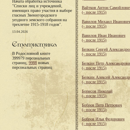
Начата обработка источника
"Списки лиц и учреждений,
Вайтков Антон Самойлови
имеющих право участия в выборе
(- после 1915)
гласных Звенигородского
уездного земского собрания на
Вавилов Михаил Иванови
трехлетие 1915-1918 годов".
(- после 1915)
13.04.2026
Вавилов Иван Иванович
(- после 1915)
Статистика
Белкин Сергей Александр
В Родословной книге
(- после 1915)
399979 персональных
страниц,
9988
новых
Белкин Петр Александров
персональных страниц
(- после 1915)
Белкин Алексей Александ
(- после 1915)
Борисов Николай
(- после 1915)
Бобров Петр Петрович
(- после 1915)
Бобров Илья Федорович
(- после 1915)