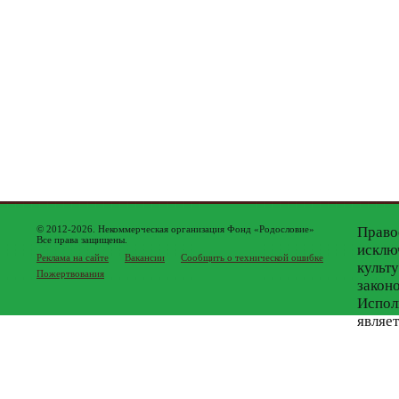
© 2012-2026. Некоммерческая организация Фонд «Родословие»
Право
Все права защищены.
исклю
Реклама на сайте
Вакансии
Сообщить о технической ошибке
культ
Пожертвования
закон
Испол
являе