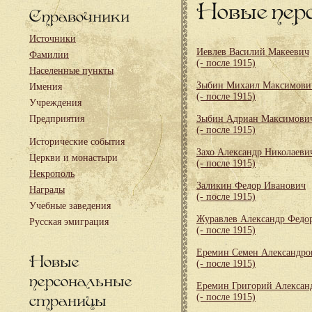
Новые пер
Справочники
Источники
Иевлев Василий Макеевич
Фамилии
(- после 1915)
Населенные пункты
Зыбин Михаил Максимови
Имения
(- после 1915)
Учреждения
Предприятия
Зыбин Адриан Максимови
(- после 1915)
Исторические события
Захо Александр Николаеви
Церкви и монастыри
(- после 1915)
Некрополь
Заликин Федор Иванович
Награды
(- после 1915)
Учебные заведения
Журавлев Александр Федо
Русская эмиграция
(- после 1915)
Еремин Семен Александро
Новые
(- после 1915)
персональные
Еремин Григорий Алексан
страницы
(- после 1915)