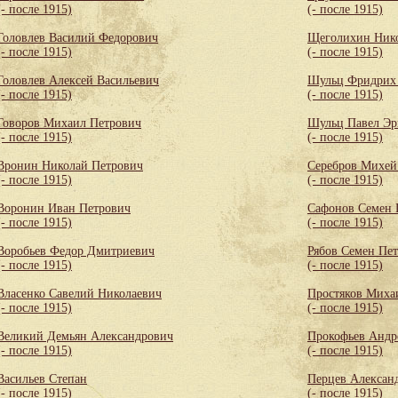
(- после 1915)
(- после 1915)
Головлев Василий Федорович
Щеголихин Ник
(- после 1915)
(- после 1915)
Головлев Алексей Васильевич
Шульц Фридрих 
(- после 1915)
(- после 1915)
Говоров Михаил Петрович
Шульц Павел Эр
(- после 1915)
(- после 1915)
Вронин Николай Петрович
Серебров Михей
(- после 1915)
(- после 1915)
Воронин Иван Петрович
Сафонов Семен 
(- после 1915)
(- после 1915)
Воробьев Федор Дмитриевич
Рябов Семен Пе
(- после 1915)
(- после 1915)
Власенко Савелий Николаевич
Простяков Миха
(- после 1915)
(- после 1915)
Великий Демьян Александрович
Прокофьев Андр
(- после 1915)
(- после 1915)
Васильев Степан
Перцев Алексан
(- после 1915)
(- после 1915)