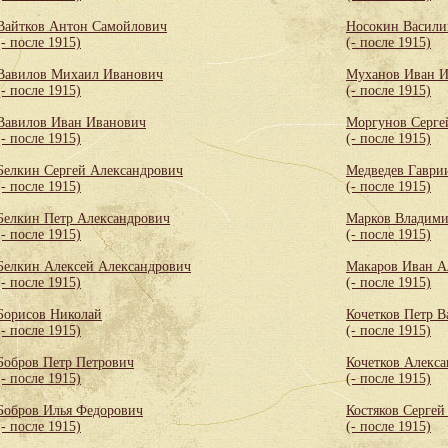
Вайтков Антон Самойлович
Носокин Васили
(- после 1915)
(- после 1915)
Вавилов Михаил Иванович
Муханов Иван И
(- после 1915)
(- после 1915)
Вавилов Иван Иванович
Моргунов Серге
(- после 1915)
(- после 1915)
Белкин Сергей Александрович
Медведев Гаври
(- после 1915)
(- после 1915)
Белкин Петр Александрович
Марков Владими
(- после 1915)
(- после 1915)
Белкин Алексей Александрович
Макаров Иван А
(- после 1915)
(- после 1915)
Борисов Николай
Кочетков Петр В
(- после 1915)
(- после 1915)
Бобров Петр Петрович
Кочетков Алекса
(- после 1915)
(- после 1915)
Бобров Илья Федорович
Костяков Сергей
(- после 1915)
(- после 1915)