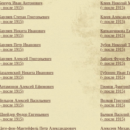
Бенчук Иван Антонович
Клеев Николай 
(- после 1915)
(- после 1915)
Барляев Степан Григорьевич
Клеев Александ
(- после 1915)
(- после 1915)
Барляев Никита Иванович
Капканчикова Е
(- после 1915)
(- после 1915)
Барляев Петр Иванович
Зубов Николай 
(- после 1915)
(- после 1915)
Барляев Алексей Григорьевич
Зайцев Федор Ф
(- после 1915)
(- после 1915)
Базалевский Никита Иванович
Губонин Иван Г
(- после 1915)
(- после 1915)
Артамонов Алексей Ефимович
Громов Дмитри
(- после 1915)
(- после 1915)
Чельцов Алексей Васильевич
Волков Григори
(- после 1915)
(- после 1915)
Шнейдер Федор Евгеньевич
Бычков Василий
(- после 1915)
(- после 1915)
Цеге-фон-Мантейфель Петр Александрович
Алексеев Михаи