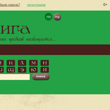
0+
абыли пароль?
регистрация
rus
eng
ига
х предков посвящается...
Й
К
Л
М
Н
Ш
Щ
Э
Ю
Я