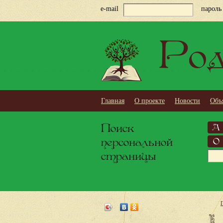
e-mail
пароль
Род
Главная
О проекте
Новости
Объ
Поиск
А
персональной
О
страницы