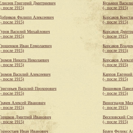
Елисеев Григорий Дмитриевич
Кузьмин Васили
(- после 1915)
(- после 1915)
Добряков Филипп Алексеевич
Корсаков Конста
(- после 1915)
(- после 1915)
Гуров Василий Михайлович
Корсаков Дмитр
(- после 1915)
(- после 1915)
Грошенков Иван Ермолаевич
Корсаков Влади
(- после 1915)
(- после 1915)
Громов Никита Николаевич
Корсаков Алексе
(- после 1915)
(- после 1915)
Громов Василий Алексеевич
Карпов Евгений
(- после 1915)
(- после 1915)
Григорьев Василий Прохорович
Вишняков Паве
(- после 1915)
(- после 1915)
Грачев Алексей Иванович
Виноградов Мих
(- после 1915)
(- после 1915)
Горшков Дмитрий Иванович
Веселовский Ст
(- после 1915)
(- после 1915)
Горностаев Иван Иванович
Браун Феликс А