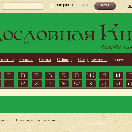
сохранить пароль
з
ословная Кн
Памяти наши
явления
Отзывы
Статьи
О фонде
Сотрудничество
Форум
Б
В
Г
Д
Е
Ё
Ж
З
И
П
Р
С
Т
У
Ф
Х
Ц
Ч
Главная
Новые персональные страницы