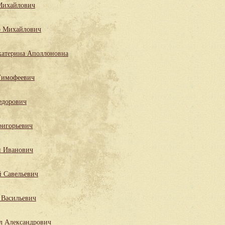
Михайлович
р Михайлович
катерина Аполлоновна
Тимофеевич
едорович
ригорьевич
й Иванович
й Савельевич
 Васильевич
л Александрович