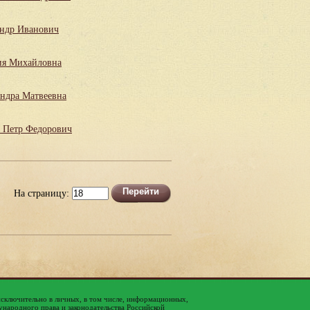
андр Иванович
ия Михайловна
ндра Матвеевна
 Петр Федорович
На страницу:
исключительно в личных, в том числе, информационных,
народного права и законодательства Российской