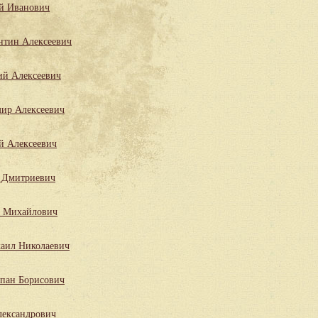
й Иванович
нтин Алексеевич
ий Алексеевич
мир Алексеевич
й Алексеевич
 Дмитриевич
л Михайлович
аил Николаевич
епан Борисович
лександрович