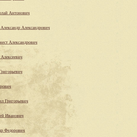
олай Антонович
Александр Александрович
нест Александрович
 Алексеевич
Григорьевич
трович
ил Григорьевич
ей Иванович
др Федорович