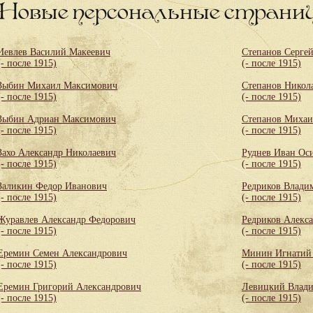
Новые персональные страни
Иевлев Василий Макеевич
Степанов Серге
(- после 1915)
(- после 1915)
Зыбин Михаил Максимович
Степанов Никол
(- после 1915)
(- после 1915)
Зыбин Адриан Максимович
Степанов Михаи
(- после 1915)
(- после 1915)
Захо Александр Николаевич
Руднев Иван Ос
(- после 1915)
(- после 1915)
Заликин Федор Иванович
Редриков Влади
(- после 1915)
(- после 1915)
Журавлев Александр Федорович
Редриков Алекс
(- после 1915)
(- после 1915)
Еремин Семен Александрович
Минин Игнатий
(- после 1915)
(- после 1915)
Еремин Григорий Александрович
Левицкий Влади
(- после 1915)
(- после 1915)