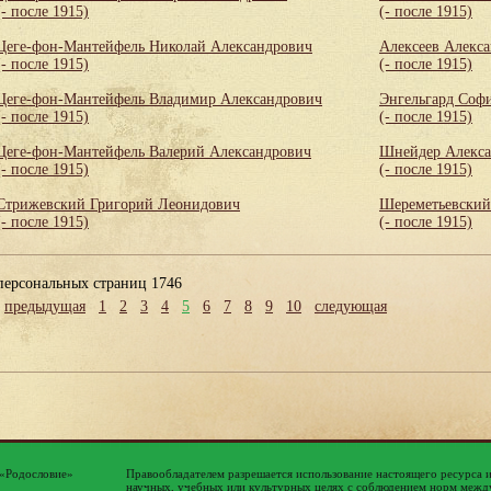
(- после 1915)
(- после 1915)
Цеге-фон-Мантейфель Николай Александрович
Алексеев Алекс
(- после 1915)
(- после 1915)
Цеге-фон-Мантейфель Владимир Александрович
Энгельгард Соф
(- после 1915)
(- после 1915)
Цеге-фон-Мантейфель Валерий Александрович
Шнейдер Алекса
(- после 1915)
(- после 1915)
Стрижевский Григорий Леонидович
Шереметьевский
(- после 1915)
(- после 1915)
персональных страниц 1746
предыдущая
1
2
3
4
5
6
7
8
9
10
следующая
 «Родословие»
Правообладателем разрешается использование настоящего ресурса 
научных, учебных или культурных целях с соблюдением норм между