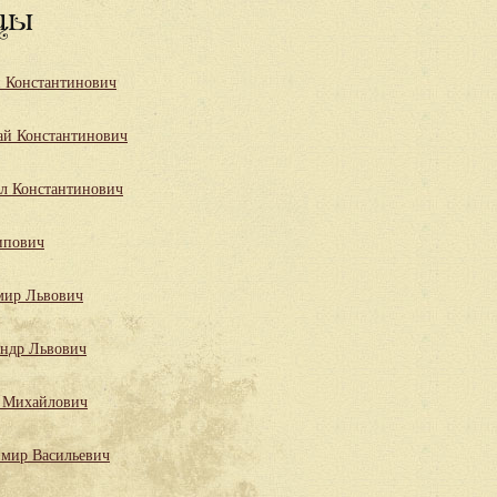
цы
й Константинович
ай Константинович
л Константинович
ипович
мир Львович
андр Львович
 Михайлович
мир Васильевич