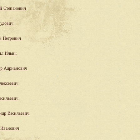
й Степанович
удович
й Петрович
ил Ильич
р Адрианович
лексеевич
асильевич
ндр Васильевич
 Иванович