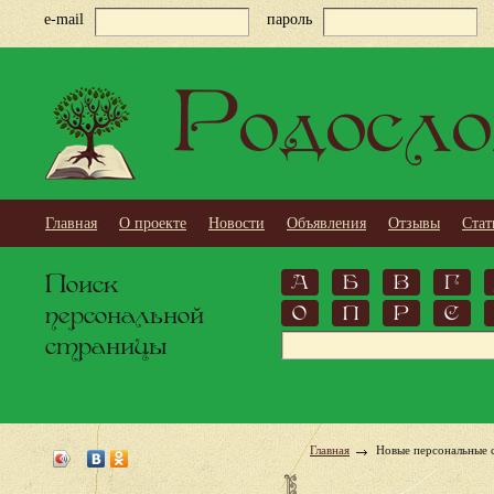
e-mail
пароль
Родосло
Главная
О проекте
Новости
Объявления
Отзывы
Стат
Поиск
А
Б
В
Г
персональной
О
П
Р
С
страницы
Главная
Новые персональные 