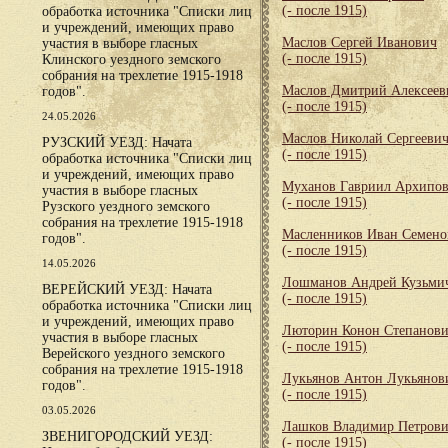
(- после 1915)
обработка источника "Списки лиц
и учреждений, имеющих право
Маслов Сергей Иванович
участия в выборе гласных
(- после 1915)
Клинского уездного земского
собрания на трехлетие 1915-1918
Маслов Дмитрий Алексеев
годов".
(- после 1915)
24.05.2026
Маслов Николай Сергееви
РУЗСКИЙ УЕЗД: Начата
(- после 1915)
обработка источника "Списки лиц
и учреждений, имеющих право
Муханов Гавриил Архипо
участия в выборе гласных
(- после 1915)
Рузского уездного земского
собрания на трехлетие 1915-1918
Масленников Иван Семено
годов".
(- после 1915)
14.05.2026
Лошманов Андрей Кузьми
ВЕРЕЙСКИЙ УЕЗД: Начата
(- после 1915)
обработка источника "Списки лиц
и учреждений, имеющих право
Люторин Конон Степанов
участия в выборе гласных
(- после 1915)
Верейского уездного земского
собрания на трехлетие 1915-1918
Лукьянов Антон Лукьянов
годов".
(- после 1915)
03.05.2026
Лашков Владимир Петров
ЗВЕНИГОРОДСКИЙ УЕЗД:
(- после 1915)