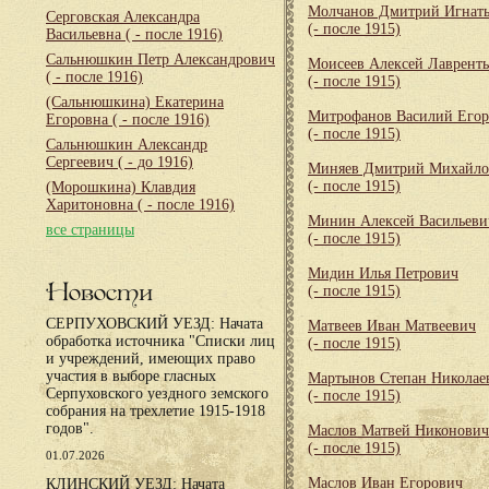
Молчанов Дмитрий Игнат
Серговская Александра
(- после 1915)
Васильевна
( - после 1916)
Сальнюшкин Петр Александрович
Моисеев Алексей Лаврент
( - после 1916)
(- после 1915)
(Сальнюшкина) Екатерина
Митрофанов Василий Его
Егоровна
( - после 1916)
(- после 1915)
Сальнюшкин Александр
Сергеевич
( - до 1916)
Миняев Дмитрий Михайло
(- после 1915)
(Морошкина) Клавдия
Харитоновна
( - после 1916)
Минин Алексей Васильеви
все страницы
(- после 1915)
Мидин Илья Петрович
Новости
(- после 1915)
СЕРПУХОВСКИЙ УЕЗД: Начата
Матвеев Иван Матвеевич
обработка источника "Списки лиц
(- после 1915)
и учреждений, имеющих право
участия в выборе гласных
Мартынов Степан Николае
Серпуховского уездного земского
(- после 1915)
собрания на трехлетие 1915-1918
годов".
Маслов Матвей Никонович
(- после 1915)
01.07.2026
Маслов Иван Егорович
КЛИНСКИЙ УЕЗД: Начата