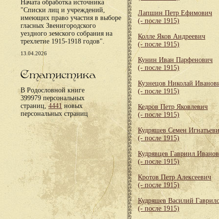
Начата обработка источника
"Списки лиц и учреждений,
Лапшин Петр Ефимович
имеющих право участия в выборе
(- после 1915)
гласных Звенигородского
уездного земского собрания на
Колле Яков Андреевич
трехлетие 1915-1918 годов".
(- после 1915)
13.04.2026
Кунин Иван Парфенович
(- после 1915)
Статистика
Кузнецов Николай Иванов
В Родословной книге
(- после 1915)
399979 персональных
страниц,
4441
новых
Кедров Петр Яковлевич
персональных страниц
(- после 1915)
Кудряшев Семен Игнатьев
(- после 1915)
Кудрявцев Гавриил Ивано
(- после 1915)
Кротов Петр Алексеевич
(- после 1915)
Кудряшев Василий Гаврил
(- после 1915)