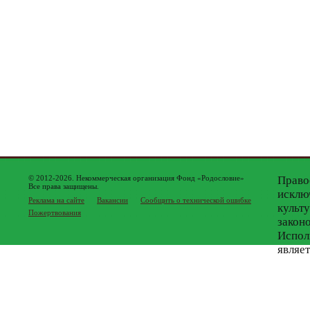
© 2012-2026. Некоммерческая организация Фонд «Родословие»
Право
Все права защищены.
исклю
Реклама на сайте
Вакансии
Сообщить о технической ошибке
культ
Пожертвования
закон
Испол
являе