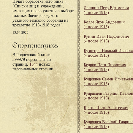
Начата обработка источника
"Списки лиц и учреждений,
Лапшин Петр Ефимович
имеющих право участия в выборе
(- после 1915)
гласных Звенигородского
уездного земского собрания на
Колле Яков Андреевич
трехлетие 1915-1918 годов".
(- после 1915)
13.04.2026
Кунин Иван Парфенович
(- после 1915)
Статистика
Кузнецов Николай Иванов
В Родословной книге
(- после 1915)
399979 персональных
страниц,
1544
новых
Кедров Петр Яковлевич
персональных страниц
(- после 1915)
Кудряшев Семен Игнатьев
(- после 1915)
Кудрявцев Гавриил Ивано
(- после 1915)
Кротов Петр Алексеевич
(- после 1915)
Кудряшев Василий Гаврил
(- после 1915)