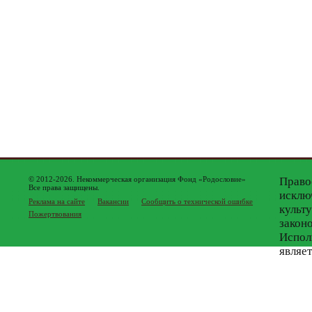
© 2012-2026. Некоммерческая организация Фонд «Родословие»
Право
Все права защищены.
исклю
Реклама на сайте
Вакансии
Сообщить о технической ошибке
культ
Пожертвования
закон
Испол
являе