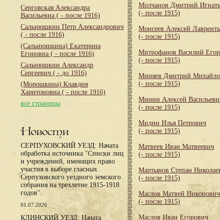
Молчанов Дмитрий Игнат
Серговская Александра
(- после 1915)
Васильевна
( - после 1916)
Сальнюшкин Петр Александрович
Моисеев Алексей Лаврент
( - после 1916)
(- после 1915)
(Сальнюшкина) Екатерина
Митрофанов Василий Его
Егоровна
( - после 1916)
(- после 1915)
Сальнюшкин Александр
Сергеевич
( - до 1916)
Миняев Дмитрий Михайло
(- после 1915)
(Морошкина) Клавдия
Харитоновна
( - после 1916)
Минин Алексей Васильеви
все страницы
(- после 1915)
Мидин Илья Петрович
Новости
(- после 1915)
СЕРПУХОВСКИЙ УЕЗД: Начата
Матвеев Иван Матвеевич
обработка источника "Списки лиц
(- после 1915)
и учреждений, имеющих право
участия в выборе гласных
Мартынов Степан Николае
Серпуховского уездного земского
(- после 1915)
собрания на трехлетие 1915-1918
годов".
Маслов Матвей Никонович
(- после 1915)
01.07.2026
Маслов Иван Егорович
КЛИНСКИЙ УЕЗД: Начата