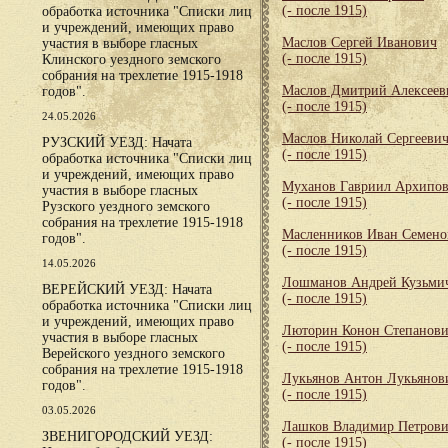
(- после 1915)
обработка источника "Списки лиц
и учреждений, имеющих право
Маслов Сергей Иванович
участия в выборе гласных
(- после 1915)
Клинского уездного земского
собрания на трехлетие 1915-1918
Маслов Дмитрий Алексеев
годов".
(- после 1915)
24.05.2026
Маслов Николай Сергееви
РУЗСКИЙ УЕЗД: Начата
(- после 1915)
обработка источника "Списки лиц
и учреждений, имеющих право
Муханов Гавриил Архипо
участия в выборе гласных
(- после 1915)
Рузского уездного земского
собрания на трехлетие 1915-1918
Масленников Иван Семено
годов".
(- после 1915)
14.05.2026
Лошманов Андрей Кузьми
ВЕРЕЙСКИЙ УЕЗД: Начата
(- после 1915)
обработка источника "Списки лиц
и учреждений, имеющих право
Люторин Конон Степанов
участия в выборе гласных
(- после 1915)
Верейского уездного земского
собрания на трехлетие 1915-1918
Лукьянов Антон Лукьянов
годов".
(- после 1915)
03.05.2026
Лашков Владимир Петров
ЗВЕНИГОРОДСКИЙ УЕЗД:
(- после 1915)