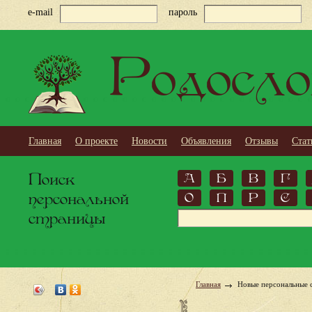
e-mail
пароль
Родосло
Главная
О проекте
Новости
Объявления
Отзывы
Стат
Поиск
А
Б
В
Г
персональной
О
П
Р
С
страницы
Главная
Новые персональные 