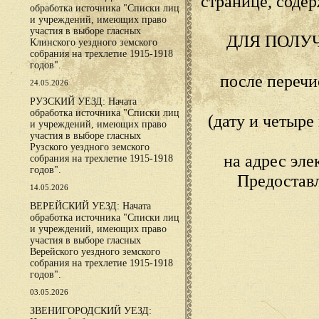
странице, сод
обработка источника "Списки лиц
и учреждений, имеющих право
участия в выборе гласных
ДЛЯ ПОЛУ
Клинского уездного земского
собрания на трехлетие 1915-1918
годов".
после переч
24.05.2026
РУЗСКИЙ УЕЗД: Начата
обработка источника "Списки лиц
(дату и четыр
и учреждений, имеющих право
участия в выборе гласных
Рузского уездного земского
на адрес эл
собрания на трехлетие 1915-1918
годов".
Предостав
14.05.2026
ВЕРЕЙСКИЙ УЕЗД: Начата
обработка источника "Списки лиц
и учреждений, имеющих право
участия в выборе гласных
Верейского уездного земского
собрания на трехлетие 1915-1918
годов".
03.05.2026
ЗВЕНИГОРОДСКИЙ УЕЗД: