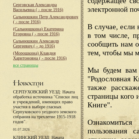
содержащее сво
Серговская Александра
электронной по
Васильевна
( - после 1916)
Сальнюшкин Петр Александрович
( - после 1916)
В случае, если 
(Сальнюшкина) Екатерина
в том числе, п
Егоровна
( - после 1916)
Сальнюшкин Александр
сообщить нам о
Сергеевич
( - до 1916)
тем, чтобы мы 
(Морошкина) Клавдия
Харитоновна
( - после 1916)
все страницы
Мы будем вам 
"Родословная К
Новости
также расскаж
СЕРПУХОВСКИЙ УЕЗД: Начата
страницы кого 
обработка источника "Списки лиц
и учреждений, имеющих право
Книге".
участия в выборе гласных
Серпуховского уездного земского
собрания на трехлетие 1915-1918
Ознакомиться
годов".
пользования с
01.07.2026
КЛИНСКИЙ УЕЗД: Начата