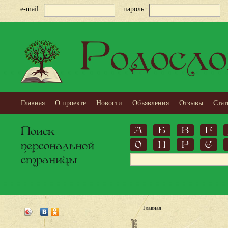
e-mail
пароль
Родосло
Главная
О проекте
Новости
Объявления
Отзывы
Стат
Поиск
А
Б
В
Г
персональной
О
П
Р
С
страницы
Главная