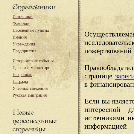
Справочники
Источники
Фамилии
Населенные пункты
Осуществляема
Имения
исследовател
Учреждения
пожертвований 
Предприятия
Исторические события
Правообладате
Церкви и монастыри
странице
зарег
Некрополь
Награды
в финансирован
Учебные заведения
Русская эмиграция
Если вы являете
интересной д
Новые
источниками и
персональные
информацией
страницы